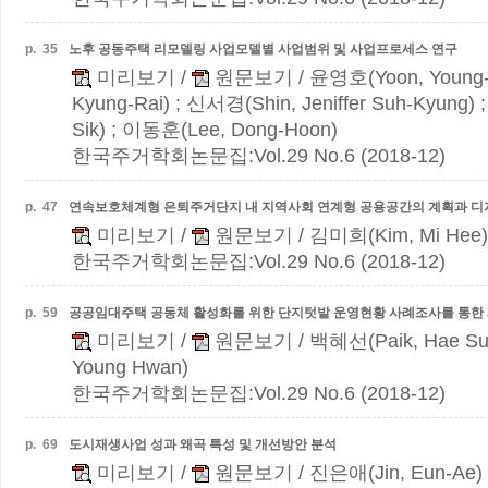
p.
35
노후 공동주택 리모델링 사업모델별 사업범위 및 사업프로세스 연구
미리보기
/
원문보기
/ 윤영호(Yoon, Young
Kyung-Rai) ; 신서경(Shin, Jeniffer Suh-Kyung)
Sik) ; 이동훈(Lee, Dong-Hoon)
한국주거학회논문집:Vol.29 No.6 (2018-12)
p.
47
연속보호체계형 은퇴주거단지 내 지역사회 연계형 공용공간의 계획과 디
미리보기
/
원문보기
/ 김미희(Kim, Mi Hee)
한국주거학회논문집:Vol.29 No.6 (2018-12)
p.
59
공공임대주택 공동체 활성화를 위한 단지텃밭 운영현황 사례조사를 통한
미리보기
/
원문보기
/ 백혜선(Paik, Hae Su
Young Hwan)
한국주거학회논문집:Vol.29 No.6 (2018-12)
p.
69
도시재생사업 성과 왜곡 특성 및 개선방안 분석
미리보기
/
원문보기
/ 진은애(Jin, Eun-Ae)