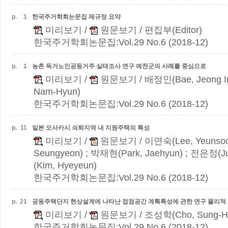
p.
1
한국주거학회논문집 제규정 요약
미리보기
/
원문보기
/ 편집부(Editor)
한국주거학회논문집:Vol.29 No.6 (2018-12)
p.
1
농촌 독거노인공동거주 실태조사 연구
예천군의 사례를 중심으로
미리보기
/
원문보기
/ 배정인(Bae, Jeong I
Nam-Hyun)
한국주거학회논문집:Vol.29 No.6 (2018-12)
p.
11
일본 오사카시 쇠퇴지역 내 지원주택의 특성
미리보기
/
원문보기
/ 이연숙(Lee, Yeunso
Seungyeon) ; 박재현(Park, Jaehyun) ; 전은정(J
(Kim, Hyeyeun)
한국주거학회논문집:Vol.29 No.6 (2018-12)
p.
21
공동주택단지 현상설계에 나타난 접점공간 계획특성에 관한 연구
물리적
미리보기
/
원문보기
/ 조성학(Cho, Sung-H
한국주거학회논문집:Vol.29 No.6 (2018-12)