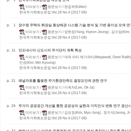
p.
1
한국주거학회논문집 제규정 요약
미리보기
/
원문보기
/ 편집부(Editor)
한국주거학회논문집:Vol.28 No.4 (2017-08)
p.
1
장수명 주택의 화장실 층상배관 시스템 기술 분석 및 가변 용이성 모색 연
미리보기
/
원문보기
/ 양현정(Yang, Hyeon-Jeong) ; 김수암(Kim,
한국주거학회논문집:Vol.28 No.4 (2017-08)
p.
11
인도네시아 신도시의 주거단지 계획 특성
미리보기
/
원문보기
/ 데위 라티 메가와티(Megawati, Dewi Ratih) 
민경(Kim, Min Kyoung)
한국주거학회논문집:Vol.28 No.4 (2017-08)
p.
21
패널자료를 활용한 주거환경만족도 결정요인에 관한 연구
미리보기
/
원문보기
/ 이옥자(Lee, Ok-Ja)
한국주거학회논문집:Vol.28 No.4 (2017-08)
p.
29
주거지 공공공간 개선을 통한 공공성의 실현과 가치인식 변화 연구
경산시
미리보기
/
원문보기
/ 김묘정(Kim, Myo-Jung) ; 정지석(Jeong, Ji-
한국주거학회논문집:Vol.28 No.4 (2017-08)