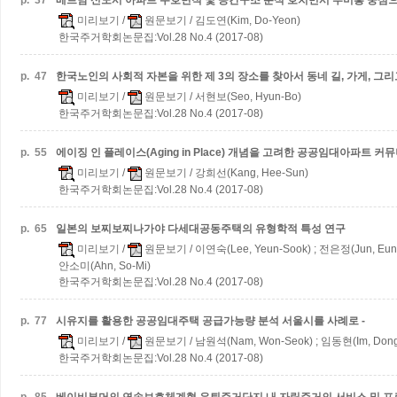
p.
37
베트남 신도시 아파트 주호면적 및 공간구조 분석
호치민시 푸미흥 중심으
미리보기
/
원문보기
/ 김도연(Kim, Do-Yeon)
한국주거학회논문집:Vol.28 No.4 (2017-08)
p.
47
한국노인의 사회적 자본을 위한 제 3의 장소를 찾아서
동네 길, 가게, 그리
미리보기
/
원문보기
/ 서현보(Seo, Hyun-Bo)
한국주거학회논문집:Vol.28 No.4 (2017-08)
p.
55
에이징 인 플레이스(Aging in Place) 개념을 고려한 공공임대아파트
미리보기
/
원문보기
/ 강희선(Kang, Hee-Sun)
한국주거학회논문집:Vol.28 No.4 (2017-08)
p.
65
일본의 보찌보찌나가야 다세대공동주택의 유형학적 특성 연구
미리보기
/
원문보기
/ 이연숙(Lee, Yeun-Sook) ; 전은정(Jun, Eun-
안소미(Ahn, So-Mi)
한국주거학회논문집:Vol.28 No.4 (2017-08)
p.
77
시유지를 활용한 공공임대주택 공급가능량 분석
서울시를 사례로 -
미리보기
/
원문보기
/ 남원석(Nam, Won-Seok) ; 임동현(Im, Dong
한국주거학회논문집:Vol.28 No.4 (2017-08)