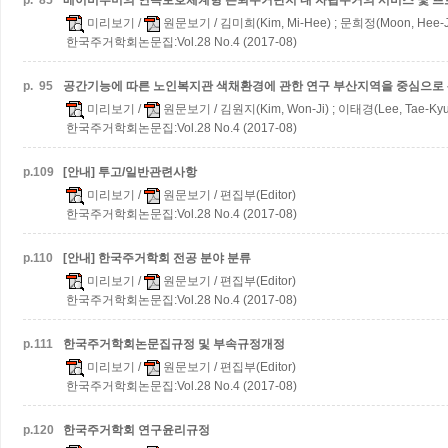
p.
85
베이비부머의 연속보호체계형 은퇴주거단지 내 자립주거의 서비스 및 프
미리보기
/
원문보기
/ 김미희(Kim, Mi-Hee) ; 문희정(Moon, Hee-
한국주거학회논문집:Vol.28 No.4 (2017-08)
p.
95
공간기능에 따른 노인복지관 색채환경에 관한 연구
부산지역을 중심으로 
미리보기
/
원문보기
/ 김원지(Kim, Won-Ji) ; 이태경(Lee, Tae-Ky
한국주거학회논문집:Vol.28 No.4 (2017-08)
p.
109
[안내] 투고/일반관련사항
미리보기
/
원문보기
/ 편집부(Editor)
한국주거학회논문집:Vol.28 No.4 (2017-08)
p.
110
[안내] 한국주거학회 전공 분야 분류
미리보기
/
원문보기
/ 편집부(Editor)
한국주거학회논문집:Vol.28 No.4 (2017-08)
p.
111
한국주거학회논문집규정 및 부속규정개정
미리보기
/
원문보기
/ 편집부(Editor)
한국주거학회논문집:Vol.28 No.4 (2017-08)
p.
120
한국주거학회 연구윤리규정