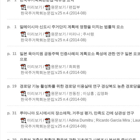
p.
1
한국주거학회논문집 제규정 요약
미리보기
/
원문보기
/ 편집부
한국주거학회논문집:v.25 n.4 (2014-08)
p.
1
말레이시아 신도시 주거단지 계획에 영향을 미치는 법률적 요소
미리보기
/
원문보기
/ 이리나 ; 주서령
한국주거학회논문집:v.25 n.4 (2014-08)
p.
11
일본 육아지원 공동주택 인증사례의 계획요소 특성에 관한 연구
일본 요
으로
미리보기
/
원문보기
/ 최희원
한국주거학회논문집:v.25 n.4 (2014-08)
p.
19
경로당 기능 활성화를 위한 경로당 이용실태 연구
경상북도 농촌 경로당
미리보기
/
원문보기
/ 전동진 ; 이상홍 ; 김영화
한국주거학회논문집:v.25 n.4 (2014-08)
p.
31
루마니아 도시에서의 장소애착, 거주성 평가, 만족도 간에 상관성 연구
미리보기
/
원문보기
/ Adina Dumitru ; Ricardo Garcia Mira ; Laur
한국주거학회논문집:v.25 n.4 (2014-08)