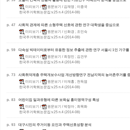
p.
39
모듈러 건축의 현황과 활용에 관한 기초연구
사례조사 분석을 중심으로
미리보기
/
원문보기
/ 김재영 ; 이종국
한국주거학회논문집:v.25 n.4 (2014-08)
p.
47
사회적 관계에 따른 소형주택 선호에 관한 연구
대학생을 중심으로
미리보기
/
원문보기
/ 신화경 ; 조인숙
한국주거학회논문집:v.25 n.4 (2014-08)
p.
59
다속성 빅데이터로부터 유용한 정보 추출에 관한 연구
서울시 1인 가구를
미리보기
/
원문보기
/ 최정민 ; 김건우
한국주거학회논문집:v.25 n.4 (2014-08)
p.
73
사회취약계층 주택개보수사업 개선방향연구
전남지역의 농어촌주거를 
미리보기
/
원문보기
/ 이재홍 ; 천득염
한국주거학회논문집:v.25 n.4 (2014-08)
p.
83
어린이집 일과유형에 따른 보육실 흥미영역구성 특성
미리보기
/
원문보기
/ 박정아 ; 최목화
한국주거학회논문집:v.25 n.4 (2014-08)
p.
93
대구시민의 주거이동 요인과 주택선호성향 분석