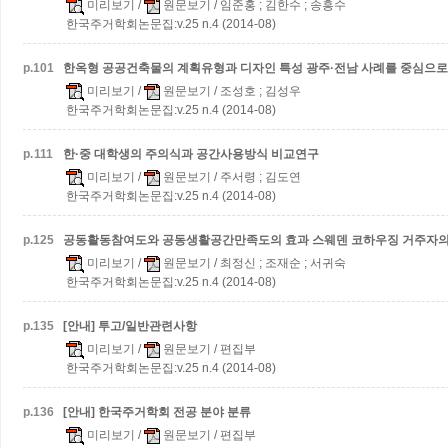
미리보기
/
원문보기
/ 임준홍 ; 김한수 ; 송흥수
한국주거학회논문집:v.25 n.4 (2014-08)
p.
101
한옥형 공공건축물의 계획유형과 디자인 특성
광주·전남 사례를 중심으로
미리보기
/
원문보기
/ 조성호 ; 김성우
한국주거학회논문집:v.25 n.4 (2014-08)
p.
111
한·중 대학생의 주의식과 공간사용방식 비교연구
미리보기
/
원문보기
/ 주서령 ; 김도연
한국주거학회논문집:v.25 n.4 (2014-08)
p.
125
공동활동참여도와 공동생활공간만족도의 효과
스웨덴 코하우징 거주자의
미리보기
/
원문보기
/ 최정신 ; 조재순 ; 서귀숙
한국주거학회논문집:v.25 n.4 (2014-08)
p.
135
[안내] 투고/일반관련사항
미리보기
/
원문보기
/ 편집부
한국주거학회논문집:v.25 n.4 (2014-08)
p.
136
[안내] 한국주거학회 전공 분야 분류
미리보기
/
원문보기
/ 편집부