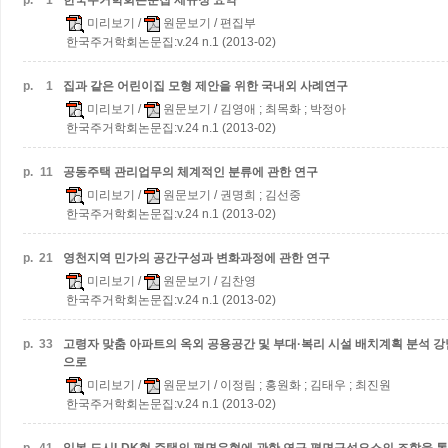
p.
1
한국주거학회논문집 제규정 요약
미리보기
/
원문보기
/ 편집부
한국주거학회논문집:v.24 n.1 (2013-02)
p.
1
집과 같은 어린이집 모형 제안을 위한 국내외 사례연구
미리보기
/
원문보기
/ 김영애 ; 최목화 ; 박정아
한국주거학회논문집:v.24 n.1 (2013-02)
p.
11
공동주택 관리업무의 체계적인 분류에 관한 연구
미리보기
/
원문보기
/ 권명희 ; 김선중
한국주거학회논문집:v.24 n.1 (2013-02)
p.
21
영천지역 민가의 공간구성과 변화과정에 관한 연구
미리보기
/
원문보기
/ 김찬영
한국주거학회논문집:v.24 n.1 (2013-02)
p.
33
고령자 맞춤 아파트의 옥외 공용공간 및 부대·복리 시설 배치계획 분석
강
으로
미리보기
/
원문보기
/ 이정림 ; 홍원화 ; 김태우 ; 최진원
한국주거학회논문집:v.24 n.1 (2013-02)