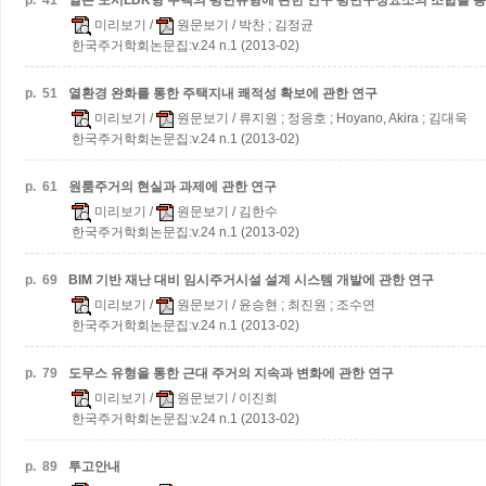
p.
41
일본 도시LDK형 주택의 평면유형에 관한 연구
평면구성요소의 조합을 
미리보기
/
원문보기
/ 박찬 ; 김정균
한국주거학회논문집:v.24 n.1 (2013-02)
p.
51
열환경 완화를 통한 주택지내 쾌적성 확보에 관한 연구
미리보기
/
원문보기
/ 류지원 ; 정응호 ; Hoyano, Akira ; 김대욱
한국주거학회논문집:v.24 n.1 (2013-02)
p.
61
원룸주거의 현실과 과제에 관한 연구
미리보기
/
원문보기
/ 김한수
한국주거학회논문집:v.24 n.1 (2013-02)
p.
69
BIM 기반 재난 대비 임시주거시설 설계 시스템 개발에 관한 연구
미리보기
/
원문보기
/ 윤승현 ; 최진원 ; 조수연
한국주거학회논문집:v.24 n.1 (2013-02)
p.
79
도무스 유형을 통한 근대 주거의 지속과 변화에 관한 연구
미리보기
/
원문보기
/ 이진희
한국주거학회논문집:v.24 n.1 (2013-02)
p.
89
투고안내