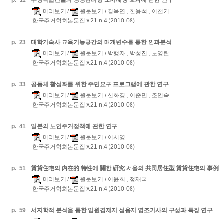
p.
11
주상복합건물의 성장관리형 도시재생 효과에 관한 연구
미리보기
/
원문보기
/ 김옥연 ; 한용석 ; 이천기
한국주거학회논문집:v.21 n.4 (2010-08)
p.
23
대학기숙사 교육기능공간의 매개변수를 통한 인과분석
미리보기
/
원문보기
/ 박행자 ; 박성진 ; 노영란
한국주거학회논문집:v.21 n.4 (2010-08)
p.
33
공동체 활성화를 위한 주민요구 프로그램에 관한 연구
미리보기
/
원문보기
/ 신화경 ; 이준민 ; 조인숙
한국주거학회논문집:v.21 n.4 (2010-08)
p.
41
일본의 노인주거정책에 관한 연구
미리보기
/
원문보기
/ 이서영
한국주거학회논문집:v.21 n.4 (2010-08)
p.
51
賃貸住宅의 內在的 特性에 關한 硏究
서울의 共同居住型 賃貸住宅의 事例
미리보기
/
원문보기
/ 이윤희 ; 정재국
한국주거학회논문집:v.21 n.4 (2010-08)
p.
59
서지학적 분석을 통한 임원경제지 섬용지 영조기사의 구성과 특징 연구