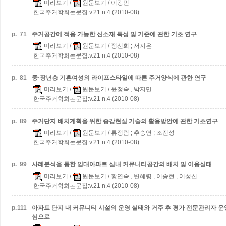
미리보기
/
원문보기
/ 이강민
한국주거학회논문집:v.21 n.4 (2010-08)
p.
71
주거공간에 적용 가능한 신소재 특성 및 기준에 관한 기초 연구
미리보기
/
원문보기
/ 정선희 ; 서지은
한국주거학회논문집:v.21 n.4 (2010-08)
p.
81
중·장년층 기혼여성의 라이프스타일에 따른 주거양식에 관한 연구
미리보기
/
원문보기
/ 윤정숙 ; 박지민
한국주거학회논문집:v.21 n.4 (2010-08)
p.
89
주거단지 배치계획을 위한 증강현실 기술의 활용방안에 관한 기초연구
미리보기
/
원문보기
/ 류정림 ; 추승연 ; 조진성
한국주거학회논문집:v.21 n.4 (2010-08)
p.
99
사례분석을 통한 임대아파트 실내 커뮤니티공간의 배치 및 이용실태
미리보기
/
원문보기
/ 황연숙 ; 변혜령 ; 이송현 ; 어성신
한국주거학회논문집:v.21 n.4 (2010-08)
p.
111
아파트 단지 내 커뮤니티 시설의 운영 실태와 거주 후 평가
전문관리자 운
심으로