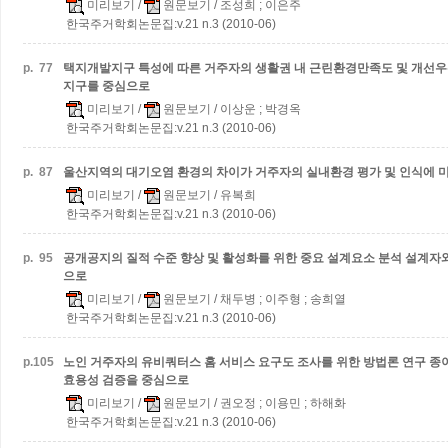
미리보기
/
원문보기
/ 조성희 ; 이은주
한국주거학회논문집:v.21 n.3 (2010-06)
p.
77
택지개발지구 특성에 따른 거주자의 생활권 내 근린환경만족도 및 개선
지구를 중심으로
미리보기
/
원문보기
/ 이상운 ; 박경옥
한국주거학회논문집:v.21 n.3 (2010-06)
p.
87
울산지역의 대기오염 환경의 차이가 거주자의 실내환경 평가 및 인식에 
미리보기
/
원문보기
/ 유복희
한국주거학회논문집:v.21 n.3 (2010-06)
p.
95
공개공지의 질적 수준 향상 및 활성화를 위한 중요 설계요소 분석
설계자와
으로
미리보기
/
원문보기
/ 채두병 ; 이주형 ; 송희열
한국주거학회논문집:v.21 n.3 (2010-06)
p.
105
노인 거주자의 유비쿼터스 홈 서비스 요구도 조사를 위한 방법론 연구
종
효용성 검증을 중심으로
미리보기
/
원문보기
/ 권오정 ; 이용민 ; 하해화
한국주거학회논문집:v.21 n.3 (2010-06)