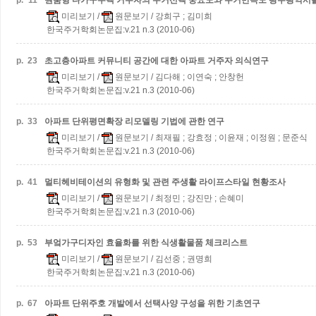
p.
11
원룸형 다가구주택 거주자의 주거선택 중요도와 주거만족도
광주광역시
미리보기
/
원문보기
/ 강희구 ; 김미희
한국주거학회논문집:v.21 n.3 (2010-06)
p.
23
초고층아파트 커뮤니티 공간에 대한 아파트 거주자 의식연구
미리보기
/
원문보기
/ 김다해 ; 이연숙 ; 안창헌
한국주거학회논문집:v.21 n.3 (2010-06)
p.
33
아파트 단위평면확장 리모델링 기법에 관한 연구
미리보기
/
원문보기
/ 최재필 ; 강효정 ; 이윤재 ; 이정원 ; 문준식
한국주거학회논문집:v.21 n.3 (2010-06)
p.
41
멀티헤비테이션의 유형화 및 관련 주생활 라이프스타일 현황조사
미리보기
/
원문보기
/ 최정민 ; 강진만 ; 손혜미
한국주거학회논문집:v.21 n.3 (2010-06)
p.
53
부엌가구디자인 효율화를 위한 식생활물품 체크리스트
미리보기
/
원문보기
/ 김선중 ; 권명희
한국주거학회논문집:v.21 n.3 (2010-06)
p.
67
아파트 단위주호 개발에서 선택사양 구성을 위한 기초연구