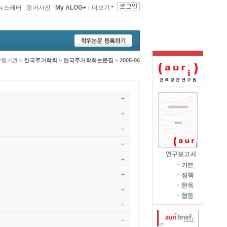
뉴스레터
|
용어사전
|
My ALOG+
|
더보기
발행기관
>
한국주거학회
>
한국주거학회논문집
>
2005-06
+
+
+
+
+
+
+
+
+