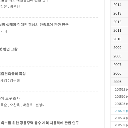
델링 제도 개선방안에 관한 연구
2014
배정윤 ; 박은선
2013
2012
설의 실태와 장애인 학생의 만족도에 관한 연구
2011
 박기태
2010
2009
및 평면 고찰
2008
2007
2006
복합건축물의 특성
이세영 ; 양우현
2005
200512
(v
200510
(v
의 요구 조사
200508
(v
유옥순 ; 오찬옥 ; 박윤호 ; 전영미
200506
(v
200504
(v
확보를 위한 공동주택 층수 계획 자동화에 관한 연구
200502
(v