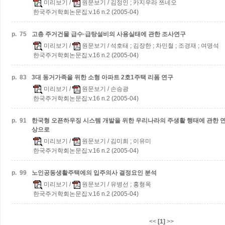
미리보기
/
원문보기
/ 김정인 ; 카지우라 쯔네오
한국주거학회논문집:v.16 n.2 (2005-04)
p.
75
고층 주거건물 급수·급탕설비의 사용실태에 관한 조사연구
미리보기
/
원문보기
/ 석호태 ; 김장한 ; 차민철 ; 조경재 ; 여명석
한국주거학회논문집:v.16 n.2 (2005-04)
p.
83
3대 동거가족을 위한 소형 아파트 2호1주택 리폼 연구
미리보기
/
원문보기
/ 손승광
한국주거학회논문집:v.16 n.2 (2005-04)
p.
91
한국형 오픈하우징 시스템 개발을 위한 우리나라의 주생활 행태에 관한 연구
상으로
미리보기
/
원문보기
/ 김미희 ; 이유미
한국주거학회논문집:v.16 n.2 (2005-04)
p.
99
노인공동생활주택에의 입주의사 결정요인 분석
미리보기
/
원문보기
/ 유병선 ; 홍형옥
한국주거학회논문집:v.16 n.2 (2005-04)
<<
[1]
>>