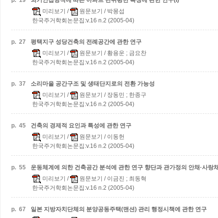
p.
19
외기인접방식에 따른 아파트 단위평면 특징에 관한 연구(I)
미리보기
/
원문보기
/ 박몽섭
한국주거학회논문집:v.16 n.2 (2005-04)
p.
27
평택지구 성당건축의 전례공간에 관한 연구
미리보기
/
원문보기
/ 황용운 ; 금요찬
한국주거학회논문집:v.16 n.2 (2005-04)
p.
37
소리마을 공간구조 및 생태단지로의 전환 가능성
미리보기
/
원문보기
/ 장동민 ; 한종구
한국주거학회논문집:v.16 n.2 (2005-04)
p.
45
건축의 경제적 요인과 특성에 관한 연구
미리보기
/
원문보기
/ 이동헌
한국주거학회논문집:v.16 n.2 (2005-04)
p.
55
운동체계에 의한 건축공간 분석에 관한 연구
향단과 관가정의 안채·사랑
미리보기
/
원문보기
/ 이금진 ; 최동혁
한국주거학회논문집:v.16 n.2 (2005-04)
p.
67
일본 지방자치단체의 분양공동주택(맨션) 관리 행정시책에 관한 연구