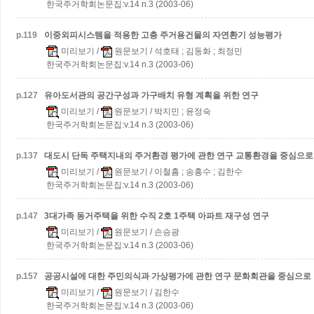
한국주거학회논문집:v.14 n.3 (2003-06)
p.
119
이중외피시스템을 적용한 고층 주거용건물의 자연환기 성능평가
미리보기
/
원문보기
/ 석호태 ; 김동화 ; 최정민
한국주거학회논문집:v.14 n.3 (2003-06)
p.
127
유아도서관의 공간구성과 가구배치 유형 계획을 위한 연구
미리보기
/
원문보기
/ 박지민 ; 윤정숙
한국주거학회논문집:v.14 n.3 (2003-06)
p.
137
대도시 단독 주택지내의 주거환경 평가에 관한 연구
교통환경을 중심으로
미리보기
/
원문보기
/ 이철흠 ; 송흥수 ; 김한수
한국주거학회논문집:v.14 n.3 (2003-06)
p.
147
3대가족 동거주택을 위한 수직 2호 1주택 아파트 재구성 연구
미리보기
/
원문보기
/ 손승광
한국주거학회논문집:v.14 n.3 (2003-06)
p.
157
공공시설에 대한 주민의식과 가상평가에 관한 연구
문화회관을 중심으로
미리보기
/
원문보기
/ 김한수
한국주거학회논문집:v.14 n.3 (2003-06)