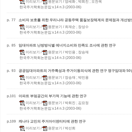
미리보기
/
원문보기
/ 양세화 ; 박희진 ; 오찬옥
한국주거학회논문집:v.14 n.3 (2003-06)
p.
77
소비자 보호를 위한 우리나라 공동주택 품질보장체계의 문제점과 개선방
미리보기
/
원문보기
/ 최재순 ; 장성수
한국주거학회논문집:v.14 n.3 (2003-06)
p.
85
임대아파트 난방방식별 에너지소비와 만족도 조사에 관한 연구
미리보기
/
원문보기
/ 박민용 ; 장승재
한국주거학회논문집:v.14 n.3 (2003-06)
p.
93
공공임대아파트의 거주특성과 주거이동의식에 관한 연구
영구임대와 50
미리보기
/
원문보기
/ 장승재 ; 박민용
한국주거학회논문집:v.14 n.3 (2003-06)
p.
101
아파트 부엌공간의 부가적 기능에 관한 연구
미리보기
/
원문보기
/ 박희진 ; 김묘정
한국주거학회논문집:v.14 n.3 (2003-06)
p.
109
캐나다 교민의 주거아이덴티티에 관한 연구
미리보기
/
원문보기
/ 박선희