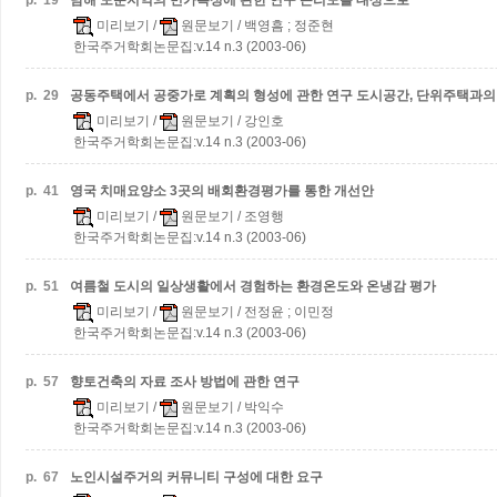
p.
19
남해 도준지역의 민가특성에 관한 연구
곤리도를 대상으로
미리보기
/
원문보기
/ 백영흠 ; 정준현
한국주거학회논문집:v.14 n.3 (2003-06)
p.
29
공동주택에서 공중가로 계획의 형성에 관한 연구
도시공간, 단위주택과의
미리보기
/
원문보기
/ 강인호
한국주거학회논문집:v.14 n.3 (2003-06)
p.
41
영국 치매요양소 3곳의 배회환경평가를 통한 개선안
미리보기
/
원문보기
/ 조영행
한국주거학회논문집:v.14 n.3 (2003-06)
p.
51
여름철 도시의 일상생활에서 경험하는 환경온도와 온냉감 평가
미리보기
/
원문보기
/ 전정윤 ; 이민정
한국주거학회논문집:v.14 n.3 (2003-06)
p.
57
향토건축의 자료 조사 방법에 관한 연구
미리보기
/
원문보기
/ 박익수
한국주거학회논문집:v.14 n.3 (2003-06)
p.
67
노인시설주거의 커뮤니티 구성에 대한 요구