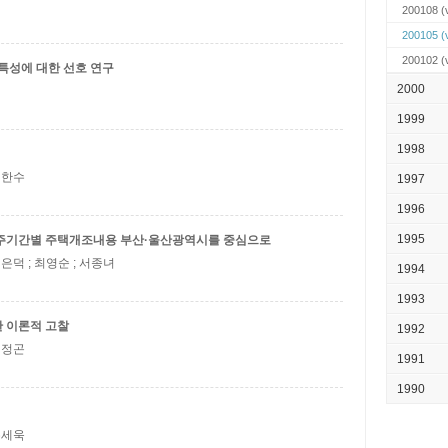
200108
(v
200105
(v
200102
(v
특성에 대한 선호 연구
2000
1999
1998
 김한수
1997
1996
1995
거주기간별 주택개조내용
부산·울산광역시를 중심으로
김은덕 ; 최영순 ; 서종녀
1994
1993
 이론적 고찰
1992
 김정곤
1991
1990
 손세욱