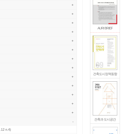
+
+
+
AURI BRIEF
+
+
+
+
+
건축도시정책동향
+
+
+
+
+
건축과 도시공간
-
.12 n.4)