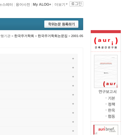
뉴스레터
|
용어사전
|
My ALOG+
|
더보기
발행기관
>
한국주거학회
>
한국주거학회논문집
>
2001-05
+
+
+
+
+
+
+
+
+