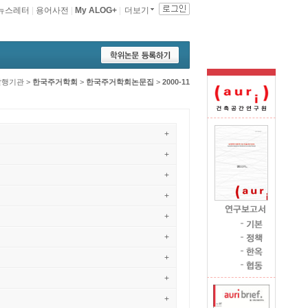
뉴스레터
|
용어사전
|
My ALOG+
|
더보기
발행기관
>
한국주거학회
>
한국주거학회논문집
>
2000-11
+
+
+
+
+
+
+
+
+