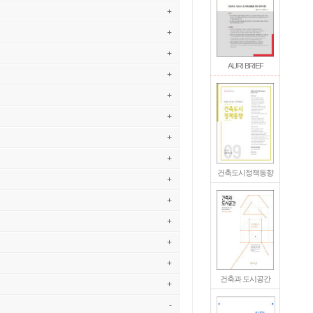
+
+
+
AURI BRIEF
+
+
+
+
+
건축도시정책동향
+
+
+
+
+
건축과 도시공간
+
-