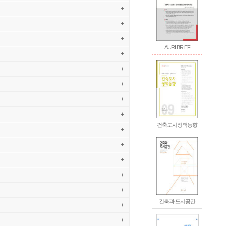
+
+
+
AURI BRIEF
+
+
+
+
+
건축도시정책동향
+
+
+
+
+
건축과 도시공간
+
+