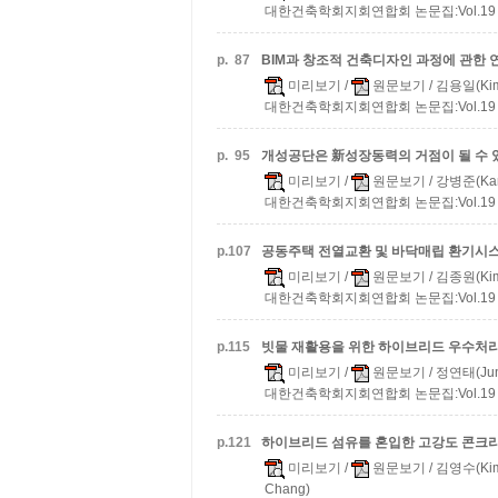
대한건축학회지회연합회 논문집:Vol.19 n.0
p.
87
BIM과 창조적 건축디자인 과정에 관한 
미리보기
/
원문보기
/ 김용일(Kim,
대한건축학회지회연합회 논문집:Vol.19 n.0
p.
95
개성공단은 新성장동력의 거점이 될 수 
미리보기
/
원문보기
/ 강병준(Kan
대한건축학회지회연합회 논문집:Vol.19 n.0
p.
107
공동주택 전열교환 및 바닥매립 환기시
미리보기
/
원문보기
/ 김종원(Kim,
대한건축학회지회연합회 논문집:Vol.19 n.0
p.
115
빗물 재활용을 위한 하이브리드 우수처리
미리보기
/
원문보기
/ 정연태(Jung
대한건축학회지회연합회 논문집:Vol.19 n.0
p.
121
하이브리드 섬유를 혼입한 고강도 콘크리
미리보기
/
원문보기
/ 김영수(Kim,
Chang)