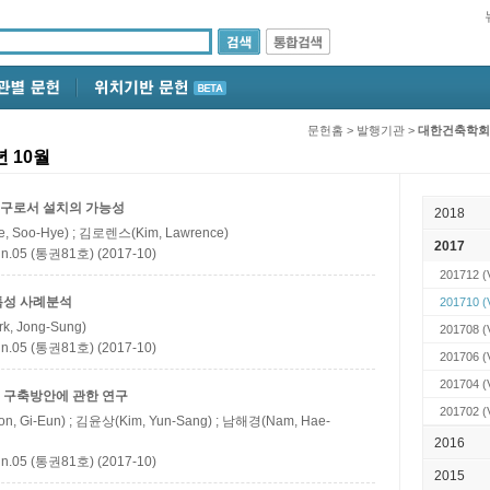
문헌홈
>
발행기관
>
대한건축학회
 10월
도구로서 설치의 가능성
2018
, Soo-Hye) ; 김로렌스(Kim, Lawrence)
2017
5 (통권81호) (2017-10)
201712
(
특성 사례분석
201710
(
k, Jong-Sung)
201708
(
5 (통권81호) (2017-10)
201706
(
201704
(
 구축방안에 관한 연구
201702
(
n, Gi-Eun) ; 김윤상(Kim, Yun-Sang) ; 남해경(Nam, Hae-
2016
5 (통권81호) (2017-10)
2015