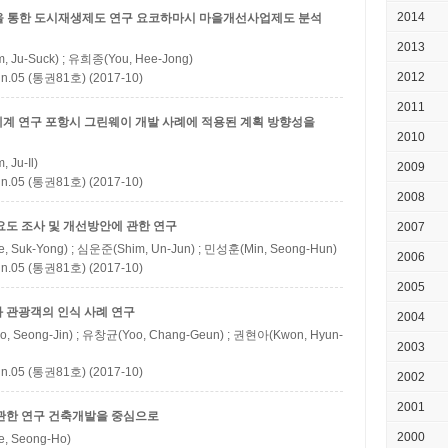
2014
을 통한 도시재생제도 연구
요코하마시 마을개선사업제도 분석
2013
 Ju-Suck) ; 유희종(You, Hee-Jong)
2012
5 (통권81호) (2017-10)
2011
체계 연구
포항시 그린웨이 개발 사례에 적용된 계획 방향성을
2010
 Ju-Il)
2009
5 (통권81호) (2017-10)
2008
요도 조사 및 개선방안에 관한 연구
2007
 Suk-Yong) ; 심운준(Shim, Un-Jun) ; 민성훈(Min, Seong-Hun)
2006
5 (통권81호) (2017-10)
2005
 관광객의 인식 사례 연구
2004
, Seong-Jin) ; 유창균(Yoo, Chang-Geun) ; 권현아(Kwon, Hyun-
2003
5 (통권81호) (2017-10)
2002
2001
관한 연구
건축개발을 중심으로
2000
, Seong-Ho)