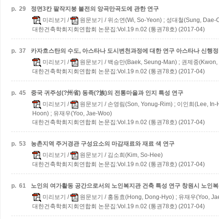
p.
29
정면3칸 팔작지붕 불전의 앙곡만곡도에 관한 연구
미리보기
/
원문보기
/ 위소연(Wi, So-Yeon) ; 성대철(Sung, Dae-C
대한건축학회지회연합회 논문집:Vol.19 n.02 (통권78호) (2017-04)
p.
37
카자흐스탄의 수도, 아스타나 도시변천과정에 대한 연구
아스타나 신행정
미리보기
/
원문보기
/ 백승만(Baek, Seung-Man) ; 권제중(Kwon, 
대한건축학회지회연합회 논문집:Vol.19 n.02 (통권78호) (2017-04)
p.
45
중국 귀주성(?州省) 동족(?族)의 전통마을과 인지 특성 연구
미리보기
/
원문보기
/ 손영림(Son, Yonug-Rim) ; 이인희(Lee, In-
Hoon) ; 유재우(Yoo, Jae-Woo)
대한건축학회지회연합회 논문집:Vol.19 n.02 (통권78호) (2017-04)
p.
53
농촌지역 주거경관 구성요소의 마감재료와 재료 색 연구
미리보기
/
원문보기
/ 김소희(Kim, So-Hee)
대한건축학회지회연합회 논문집:Vol.19 n.02 (통권78호) (2017-04)
p.
61
노인의 여가활동 공간으로서의 노인복지관 건축 특성 연구
창원시 노인복
미리보기
/
원문보기
/ 홍동효(Hong, Dong-Hyo) ; 유재우(Yoo, Ja
대한건축학회지회연합회 논문집:Vol.19 n.02 (통권78호) (2017-04)