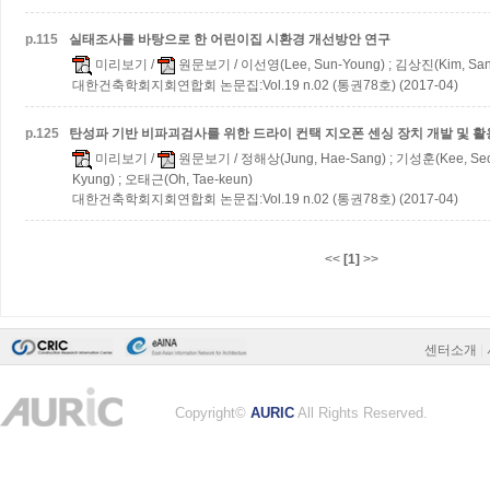
p.
115
실태조사를 바탕으로 한 어린이집 시환경 개선방안 연구
미리보기
/
원문보기
/ 이선영(Lee, Sun-Young) ; 김상진(Kim, San
대한건축학회지회연합회 논문집:Vol.19 n.02 (통권78호) (2017-04)
p.
125
탄성파 기반 비파괴검사를 위한 드라이 컨택 지오폰 센싱 장치 개발 및 활
미리보기
/
원문보기
/ 정해상(Jung, Hae-Sang) ; 기성훈(Kee, Seo
Kyung) ; 오태근(Oh, Tae-keun)
대한건축학회지회연합회 논문집:Vol.19 n.02 (통권78호) (2017-04)
<<
[1]
>>
센터소개
|
Copyright©
AURIC
All Rights Reserved.