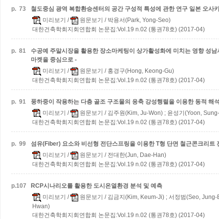
p.
73
철도중심 광역 복합환승센터의 공간 구성적 특성에 관한 연구
일본 오사카
미리보기
/
원문보기
/ 박용서(Park, Yong-Seo)
대한건축학회지회연합회 논문집:Vol.19 n.02 (통권78호) (2017-04)
p.
81
수공예 주말시장을 활용한 장소마케팅이 상가활성화에 미치는 영향
성남
마켓을 중심으로 -
미리보기
/
원문보기
/ 홍경구(Hong, Keong-Gu)
대한건축학회지회연합회 논문집:Vol.19 n.02 (통권78호) (2017-04)
p.
91
풍하중이 작용하는 다층 골조 구조물의 응축 강성행렬을 이용한 동적 해
미리보기
/
원문보기
/ 김주원(Kim, Ju-Won) ; 윤성기(Yoon, Sung
대한건축학회지회연합회 논문집:Vol.19 n.02 (통권78호) (2017-04)
p.
99
섬유(Fiber) 요소와 비선형 전단스프링을 이용한 T형 단면 철근콘크리
미리보기
/
원문보기
/ 전대한(Jun, Dae-Han)
대한건축학회지회연합회 논문집:Vol.19 n.02 (통권78호) (2017-04)
p.
107
RCP시나리오를 활용한 도시온열환경 분석 및 예측
미리보기
/
원문보기
/ 김금지(Kim, Keum-Ji) ; 서정범(Seo, Jung-
Hwan)
대한건축학회지회연합회 논문집:Vol.19 n.02 (통권78호) (2017-04)