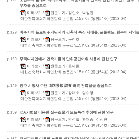
p.
119
소형주택 설계시 패시브하우스 적용기술의 인식에 관한 기초연구
광주ㆍ
무자를 중심으로
미리보기
/
원문보기
/ 김인호 ; 박성진
대한건축학회지회연합회 논문집:v.15 n.02 (통권54호) (2013-04)
p.
129
미주지역 플로팅주거단지의 건축적 특징
시애틀, 포틀랜드, 밴쿠버 지역
미리보기
/
원문보기
/ 문창호
대한건축학회지회연합회 논문집:v.15 n.02 (통권54호) (2013-04)
p.
139
주택디자인에서 건축가들의 단위공간어휘 사용에 관한 연구
미리보기
/
원문보기
/ 윤대한
대한건축학회지회연합회 논문집:v.15 n.02 (통권54호) (2013-04)
p.
149
전주 시청사 주변 街路景觀 調査 硏究
건축물을 중심으로
미리보기
/
원문보기
/ 강대호 ; 임수영
대한건축학회지회연합회 논문집:v.15 n.02 (통권54호) (2013-04)
p.
159
ICA기법을 이용한 실구조물의 모드특성 추정에 관한 연구
미리보기
/
원문보기
/ 박성철 ; 황재승 ; 이상현
대한건축학회지회연합회 논문집:v.15 n.02 (통권54호) (2013-04)