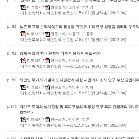
p.
73
'권력이론'으로 본 정책이주지의 공간 구조에 대한 연구
부산광역시 해운
미리보기
/
원문보기
/ 조승구 ; 박희영
대한건축학회지회연합회 논문집:v.15 n.02 (통권54호) (2013-04)
p.
83
농촌 폐교의 문화시설로의 활용을 위한 기초적 연구
김영갑 갤러리 두모
미리보기
/
원문보기
/ 이응규 ; 고동우
대한건축학회지회연합회 논문집:v.15 n.02 (통권54호) (2013-04)
p.
91
입체 패널의 형태 유형에 따른 이용자 만족도 평가
미리보기
/
원문보기
/ 김동식 ; 이상호
대한건축학회지회연합회 논문집:v.15 n.02 (통권54호) (2013-04)
p.
99
해안변 주거지 개발과 도시경관에 대한 시민의식 조사 연구
부산 광안리해
미리보기
/
원문보기
/ 최임주 ; 이병욱
대한건축학회지회연합회 논문집:v.15 n.02 (통권54호) (2013-04)
p.
109
다가구 주택의 설계현황 및 외피구성의 적정성 연구
외피 단열재의 에너지
초하여 -
미리보기
/
원문보기
/ 박성진 ; 정훈
대한건축학회지회연합회 논문집:v.15 n.02 (통권54호) (2013-04)