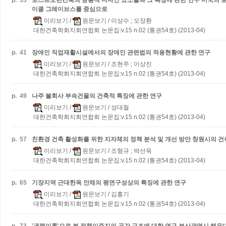
p.
33
포스트모던건축의 공통적 디자인 요소들과 그 특성에 관한 연구
미국의 로
이클 그레이브스를 중심으로
미리보기
/
원문보기
/ 이상수 ; 오장환
대한건축학회지회연합회 논문집:v.15 n.02 (통권54호) (2013-04)
p.
41
장애인 직업재활시설에서의 장애인 관련법의 적용현황에 관한 연구
미리보기
/
원문보기
/ 조현주 ; 이상진
대한건축학회지회연합회 논문집:v.15 n.02 (통권54호) (2013-04)
p.
49
나주 불회사 부속건물의 건축적 특징에 관한 연구
미리보기
/
원문보기
/ 성대철
대한건축학회지회연합회 논문집:v.15 n.02 (통권54호) (2013-04)
p.
57
친환경 건축 활성화를 위한 지자체의 정책 분석 및 개선 방안
창원시의 건
미리보기
/
원문보기
/ 조형규 ; 박선욱
대한건축학회지회연합회 논문집:v.15 n.02 (통권54호) (2013-04)
p.
65
기장지역 근대한옥 안채의 평면구성상의 특징에 관한 연구
미리보기
/
원문보기
/ 김홍기
대한건축학회지회연합회 논문집:v.15 n.02 (통권54호) (2013-04)