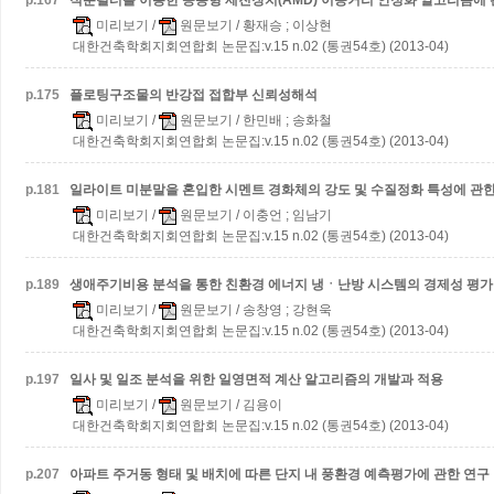
p.
167
적분필터를 이용한 능동형 제진장치(AMD) 이송거리 안정화 알고리즘에 
미리보기
/
원문보기
/ 황재승 ; 이상현
대한건축학회지회연합회 논문집:v.15 n.02 (통권54호) (2013-04)
p.
175
플로팅구조물의 반강접 접합부 신뢰성해석
미리보기
/
원문보기
/ 한민배 ; 송화철
대한건축학회지회연합회 논문집:v.15 n.02 (통권54호) (2013-04)
p.
181
일라이트 미분말을 혼입한 시멘트 경화체의 강도 및 수질정화 특성에 관한
미리보기
/
원문보기
/ 이충언 ; 임남기
대한건축학회지회연합회 논문집:v.15 n.02 (통권54호) (2013-04)
p.
189
생애주기비용 분석을 통한 친환경 에너지 냉ㆍ난방 시스템의 경제성 평가
미리보기
/
원문보기
/ 송창영 ; 강현욱
대한건축학회지회연합회 논문집:v.15 n.02 (통권54호) (2013-04)
p.
197
일사 및 일조 분석을 위한 일영면적 계산 알고리즘의 개발과 적용
미리보기
/
원문보기
/ 김용이
대한건축학회지회연합회 논문집:v.15 n.02 (통권54호) (2013-04)
p.
207
아파트 주거동 형태 및 배치에 따른 단지 내 풍환경 예측평가에 관한 연구