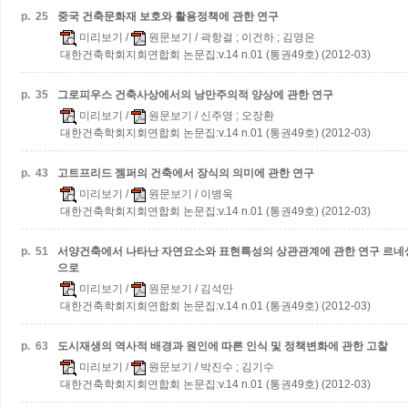
p.
25
중국 건축문화재 보호와 활용정책에 관한 연구
미리보기
/
원문보기
/ 곽항걸 ; 이건하 ; 김영은
대한건축학회지회연합회 논문집:v.14 n.01 (통권49호) (2012-03)
p.
35
그로피우스 건축사상에서의 낭만주의적 양상에 관한 연구
미리보기
/
원문보기
/ 신주영 ; 오장환
대한건축학회지회연합회 논문집:v.14 n.01 (통권49호) (2012-03)
p.
43
고트프리드 젬퍼의 건축에서 장식의 의미에 관한 연구
미리보기
/
원문보기
/ 이병욱
대한건축학회지회연합회 논문집:v.14 n.01 (통권49호) (2012-03)
p.
51
서양건축에서 나타난 자연요소와 표현특성의 상관관계에 관한 연구
르네
으로
미리보기
/
원문보기
/ 김석만
대한건축학회지회연합회 논문집:v.14 n.01 (통권49호) (2012-03)
p.
63
도시재생의 역사적 배경과 원인에 따른 인식 및 정책변화에 관한 고찰
미리보기
/
원문보기
/ 박진수 ; 김기수
대한건축학회지회연합회 논문집:v.14 n.01 (통권49호) (2012-03)