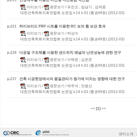
p.
213
연성계수를 이용한 비선형 지진응답 약산법
미리보기
/
원문보기
/ 유진오 ; 임남기 ; 김재웅
대한건축학회지회연합회 논문집:v.14 n.01 (통권49호) (2012-03)
p.
221
하이브리드 FRP 시트를 이용한 RC 보의 휨 보강 효과
미리보기
/
원문보기
/ 하상수
대한건축학회지회연합회 논문집:v.14 n.01 (통권49호) (2012-03)
p.
229
다공질 구조체를 사용한 샌드위치 패널의 난연성능에 관한 연구
미리보기
/
원문보기
/ 이택운 ; 심운준
대한건축학회지회연합회 논문집:v.14 n.01 (통권49호) (2012-03)
p.
237
건축 시공현장에서의 품질관리가 원가에 미치는 영향에 대한 연구
미리보기
/
원문보기
/ 박주석 ; 안용선
대한건축학회지회연합회 논문집:v.14 n.01 (통권49호) (2012-03)
<<
[1]
>>
센터소개
|