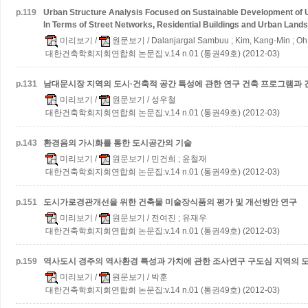
p.
119
Urban Structure Analysis Focused on Sustainable Development of Ul
In Terms of Street Networks, Residential Buildings and Urban Lands
미리보기
/
원문보기
/ Dalanjargal Sambuu ; Kim, Kang-Min ; O
대한건축학회지회연합회 논문집:v.14 n.01 (통권49호) (2012-03)
p.
131
남대문시장 지역의 도시·건축적 공간 특성에 관한 연구
건축 프로그램과 
미리보기
/
원문보기
/ 성우철
대한건축학회지회연합회 논문집:v.14 n.01 (통권49호) (2012-03)
p.
143
환경음의 가시화를 통한 도시공간의 기술
미리보기
/
원문보기
/ 민건희 ; 윤철재
대한건축학회지회연합회 논문집:v.14 n.01 (통권49호) (2012-03)
p.
151
도시가로경관개선을 위한 건축물 미술장식품의 평가 및 개선방안 연구
미리보기
/
원문보기
/ 전여진 ; 유재우
대한건축학회지회연합회 논문집:v.14 n.01 (통권49호) (2012-03)
p.
159
역사도시 경주의 역사환경 특성과 가치에 관한 조사연구
구도심 지역의 
미리보기
/
원문보기
/ 박훈
대한건축학회지회연합회 논문집:v.14 n.01 (통권49호) (2012-03)