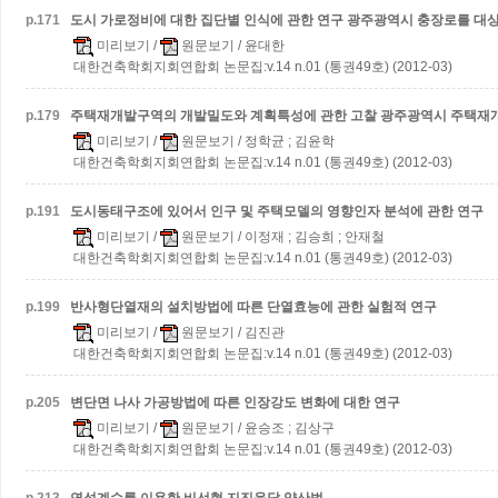
p.
171
도시 가로정비에 대한 집단별 인식에 관한 연구
광주광역시 충장로를 대
미리보기
/
원문보기
/ 윤대한
대한건축학회지회연합회 논문집:v.14 n.01 (통권49호) (2012-03)
p.
179
주택재개발구역의 개발밀도와 계획특성에 관한 고찰
광주광역시 주택재
미리보기
/
원문보기
/ 정학균 ; 김윤학
대한건축학회지회연합회 논문집:v.14 n.01 (통권49호) (2012-03)
p.
191
도시동태구조에 있어서 인구 및 주택모델의 영향인자 분석에 관한 연구
미리보기
/
원문보기
/ 이정재 ; 김승희 ; 안재철
대한건축학회지회연합회 논문집:v.14 n.01 (통권49호) (2012-03)
p.
199
반사형단열재의 설치방법에 따른 단열효능에 관한 실험적 연구
미리보기
/
원문보기
/ 김진관
대한건축학회지회연합회 논문집:v.14 n.01 (통권49호) (2012-03)
p.
205
변단면 나사 가공방법에 따른 인장강도 변화에 대한 연구
미리보기
/
원문보기
/ 윤승조 ; 김상구
대한건축학회지회연합회 논문집:v.14 n.01 (통권49호) (2012-03)