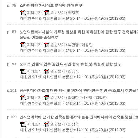
p.
75
스카이라인 가시심도 분석에 관한 연구
미리보기
/
원문보기
/ 권지훈
대한건축학회지회연합회 논문집:v.14 n.01 (통권49호) (2012-03)
p.
83
노인의료복지시설의 거주성 향상을 위한 계획경향에 관한 연구
건축설계
성방식 변화를 중심으로
미리보기
/
원문보기
/ 박민영 ; 이장민
대한건축학회지회연합회 논문집:v.14 n.01 (통권49호) (2012-03)
p.
93
오피스 건물의 업무 공간 디자인 형태 유형 및 특성에 관한 연구
미리보기
/
원문보기
/ 김동식
대한건축학회지회연합회 논문집:v.14 n.01 (통권49호) (2012-03)
p.
101
공공임대아파트에 대한 의식 및 평가에 관한 연구
지방 중,소도시 주민을
미리보기
/
원문보기
/ 김영민 ; 신소영 ; 김익환
대한건축학회지회연합회 논문집:v.14 n.01 (통권49호) (2012-03)
p.
109
인지언어학에 근거한 건축평론에서의 은유
귄터베니쉬의 건축을 중심으
미리보기
/
원문보기
/ 민상충
대한건축학회지회연합회 논문집:v.14 n.01 (통권49호) (2012-03)