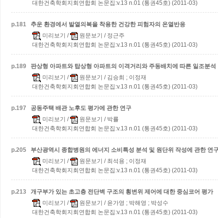
대한건축학회지회연합회 논문집:v.13 n.01 (통권45호) (2011-03)
p.
181
추운 환경에서 발열의복을 착용한 건강한 피험자의 온열반응
미리보기
/
원문보기
/ 정근주
대한건축학회지회연합회 논문집:v.13 n.01 (통권45호) (2011-03)
p.
189
판상형 아파트와 탑상형 아파트의 이격거리와 주동배치에 따른 일조분석
미리보기
/
원문보기
/ 김승희 ; 이정재
대한건축학회지회연합회 논문집:v.13 n.01 (통권45호) (2011-03)
p.
197
공동주택 배관 노후도 평가에 관한 연구
미리보기
/
원문보기
/ 박률
대한건축학회지회연합회 논문집:v.13 n.01 (통권45호) (2011-03)
p.
205
부산광역시 종합병원의 에너지 소비특성 분석 및 원단위 작성에 관한 연
미리보기
/
원문보기
/ 최석용 ; 이정재
대한건축학회지회연합회 논문집:v.13 n.01 (통권45호) (2011-03)
p.
213
개구부가 있는 초고층 전단벽 구조의 횡변위 제어에 대한 중심코어 평가
미리보기
/
원문보기
/ 윤가영 ; 박해영 ; 박성수
대한건축학회지회연합회 논문집:v.13 n.01 (통권45호) (2011-03)