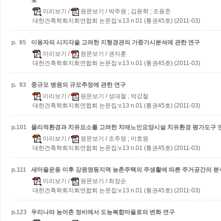
로
미리보기
/
원문보기
/ 박주원 ; 김윤학 ; 조용준
대한건축학회지회연합회 논문집:v.13 n.01 (통권45호) (2011-03)
p.
85
이용자의 시지각을 고려한 지형경관의 가중가시분석에 관한 연구
미리보기
/
원문보기
/ 권지훈
대한건축학회지회연합회 논문집:v.13 n.01 (통권45호) (2011-03)
p.
93
중규모 병원의 규모추정에 관한 연구
미리보기
/
원문보기
/ 성대철 ; 박강철
대한건축학회지회연합회 논문집:v.13 n.01 (통권45호) (2011-03)
p.
101
물리적환경과 치유요소를 고려한 치매노인요양시설 치유환경 평가도구 
미리보기
/
원문보기
/ 조주영 ; 이효원
대한건축학회지회연합회 논문집:v.13 n.01 (통권45호) (2011-03)
p.
111
새마을운동 이후 강원영동지역 농촌주택의 주생활에 따른 주거공간의 분
미리보기
/
원문보기
/ 최장순
대한건축학회지회연합회 논문집:v.13 n.01 (통권45호) (2011-03)
p.
123
우리나라 농어촌 정비에서 도농복합마을로의 변화 연구