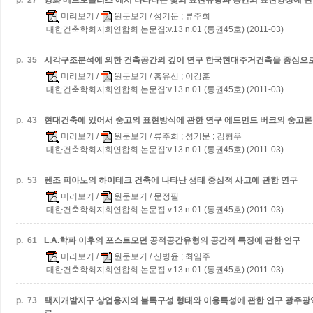
p.
27
영화‘메트로폴리스’에서 나타나는 빛의 표현유형과 공간의 표현양상에 관
미리보기
/
원문보기
/ 성기문 ; 류주희
대한건축학회지회연합회 논문집:v.13 n.01 (통권45호) (2011-03)
p.
35
시각구조분석에 의한 건축공간의 깊이 연구
한국현대주거건축을 중심으
미리보기
/
원문보기
/ 홍유선 ; 이강훈
대한건축학회지회연합회 논문집:v.13 n.01 (통권45호) (2011-03)
p.
43
현대건축에 있어서 숭고의 표현방식에 관한 연구
에드먼드 버크의 숭고론
미리보기
/
원문보기
/ 류주희 ; 성기문 ; 김형우
대한건축학회지회연합회 논문집:v.13 n.01 (통권45호) (2011-03)
p.
53
렌조 피아노의 하이테크 건축에 나타난 생태 중심적 사고에 관한 연구
미리보기
/
원문보기
/ 문정필
대한건축학회지회연합회 논문집:v.13 n.01 (통권45호) (2011-03)
p.
61
L.A.학파 이후의 포스트모던 공적공간유형의 공간적 특징에 관한 연구
미리보기
/
원문보기
/ 신병윤 ; 최임주
대한건축학회지회연합회 논문집:v.13 n.01 (통권45호) (2011-03)
p.
73
택지개발지구 상업용지의 블록구성 형태와 이용특성에 관한 연구
광주광