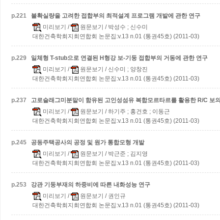
p.
221
불확실량을 고려한 접합부의 최적설계 프로그램 개발에 관한 연구
미리보기
/
원문보기
/ 박성수 ; 신수미
대한건축학회지회연합회 논문집:v.13 n.01 (통권45호) (2011-03)
p.
229
일체형 T-stub으로 연결된 H형강 보-기둥 접합부의 거동에 관한 연구
미리보기
/
원문보기
/ 신수미 ; 양창진
대한건축학회지회연합회 논문집:v.13 n.01 (통권45호) (2011-03)
p.
237
고로슬래그미분말이 함유된 고인성섬유 복합모르타르를 활용한 R/C 보의
미리보기
/
원문보기
/ 하기주 ; 홍건호 ; 이동근
대한건축학회지회연합회 논문집:v.13 n.01 (통권45호) (2011-03)
p.
245
공동주택공사의 공정 및 원가 통합모형 개발
미리보기
/
원문보기
/ 박근준 ; 김지영
대한건축학회지회연합회 논문집:v.13 n.01 (통권45호) (2011-03)
p.
253
강관 기둥부재의 하중비에 따른 내화성능 연구
미리보기
/
원문보기
/ 권인규
대한건축학회지회연합회 논문집:v.13 n.01 (통권45호) (2011-03)