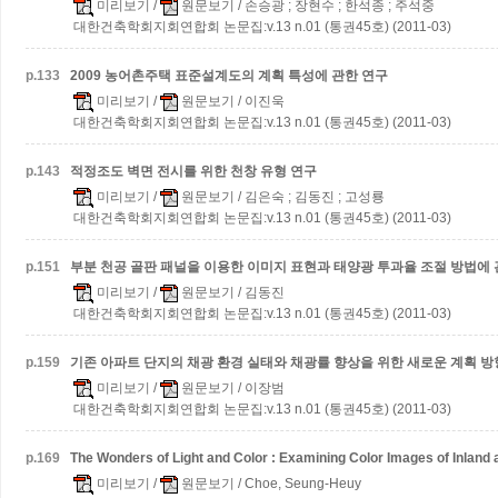
미리보기
/
원문보기
/ 손승광 ; 장현수 ; 한석종 ; 주석중
대한건축학회지회연합회 논문집:v.13 n.01 (통권45호) (2011-03)
p.
133
2009 농어촌주택 표준설계도의 계획 특성에 관한 연구
미리보기
/
원문보기
/ 이진욱
대한건축학회지회연합회 논문집:v.13 n.01 (통권45호) (2011-03)
p.
143
적정조도 벽면 전시를 위한 천창 유형 연구
미리보기
/
원문보기
/ 김은숙 ; 김동진 ; 고성룡
대한건축학회지회연합회 논문집:v.13 n.01 (통권45호) (2011-03)
p.
151
부분 천공 골판 패널을 이용한 이미지 표현과 태양광 투과율 조절 방법에 
미리보기
/
원문보기
/ 김동진
대한건축학회지회연합회 논문집:v.13 n.01 (통권45호) (2011-03)
p.
159
기존 아파트 단지의 채광 환경 실태와 채광률 향상을 위한 새로운 계획 방
미리보기
/
원문보기
/ 이장범
대한건축학회지회연합회 논문집:v.13 n.01 (통권45호) (2011-03)
p.
169
The Wonders of Light and Color : Examining Color Images of Inlan
미리보기
/
원문보기
/ Choe, Seung-Heuy