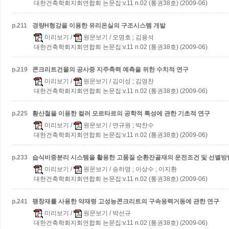
대한건축학회지회연합회 논문집:v.11 n.02 (통권38호) (2009-06)
p.
211
경량H형강을 이용한 유리온실의 구조시스템 개발
미리보기
/
원문보기
/ 오명호 ; 김용석
대한건축학회지회연합회 논문집:v.11 n.02 (통권38호) (2009-06)
p.
219
콘크리트건물의 공사중 지주축력 예측을 위한 수치적 연구
미리보기
/
원문보기
/ 김이성 ; 김영찬
대한건축학회지회연합회 논문집:v.11 n.02 (통권38호) (2009-06)
p.
225
황산철을 이용한 컬러 모르타르의 공학적 특성에 관한 기초적 연구
미리보기
/
원문보기
/ 연규원 ; 박찬수
대한건축학회지회연합회 논문집:v.11 n.02 (통권38호) (2009-06)
p.
233
습식비중분리 시스템을 활용한 고품질 순환잔골재의 운전조건 및 선별방
미리보기
/
원문보기
/ 송하영 ; 이상수 ; 이지환
대한건축학회지회연합회 논문집:v.11 n.02 (통권38호) (2009-06)
p.
241
팽창재를 사용한 약재령 고성능콘크리트의 구속응력거동에 관한 연구
미리보기
/
원문보기
/ 박선규
대한건축학회지회연합회 논문집:v.11 n.02 (통권38호) (2009-06)