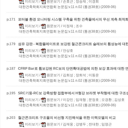
미리보기
/
원문보기
/ 손호근 ; 장승재 ; 이경희
대한건축학회지회연합회 논문집:v.11 n.02 (통권38호) (2009-06)
p.
171
포터블 환경 모니터링 시스템 구축을 위한 건축물에서의 무선 계측 최적화
미리보기
/
원문보기
/ 이정재 ; 조수
대한건축학회지회연합회 논문집:v.11 n.02 (통권38호) (2009-06)
p.
179
섬유 강판 - 복합플레이트로 보강된 철근콘크리트 슬래브의 휨성능에 대한
미리보기
/
원문보기
/ 안상호
대한건축학회지회연합회 논문집:v.11 n.02 (통권38호) (2009-06)
p.
187
CFRP Bar로 휨보강된 RC보의 단면확대공법에 의한 보강 효과에 대한 
미리보기
/
원문보기
/ 김희성 ; 장희석 ; 이동운
대한건축학회지회연합회 논문집:v.11 n.02 (통권38호) (2009-06)
p.
195
SRC기둥-RC보 강축방향 접합부에서 H형강 브라켓 부착형에 대한 구조
미리보기
/
원문보기
/ 이강민 ; 임재형 ; 문정호 ; 오경환 ; 김성호
대한건축학회지회연합회 논문집:v.11 n.02 (통권38호) (2009-06)
p.
203
철근콘크리트 구조물의 비선형 지진해석을 위한 이력모델의 비교
미리보기
/
원문보기
/ 김재웅 ; 강병두 ; 전대한 ; 임영근