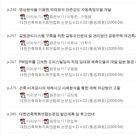
p.
249
영상분석을 이용한 막재료의 잔존강도 자동측정모델 개발
미리보기
/
원문보기
/ 이동운 ; 구원용
대한건축학회지회연합회 논문집:v.11 n.02 (통권38호) (2009-06)
p.
257
갈등관리시스템 구축을 위한 갈등요인분석 및 관리방안
공동주택 재건축
미리보기
/
원문보기
/ 이로나 ; 이학기
대한건축학회지회연합회 논문집:v.11 n.02 (통권38호) (2009-06)
p.
267
PM업무를 고려한 오피스빌딩의 적정 임대료 예측모델의 개발
일본 동경
미리보기
/
원문보기
/ 구원용
대한건축학회지회연합회 논문집:v.11 n.02 (통권38호) (2009-06)
p.
275
건축 비계공사의 재해사고 사례분석을 통한 재해 저감방안 고찰
미리보기
/
원문보기
/ 김진호
대한건축학회지회연합회 논문집:v.11 n.02 (통권38호) (2009-06)
p.
285
대한건축학회연합논문집 발간계획 및 투고안내
미리보기
/
원문보기
/ 편집부
대한건축학회지회연합회 논문집:v.11 n.02 (통권38호) (2009-06)