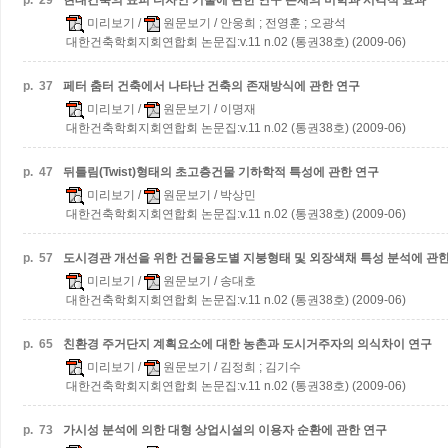
p.
29
현대건축의 표피 디자인 기술에 관한 연구
존재의 미학과 시각적 효과
미리보기
/
원문보기
/ 안웅희 ; 전영훈 ; 오광석
대한건축학회지회연합회 논문집:v.11 n.02 (통권38호) (2009-06)
p.
37
페터 춤터 건축에서 나타난 건축의 존재방식에 관한 연구
미리보기
/
원문보기
/ 이명재
대한건축학회지회연합회 논문집:v.11 n.02 (통권38호) (2009-06)
p.
47
뒤틀림(Twist)형태의 초고층건물 기하학적 특성에 관한 연구
미리보기
/
원문보기
/ 박상민
대한건축학회지회연합회 논문집:v.11 n.02 (통권38호) (2009-06)
p.
57
도시경관 개선을 위한 건물용도별 지붕형태 및 외장색채 특성 분석에 관한
미리보기
/
원문보기
/ 송대호
대한건축학회지회연합회 논문집:v.11 n.02 (통권38호) (2009-06)
p.
65
친환경 주거단지 계획요소에 대한 농촌과 도시거주자의 의식차이 연구
미리보기
/
원문보기
/ 김정희 ; 김기수
대한건축학회지회연합회 논문집:v.11 n.02 (통권38호) (2009-06)
p.
73
가시성 분석에 의한 대형 상업시설의 이용자 순환에 관한 연구