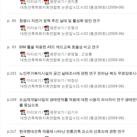
미리보기
/
원문보기
/ 권지훈
대한건축학회지회연합회 논문집:v.11 n.02 (통권38호) (2009-06)
p.
85
창원시 자전거 정책 추진 실태 및 활성화 방안 연구
미리보기
/
원문보기
/ 조형규
대한건축학회지회연합회 논문집:v.11 n.02 (통권38호) (2009-06)
p.
93
BIM 툴을 적용한 AEC 캐드교육 효율성 비교 연구
미리보기
/
원문보기
/ 윤명철 ; 고성룡
대한건축학회지회연합회 논문집:v.11 n.02 (통권38호) (2009-06)
p.
101
노인주거복지시설의 공간 실태조사에 관한 연구
전라남·북도 무료양로시
미리보기
/
원문보기
/ 박창선
대한건축학회지회연합회 논문집:v.11 n.02 (통권38호) (2009-06)
p.
109
도심재개발사업의 생태면적률 적용에 대한 사용자 의식차이 연구
생태면
를 중심으로
미리보기
/
원문보기
/ 김기수
대한건축학회지회연합회 논문집:v.11 n.02 (통권38호) (2009-06)
p.
117
한국현대건축 작품에 나타난 전통건축 요소의 선호도에 관한 연구