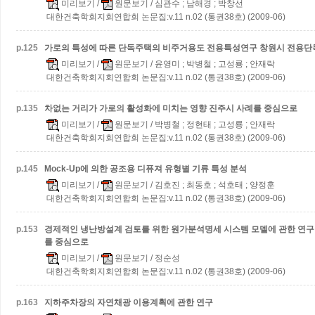
미리보기
/
원문보기
/ 심관수 ; 남해경 ; 박창선
대한건축학회지회연합회 논문집:v.11 n.02 (통권38호) (2009-06)
p.
125
가로의 특성에 따른 단독주택의 비주거용도 전용특성연구
창원시 전용단
미리보기
/
원문보기
/ 윤영미 ; 박병철 ; 고성룡 ; 안재락
대한건축학회지회연합회 논문집:v.11 n.02 (통권38호) (2009-06)
p.
135
차없는 거리가 가로의 활성화에 미치는 영향
진주시 사례를 중심으로
미리보기
/
원문보기
/ 박병철 ; 정현태 ; 고성룡 ; 안재락
대한건축학회지회연합회 논문집:v.11 n.02 (통권38호) (2009-06)
p.
145
Mock-Up에 의한 공조용 디퓨져 유형별 기류 특성 분석
미리보기
/
원문보기
/ 김호진 ; 최동호 ; 석호태 ; 양정훈
대한건축학회지회연합회 논문집:v.11 n.02 (통권38호) (2009-06)
p.
153
경제적인 냉난방설계 검토를 위한 원가분석명세 시스템 모델에 관한 연
를 중심으로
미리보기
/
원문보기
/ 정순성
대한건축학회지회연합회 논문집:v.11 n.02 (통권38호) (2009-06)
p.
163
지하주차장의 자연채광 이용계획에 관한 연구