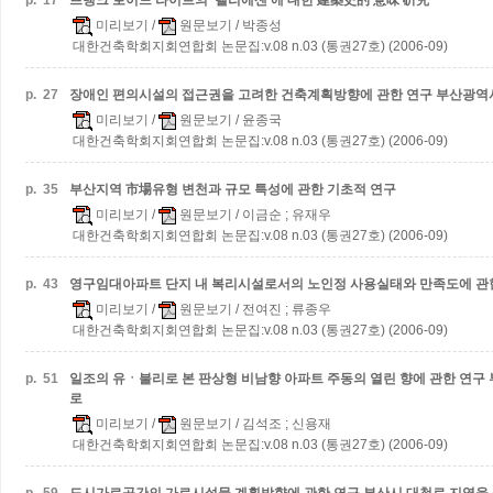
p.
17
프랭크 로이드 라이트의 '텔리에센'에 대한 建築史的 意味 硏究
미리보기
/
원문보기
/ 박종성
대한건축학회지회연합회 논문집:v.08 n.03 (통권27호) (2006-09)
p.
27
장애인 편의시설의 접근권을 고려한 건축계획방향에 관한 연구
부산광역
미리보기
/
원문보기
/ 윤종국
대한건축학회지회연합회 논문집:v.08 n.03 (통권27호) (2006-09)
p.
35
부산지역 市場유형 변천과 규모 특성에 관한 기초적 연구
미리보기
/
원문보기
/ 이금순 ; 유재우
대한건축학회지회연합회 논문집:v.08 n.03 (통권27호) (2006-09)
p.
43
영구임대아파트 단지 내 복리시설로서의 노인정 사용실태와 만족도에 관
미리보기
/
원문보기
/ 전여진 ; 류종우
대한건축학회지회연합회 논문집:v.08 n.03 (통권27호) (2006-09)
p.
51
일조의 유ㆍ불리로 본 판상형 비남향 아파트 주동의 열린 향에 관한 연구
로
미리보기
/
원문보기
/ 김석조 ; 신용재
대한건축학회지회연합회 논문집:v.08 n.03 (통권27호) (2006-09)