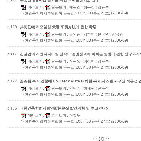
p.
101
부동산개발사업 평가를 위한 의사결정기준 연구
미리보기
/
원문보기
/ 배동걸 ; 황욱선 ; 김용수
대한건축학회지회연합회 논문집:v.08 n.03 (통권27호) (2006-09)
p.
109
共同住宅 리모델링 最適 平價方法에 관한 考察
미리보기
/
원문보기
/ 유인근 ; 김천학 ; 윤여완 ; 양극영
대한건축학회지회연합회 논문집:v.08 n.03 (통권27호) (2006-09)
p.
117
건설업의 리엔지니어링 전략이 경영성과에 미치는 영향에 관한 연구
A사
미리보기
/
원문보기
/ 장동요 ; 이상범 ; 김용수
대한건축학회지회연합회 논문집:v.08 n.03 (통권27호) (2006-09)
p.
127
골조형 주거 건물에서의 Deck Plate 대체형 목제 시스템 거푸집 적용성 
미리보기
/
원문보기
/ 임남기 ; 허재원 ; 신운식
대한건축학회지회연합회 논문집:v.08 n.03 (통권27호) (2006-09)
p.
135
대한건축학회지회연합논문집 발간계획 및 투고안내외
미리보기
/
원문보기
/ 편집부
대한건축학회지회연합회 논문집:v.08 n.03 (통권27호) (2006-09)
<<
[1]
>>