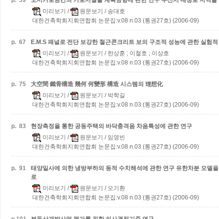
p.
59
도시가로공간의 가로시설물 계획방향에 관한 연구
부산시 대청로 지역을
미리보기
/
원문보기
/ 송대호
대한건축학회지회연합회 논문집:v.08 n.03 (통권27호) (2006-09)
p.
67
E.M.S 패널로 전단 보강한 철근콘크리트 보의 구조적 성능에 관한 실험적
미리보기
/
원문보기
/ 한상훈 ; 이철호 ; 이상호
대한건축학회지회연합회 논문집:v.08 n.03 (통권27호) (2006-09)
p.
75
大空間 鐵骨構造 幾何 何變形 構造 시스템의 理想化
미리보기
/
원문보기
/ 박학길
대한건축학회지회연합회 논문집:v.08 n.03 (통권27호) (2006-09)
p.
83
현장측정을 통한 공동주택의 바닥충격음 차음특성에 관한 연구
미리보기
/
원문보기
/ 임영빈
대한건축학회지회연합회 논문집:v.08 n.03 (통권27호) (2006-09)
p.
91
태양일사에 의한 냉방부하의 동적 수치해석에 관한 연구
유한차분 모델을
로
미리보기
/
원문보기
/ 오기환
대한건축학회지회연합회 논문집:v.08 n.03 (통권27호) (2006-09)