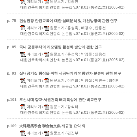
미리보기
/
원문보기
/ 김종민
대한건축학회지회연합회 논문집:v.07 n.01 (통권21호) (2005-02)
p.
75
건설현장 안전교육에 대한 실태분석 및 개선방향에 관한 연구
미리보기
/
원문보기
/ 홍성욱 ; 배경수 ; 안용선
대한건축학회지회연합회 논문집:v.07 n.01 (통권21호) (2005-02)
p.
85
국내 공동주택의 리모델링 활성화 방안에 관한 연구
미리보기
/
원문보기
/ 홍성욱 ; 박영준 ; 안용선
대한건축학회지회연합회 논문집:v.07 n.01 (통권21호) (2005-02)
p.
93
실내공기질 향상을 위한 시공단계의 영향인자 분류에 관한 연구
미리보기
/
원문보기
/ 이경희 ; 박창섭 ; 박민용 ; 최정민
대한건축학회지회연합회 논문집:v.07 n.01 (통권21호) (2005-02)
p.
101
조선시대 향교·서원건축 배치특성에 관한 비교연구
미리보기
/
원문보기
/ 장석하
대한건축학회지회연합회 논문집:v.07 n.01 (통권21호) (2005-02)
p.
109
大韓建築學會 聯合論文集 제규정 요약 외
미리보기
/
원문보기
/ 편집부