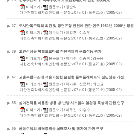
p.
19
初等學校와 中·高等學校의 外裝色彩嗜好에 관한 比較硏究
미리보기
/
원문보기
/ 장순익
대한건축학회지회연합회 논문집:v.07 n.01 (통권21호) (2005-02)
p.
27
도시단독주택의 외관 및 평면유형 변천에 관한 연구
1981년-2000년 
미리보기
/
원문보기
/ 이강훈 ; 이승우
대한건축학회지회연합회 논문집:v.07 n.01 (통권21호) (2005-02)
p.
39
고인성섬유 복합모르타르 전단벽체의 구조성능 평가
미리보기
/
원문보기
/ 하기주 ; 신종학 ; 김운용
대한건축학회지회연합회 논문집:v.07 n.01 (통권21호) (2005-02)
p.
47
고층복합구조에 적용가능한 슬림형 플랙플레이트의 전단성능 개선
미리보기
/
원문보기
/ 하기주 ; 신종학 ; 최민권
대한건축학회지회연합회 논문집:v.07 n.01 (통권21호) (2005-02)
p.
55
심야전력을 이용한 병용 냉·난방 시스템의 열환경 특성에 관한 연구
미리보기
/
원문보기
/ 이무진 ; 이승수
대한건축학회지회연합회 논문집:v.07 n.01 (통권21호) (2005-02)
p.
65
공동주택의 바닥충격음 실태조사 및 평가에 관한 연구