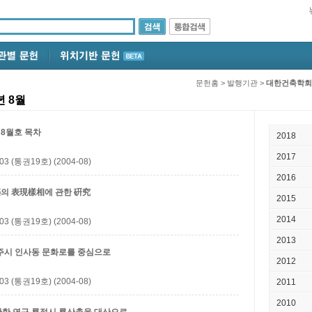
문헌홈
>
발행기관
>
대한건축학회
 8월
8월호 목차
2018
2017
(통권19호) (2004-08)
2016
築의 表現樣相에 관한 硏究
2015
2014
(통권19호) (2004-08)
2013
주시 인사동 문화로를 중심으로
2012
(통권19호) (2004-08)
2011
2010