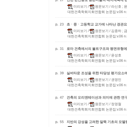
p.
17
연변 한인동포 농촌마을의 배치계획에 
미리보기
/
원문보기
/ 라신호 ;
대한건축학회지회연합회 논문집:v.06 n.03 
p.
23
초ㆍ중ㆍ고등학교 교가에 나타난 경관요
미리보기
/
원문보기
/ 김종하 ;
대한건축학회지회연합회 논문집:v.06 n.03 
p.
31
로마 건축에서의 볼트구조와 평면유형에
미리보기
/
원문보기
/ 윤성호
대한건축학회지회연합회 논문집:v.06 n.03 
p.
39
실버타운 조성을 위한 타당성 평가요소에
미리보기
/
원문보기
/ 권영민
대한건축학회지회연합회 논문집:v.06 n.03 
p.
47
건축의 오리엔테이션과 의미에 관한 연
미리보기
/
원문보기
/ 정영철
대한건축학회지회연합회 논문집:v.06 n.03 
p.
55
지반의 강성을 고려한 말뚝 기초의 모델