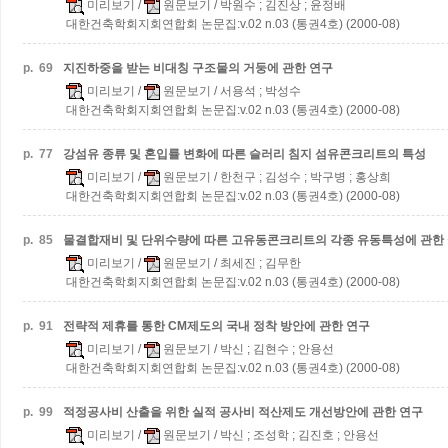
미리보기
/
원문보기
/ 박원수 ; 김진상 ; 윤정배
대한건축학회지회연합회 논문집:v.02 n.03 (통권4호) (2000-08)
p.
69
지진하중을 받는 비대칭 구조물의 거둥에 관한 연구
미리보기
/
원문보기
/ 서용석 ; 박성수
대한건축학회지회연합회 논문집:v.02 n.03 (통권4호) (2000-08)
p.
77
강섬유 종류 및 혼입률 변화에 따른 슬러리 침지 섬유콘크리트의 특성
미리보기
/
원문보기
/ 한천구 ; 김성수 ; 박구병 ; 홍상희
대한건축학회지회연합회 논문집:v.02 n.03 (통권4호) (2000-08)
p.
85
물결합재비 및 단위수량에 따른 고유동콘크리트의 각종 유동특성에 관한
미리보기
/
원문보기
/ 최세진 ; 김무한
대한건축학회지회연합회 논문집:v.02 n.03 (통권4호) (2000-08)
p.
91
전략적 제휴를 통한 CM제도의 국내 정착 방안에 관한 연구
미리보기
/
원문보기
/ 박신 ; 김현수 ; 안용선
대한건축학회지회연합회 논문집:v.02 n.03 (통권4호) (2000-08)
p.
99
적정공사비 산출을 위한 실적 공사비 적산제도 개선방안에 관한 연구
미리보기
/
원문보기
/ 박신 ; 조성학 ; 김진호 ; 안용선