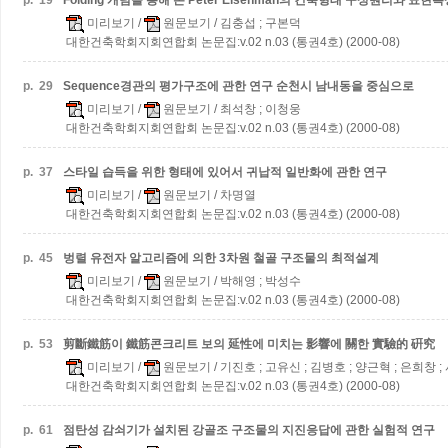
p.
19
Folding 개념을 통해 본 Peter Eisenman의 건축형태 구성원리와 표현
미리보기
/
원문보기
/ 김충섭 ; 구본덕
대한건축학회지회연합회 논문집:v.02 n.03 (통권4호) (2000-08)
p.
29
Sequence경관의 평가구조에 관한 연구
순천시 남내동을 중심으로
미리보기
/
원문보기
/ 최석창 ; 이청웅
대한건축학회지회연합회 논문집:v.02 n.03 (통권4호) (2000-08)
p.
37
스타일 습득을 위한 형태에 있어서 귀납적 일반화에 관한 연구
미리보기
/
원문보기
/ 차명열
대한건축학회지회연합회 논문집:v.02 n.03 (통권4호) (2000-08)
p.
45
벙렬 유전자 알고리즘에 의한 3차원 철골 구조물의 최적설계
미리보기
/
원문보기
/ 박해영 ; 박성수
대한건축학회지회연합회 논문집:v.02 n.03 (통권4호) (2000-08)
p.
53
剪斷鐵筋이 鐵筋콘크리트 보의 延性에 미치는 影響에 關한 實驗的 硏究
미리보기
/
원문보기
/ 기진호 ; 고유신 ; 김병호 ; 양근혁 ; 은희창 
대한건축학회지회연합회 논문집:v.02 n.03 (통권4호) (2000-08)
p.
61
점탄성 감쇠기가 설치된 강골조 구조물의 지진응답에 관한 실험적 연구