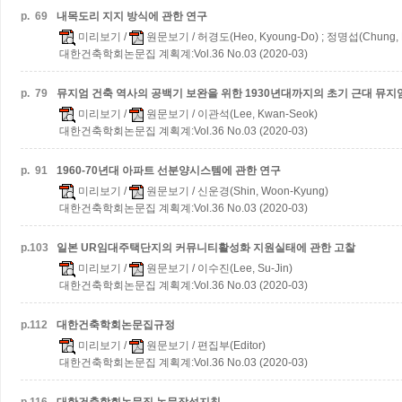
p.
69
내목도리 지지 방식에 관한 연구
미리보기
/
원문보기
/ 허경도(Heo, Kyoung-Do) ; 정명섭(Chung, 
대한건축학회논문집 계획계:Vol.36 No.03 (2020-03)
p.
79
뮤지엄 건축 역사의 공백기 보완을 위한 1930년대까지의 초기 근대 뮤지
미리보기
/
원문보기
/ 이관석(Lee, Kwan-Seok)
대한건축학회논문집 계획계:Vol.36 No.03 (2020-03)
p.
91
1960-70년대 아파트 선분양시스템에 관한 연구
미리보기
/
원문보기
/ 신운경(Shin, Woon-Kyung)
대한건축학회논문집 계획계:Vol.36 No.03 (2020-03)
p.
103
일본 UR임대주택단지의 커뮤니티활성화 지원실태에 관한 고찰
미리보기
/
원문보기
/ 이수진(Lee, Su-Jin)
대한건축학회논문집 계획계:Vol.36 No.03 (2020-03)
p.
112
대한건축학회논문집규정
미리보기
/
원문보기
/ 편집부(Editor)
대한건축학회논문집 계획계:Vol.36 No.03 (2020-03)