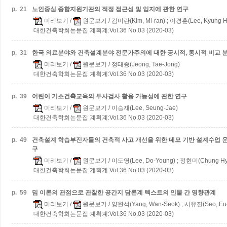
p.
21
노인중심 종합지원기관의 적정 접근성 및 입지에 관한 연구
미리보기
/
원문보기
/ 김미란(Kim, Mi-ran) ; 이경훈(Lee, Kyung 
대한건축학회논문집 계획계:Vol.36 No.03 (2020-03)
p.
31
한국 의료분야와 건축설계분야 전문가주의에 대한 공시적, 통시적 비교 
미리보기
/
원문보기
/ 정태종(Jeong, Tae-Jong)
대한건축학회논문집 계획계:Vol.36 No.03 (2020-03)
p.
39
어린이 기초건축교육의 투사검사 활용 가능성에 관한 연구
미리보기
/
원문보기
/ 이승재(Lee, Seung-Jae)
대한건축학회논문집 계획계:Vol.36 No.03 (2020-03)
p.
49
건축설계 학습부진자들의 건축적 사고 개선을 위한 데모 기반 설계수업 운
구
미리보기
/
원문보기
/ 이도영(Lee, Do-Young) ; 정현미(Chung Hy
대한건축학회논문집 계획계:Vol.36 No.03 (2020-03)
p.
59
밈 이론의 관점으로 관찰한 공간지 담론계 텍스트의 인물 간 영향관계
미리보기
/
원문보기
/ 양완석(Yang, Wan-Seok) ; 서유진(Seo, Eu
대한건축학회논문집 계획계:Vol.36 No.03 (2020-03)