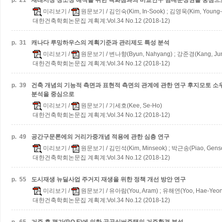
p.
21
재래시장 장소성 해석을 위한 백화점과의 비교연구
남대문상권을 중심으
미리보기
/
원문보기
/ 김인숙(Kim, In-Sook) ; 김영욱(Kim, Young
대한건축학회논문집 계획계:Vol.34 No.12 (2018-12)
p.
31
캐나다 루밍하우스의 계획기준과 관리제도 특성 분석
미리보기
/
원문보기
/ 변나향(Byun, Nahyang) ; 강준경(Kang, Ju
대한건축학회논문집 계획계:Vol.34 No.12 (2018-12)
p.
39
건축 개념의 기능적 측면과 표현적 측면의 관계에 관한 연구
후지모토 소우의
분석을 중심으로
미리보기
/
원문보기
/ 기세호(Kee, Se-Ho)
대한건축학회논문집 계획계:Vol.34 No.12 (2018-12)
p.
49
공간구문론에의 거리가중개념 적용에 관한 심층 연구
미리보기
/
원문보기
/ 김민석(Kim, Minseok) ; 박근송(Piao, Gens
대한건축학회논문집 계획계:Vol.34 No.12 (2018-12)
p.
55
도시재생 뉴딜사업 주거지 재생을 위한 정책 개선 방안 연구
미리보기
/
원문보기
/ 유아람(You, Aram) ; 유해연(Yoo, Hae-Yeon
대한건축학회논문집 계획계:Vol.34 No.12 (2018-12)