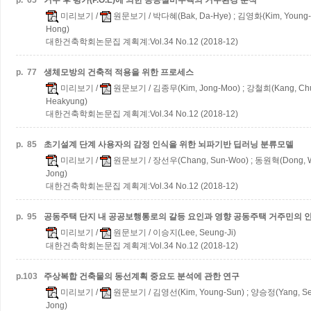
p.
65
거주 후 평가(P.O.E)에 의한 공공실버주택의 거주환경 분석
미리보기
/
원문보기
/ 박다혜(Bak, Da-Hye) ; 김영화(Kim, Young-
Hong)
대한건축학회논문집 계획계:Vol.34 No.12 (2018-12)
p.
77
생체모방의 건축적 적용을 위한 프로세스
미리보기
/
원문보기
/ 김종무(Kim, Jong-Moo) ; 강철희(Kang, Ch
Heakyung)
대한건축학회논문집 계획계:Vol.34 No.12 (2018-12)
p.
85
초기설계 단계 사용자의 감정 인식을 위한 뇌파기반 딥러닝 분류모델
미리보기
/
원문보기
/ 장선우(Chang, Sun-Woo) ; 동원혁(Dong, W
Jong)
대한건축학회논문집 계획계:Vol.34 No.12 (2018-12)
p.
95
공동주택 단지 내 공공보행통로의 갈등 요인과 영향
공동주택 거주민의 
미리보기
/
원문보기
/ 이승지(Lee, Seung-Ji)
대한건축학회논문집 계획계:Vol.34 No.12 (2018-12)
p.
103
주상복합 건축물의 동선계획 중요도 분석에 관한 연구
미리보기
/
원문보기
/ 김영선(Kim, Young-Sun) ; 양승정(Yang, Se
Jong)