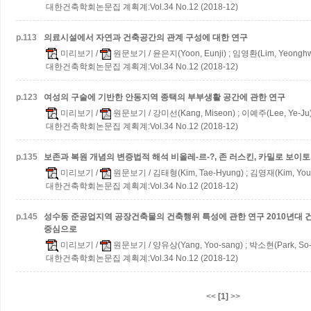
대한건축학회논문집 계획계:Vol.34 No.12 (2018-12)
p.
113
의료시설에서 자연과 건축공간의 관계 구성에 대한 연구
미리보기
/
원문보기
/ 윤은지(Yoon, Eunji) ; 임영환(Lim, Yeongh
대한건축학회논문집 계획계:Vol.34 No.12 (2018-12)
p.
123
여성의 구술에 기반한 안동지역 종택의 부부생활 공간에 관한 연구
미리보기
/
원문보기
/ 강미선(Kang, Miseon) ; 이예주(Lee, Ye-Ju
대한건축학회논문집 계획계:Vol.34 No.12 (2018-12)
p.
135
보존과 복원 개념의 변증법적 해석
비올레-르-?, 존 러스킨, 카밀로 보이
미리보기
/
원문보기
/ 김태형(Kim, Tae-Hyung) ; 김영재(Kim, You
대한건축학회논문집 계획계:Vol.34 No.12 (2018-12)
p.
145
성수동 준공업지역 공장건축물의 건축행위 특성에 관한 연구
2010년대
중심으로
미리보기
/
원문보기
/ 양유상(Yang, Yoo-sang) ; 박소현(Park, So
대한건축학회논문집 계획계:Vol.34 No.12 (2018-12)
<<
[1]
>>