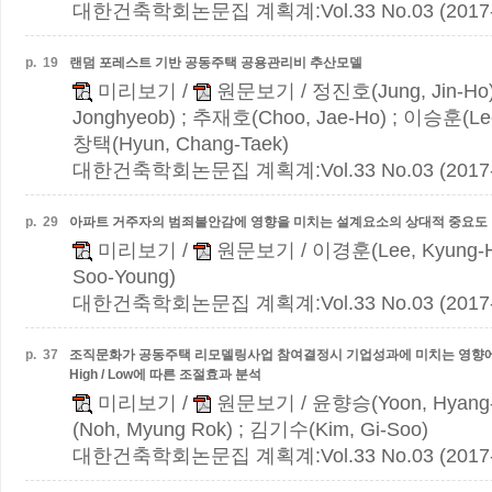
대한건축학회논문집 계획계:Vol.33 No.03 (2017-
p.
19
랜덤 포레스트 기반 공동주택 공용관리비 추산모델
미리보기
/
원문보기
/ 정진호(Jung, Jin-Ho
Jonghyeob) ; 추재호(Choo, Jae-Ho) ; 이승훈(Lee
창택(Hyun, Chang-Taek)
대한건축학회논문집 계획계:Vol.33 No.03 (2017-
p.
29
아파트 거주자의 범죄불안감에 영향을 미치는 설계요소의 상대적 중요도
미리보기
/
원문보기
/ 이경훈(Lee, Kyung-
Soo-Young)
대한건축학회논문집 계획계:Vol.33 No.03 (2017-
p.
37
조직문화가 공동주택 리모델링사업 참여결정시 기업성과에 미치는 영향에
High / Low에 따른 조절효과 분석
미리보기
/
원문보기
/ 윤향승(Yoon, Hyang
(Noh, Myung Rok) ; 김기수(Kim, Gi-Soo)
대한건축학회논문집 계획계:Vol.33 No.03 (2017-