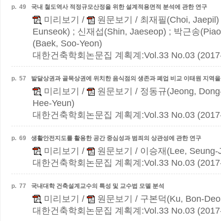
p.
49
국내 철도역사 적정규모산정을 위한 설계적용면적 분석에 관한 연구
미리보기
/
원문보기
/ 최재필(Choi, Jaepil
Eunseok) ; 신재섭(Shin, Jaeseop) ; 박근송(Pia
(Baek, Soo-Yeon)
대한건축학회논문집 계획계:Vol.33 No.03 (2017-
p.
57
발달상권과 골목상권에 위치한 음식점의 생존과 폐업 비교
이태원 지역을
미리보기
/
원문보기
/ 정동규(Jeong, Dong
Hee-Yeun)
대한건축학회논문집 계획계:Vol.33 No.03 (2017-
p.
69
생활안전지도를 활용한 공간 중심성과 범죄의 상관성에 관한 연구
미리보기
/
원문보기
/ 이승재(Lee, Seung-J
대한건축학회논문집 계획계:Vol.33 No.03 (2017-
p.
77
국내대학 건축설계교수의 특성 및 교수법 모델 분석
미리보기
/
원문보기
/ 구본덕(Ku, Bon-Deo
대한건축학회논문집 계획계:Vol.33 No.03 (2017-