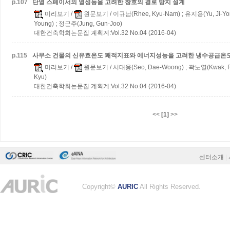
p.
107
단열 스페이서의 열성능을 고려한 창호의 결로 방지 설계
미리보기
/
원문보기
/ 이규남(Rhee, Kyu-Nam) ; 유지용(Yu, Ji-Yo
Young) ; 정근주(Jung, Gun-Joo)
대한건축학회논문집 계획계:Vol.32 No.04 (2016-04)
p.
115
사무소 건물의 신유효온도 쾌적지표와 에너지성능을 고려한 냉수공급온
미리보기
/
원문보기
/ 서대웅(Seo, Dae-Woong) ; 곽노열(Kwak, Ro
Kyu)
대한건축학회논문집 계획계:Vol.32 No.04 (2016-04)
<<
[1]
>>
센터소개
|
Copyright©
AURIC
All Rights Reserved.