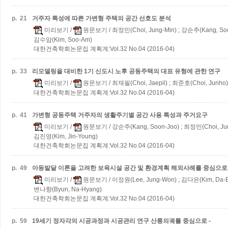
p.
21
거주자 특성에 따른 가변형 주택의 공간 선호도 분석
미리보기
/
원문보기
/ 최정민(Choi, Jung-Min) ; 강순주(Kang, Soo
김수암(Kim, Soo-Am)
대한건축학회논문집 계획계:Vol.32 No.04 (2016-04)
p.
33
리모델링을 대비한 1기 신도시 노후 공동주택의 대표 유형에 관한 연구
미리보기
/
원문보기
/ 최재필(Choi, Jaepil) ; 최준호(Choi, Junho
대한건축학회논문집 계획계:Vol.32 No.04 (2016-04)
p.
41
가변형 공동주택 거주자의 생활주기별 공간 사용 특성과 주거요구
미리보기
/
원문보기
/ 강순주(Kang, Soon-Joo) ; 최정민(Choi, Jun
김진영(Kim, Jin-Young)
대한건축학회논문집 계획계:Vol.32 No.04 (2016-04)
p.
49
아동발달 이론을 고려한 보육시설 공간 및 환경계획
해외사례를 중심으로
미리보기
/
원문보기
/ 이정원(Lee, Jung-Won) ; 김다은(Kim, Da-Eu
변나향(Byun, Na-Hyang)
대한건축학회논문집 계획계:Vol.32 No.04 (2016-04)
p.
59
19세기 정자각의 시공과정과 시공관리 연구
산릉의궤를 중심으로 -