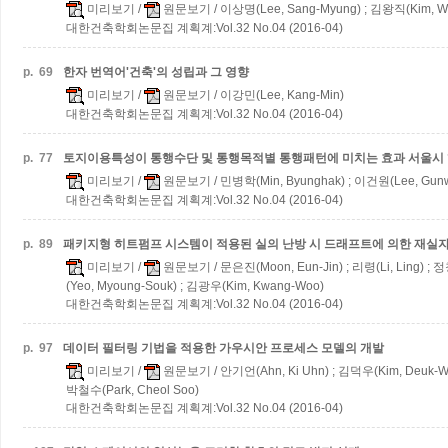
미리보기
/
원문보기
/ 이상명(Lee, Sang-Myung) ; 김왕직(Kim, Wa
대한건축학회논문집 계획계:Vol.32 No.04 (2016-04)
p.
69
한자 번역어'건축'의 성립과 그 영향
미리보기
/
원문보기
/ 이강민(Lee, Kang-Min)
대한건축학회논문집 계획계:Vol.32 No.04 (2016-04)
p.
77
토지이용특성이 통행수단 및 통행목적별 통행패턴에 미치는 효과
서울시 
미리보기
/
원문보기
/ 민병학(Min, Byunghak) ; 이건원(Lee, Gunw
대한건축학회논문집 계획계:Vol.32 No.04 (2016-04)
p.
89
패키지형 히트펌프 시스템이 적용된 실의 난방 시 드래프트에 의한 재실자
미리보기
/
원문보기
/ 문은진(Moon, Eun-Jin) ; 리령(Li, Ling) ;
(Yeo, Myoung-Souk) ; 김광우(Kim, Kwang-Woo)
대한건축학회논문집 계획계:Vol.32 No.04 (2016-04)
p.
97
데이터 필터링 기법을 적용한 가우시안 프로세스 모델의 개발
미리보기
/
원문보기
/ 안기언(Ahn, Ki Uhn) ; 김덕우(Kim, Deuk-Wo
박철수(Park, Cheol Soo)
대한건축학회논문집 계획계:Vol.32 No.04 (2016-04)