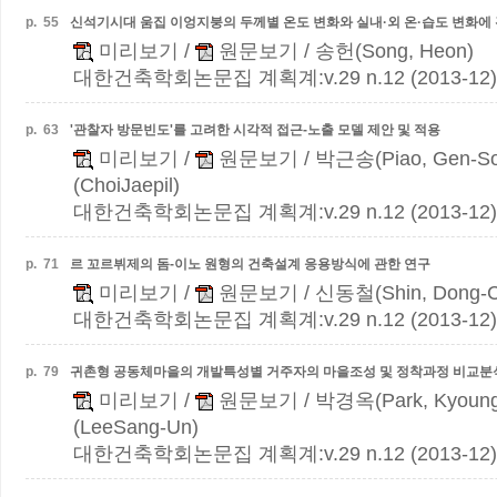
p.
55
신석기시대 움집 이엉지붕의 두께별 온도 변화와 실내·외 온·습도 변화에
미리보기
/
원문보기
/ 송헌(Song, Heon)
대한건축학회논문집 계획계:v.29 n.12 (2013-12)
p.
63
'관찰자 방문빈도'를 고려한 시각적 접근-노출 모델 제안 및 적용
미리보기
/
원문보기
/ 박근송(Piao, Gen-S
(ChoiJaepil)
대한건축학회논문집 계획계:v.29 n.12 (2013-12)
p.
71
르 꼬르뷔제의 돔-이노 원형의 건축설계 응용방식에 관한 연구
미리보기
/
원문보기
/ 신동철(Shin, Dong-C
대한건축학회논문집 계획계:v.29 n.12 (2013-12)
p.
79
귀촌형 공동체마을의 개발특성별 거주자의 마을조성 및 정착과정 비교분
미리보기
/
원문보기
/ 박경옥(Park, Kyoun
(LeeSang-Un)
대한건축학회논문집 계획계:v.29 n.12 (2013-12)