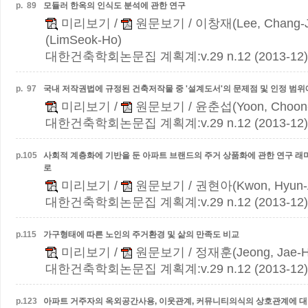
p.
89
모듈러 한옥의 인식도 분석에 관한 연구
미리보기
/
원문보기
/ 이창재(Lee, Chang-
(LimSeok-Ho)
대한건축학회논문집 계획계:v.29 n.12 (2013-12)
p.
97
국내 저작권법에 규정된 건축저작물 중 '설계도서'의 문제점 및 인정 범위
미리보기
/
원문보기
/ 윤춘섭(Yoon, Choon
대한건축학회논문집 계획계:v.29 n.12 (2013-12)
p.
105
사회적 계층화에 기반을 둔 아파트 브랜드의 주거 상품화에 관한 연구
래미
로
미리보기
/
원문보기
/ 권현아(Kwon, Hyun-A
대한건축학회논문집 계획계:v.29 n.12 (2013-12)
p.
115
가구형태에 따른 노인의 주거환경 및 삶의 만족도 비교
미리보기
/
원문보기
/ 정재훈(Jeong, Jae-H
대한건축학회논문집 계획계:v.29 n.12 (2013-12)
p.
123
아파트 거주자의 옥외공간사용, 이웃관계, 커뮤니티의식의 상호관계에 대