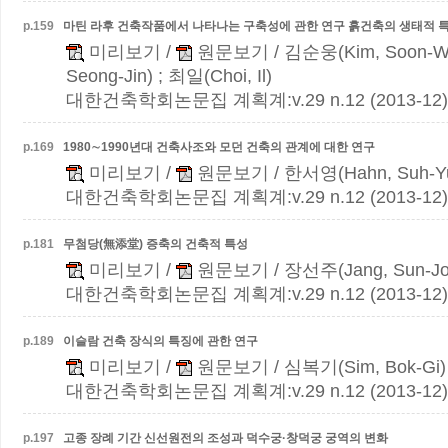
p.
159
마틴 라후 건축작품에서 나타나는 구축성에 관한 연구
흙건축의 생태적 
미리보기
/
원문보기
/ 김순웅(Kim, Soon-W
Seong-Jin) ; 최일(Choi, Il)
대한건축학회논문집 계획계:v.29 n.12 (2013-12)
p.
169
1980∼1990년대 건축사조와 모던 건축의 관계에 대한 연구
미리보기
/
원문보기
/ 한서영(Hahn, Suh-Y
대한건축학회논문집 계획계:v.29 n.12 (2013-12)
p.
181
무첨당(無添堂) 증축의 건축적 특성
미리보기
/
원문보기
/ 장선주(Jang, Sun-Jo
대한건축학회논문집 계획계:v.29 n.12 (2013-12)
p.
189
이슬람 건축 장식의 특징에 관한 연구
미리보기
/
원문보기
/ 심복기(Sim, Bok-Gi)
대한건축학회논문집 계획계:v.29 n.12 (2013-12)
p.
197
고종 장례 기간 신선원전의 조성과 덕수궁·창덕궁 궁역의 변화