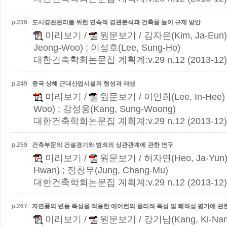
p.
239
도시경관관리를 위한 연속적 경관분석과 건축물 높이 규제 방안
미리보기
/
원문보기
/ 김자은(Kim, Ja-Eun)
Jeong-Woo) ; 이성호(Lee, Sung-Ho)
대한건축학회논문집 계획계:v.29 n.12 (2013-12)
p.
249
중국 상해 근대산업시설의 형성과 재생
미리보기
/
원문보기
/ 이인희(Lee, In-Hee)
Woo) ; 강성웅(Kang, Sung-Woong)
대한건축학회논문집 계획계:v.29 n.12 (2013-12)
p.
259
건축부문의 건설경기와 범죄의 상관관계에 관한 연구
미리보기
/
원문보기
/ 허자연(Heo, Ja-Yun)
Hwan) ; 정창무(Jung, Chang-Mu)
대한건축학회논문집 계획계:v.29 n.12 (2013-12)
p.
267
자연풍의 변동 특성을 적용한 에어컨의 물리적 특성 및 쾌적성 평가에 관
미리보기
/
원문보기
/ 강기남(Kang, Ki-Na