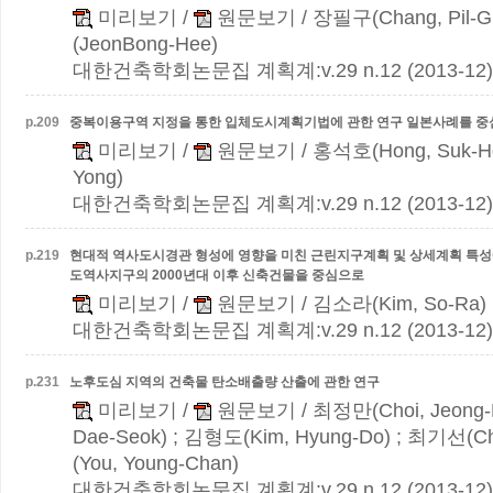
미리보기
/
원문보기
/ 장필구(Chang, Pil-
(JeonBong-Hee)
대한건축학회논문집 계획계:v.29 n.12 (2013-12)
p.
209
중복이용구역 지정을 통한 입체도시계획기법에 관한 연구
일본사례를 중
미리보기
/
원문보기
/ 홍석호(Hong, Suk-H
Yong)
대한건축학회논문집 계획계:v.29 n.12 (2013-12)
p.
219
현대적 역사도시경관 형성에 영향을 미친 근린지구계획 및 상세계획 특성
도역사지구의 2000년대 이후 신축건물을 중심으로
미리보기
/
원문보기
/ 김소라(Kim, So-Ra)
대한건축학회논문집 계획계:v.29 n.12 (2013-12)
p.
231
노후도심 지역의 건축물 탄소배출량 산출에 관한 연구
미리보기
/
원문보기
/ 최정만(Choi, Jeong
Dae-Seok) ; 김형도(Kim, Hyung-Do) ; 최기선(Ch
(You, Young-Chan)
대한건축학회논문집 계획계:v.29 n.12 (2013-12)