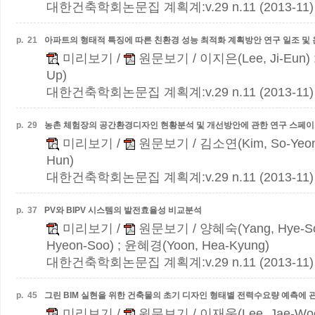
대한건축학회논문집 계획계:v.29 n.11 (2013-11)
p.
21
아파트의 형태적 특징에 따른 친환경 성능 최적화 계획방안 연구
일조 및
미리보기
/
원문보기
/ 이지은(Lee, Ji-Eun)
Up)
대한건축학회논문집 계획계:v.29 n.11 (2013-11)
p.
29
농촌 체험장의 공간환경디자인 현황분석 및 개선방안에 관한 연구
스페이
미리보기
/
원문보기
/ 김소연(Kim, So-Yeo
Hun)
대한건축학회논문집 계획계:v.29 n.11 (2013-11)
p.
37
PV와 BIPV 시스템의 발전효율성 비교분석
미리보기
/
원문보기
/ 양혜숙(Yang, Hye-So
Hyeon-Soo) ; 윤혜경(Yoon, Hea-Kyung)
대한건축학회논문집 계획계:v.29 n.11 (2013-11)
p.
45
그린 BIM 실현을 위한 건축물의 초기 디자인 형태별 전력수요량 예측에 
미리보기
/
원문보기
/ 이재욱(Lee, Jae-Wo