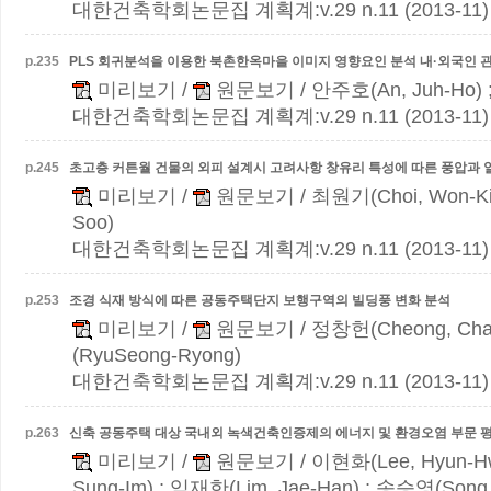
대한건축학회논문집 계획계:v.29 n.11 (2013-11)
p.
235
PLS 회귀분석을 이용한 북촌한옥마을 이미지 영향요인 분석
내·외국인 
미리보기
/
원문보기
/ 안주호(An, Juh-Ho)
대한건축학회논문집 계획계:v.29 n.11 (2013-11)
p.
245
초고층 커튼월 건물의 외피 설계시 고려사항
창유리 특성에 따른 풍압과 
미리보기
/
원문보기
/ 최원기(Choi, Won-K
Soo)
대한건축학회논문집 계획계:v.29 n.11 (2013-11)
p.
253
조경 식재 방식에 따른 공동주택단지 보행구역의 빌딩풍 변화 분석
미리보기
/
원문보기
/ 정창헌(Cheong, Cha
(RyuSeong-Ryong)
대한건축학회논문집 계획계:v.29 n.11 (2013-11)
p.
263
신축 공동주택 대상 국내외 녹색건축인증제의 에너지 및 환경오염 부문 평
미리보기
/
원문보기
/ 이현화(Lee, Hyun-H
Sung-Im) ; 임재한(Lim, Jae-Han) ; 송승영(Song,