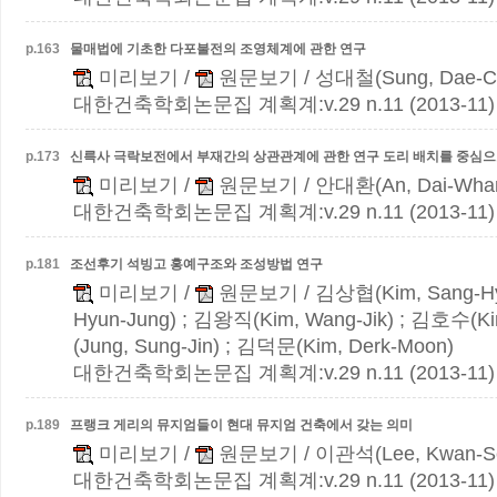
p.
163
물매법에 기초한 다포불전의 조영체계에 관한 연구
미리보기
/
원문보기
/ 성대철(Sung, Dae-C
대한건축학회논문집 계획계:v.29 n.11 (2013-11)
p.
173
신륵사 극락보전에서 부재간의 상관관계에 관한 연구
도리 배치를 중심
미리보기
/
원문보기
/ 안대환(An, Dai-Wha
대한건축학회논문집 계획계:v.29 n.11 (2013-11)
p.
181
조선후기 석빙고 홍예구조와 조성방법 연구
미리보기
/
원문보기
/ 김상협(Kim, Sang-H
Hyun-Jung) ; 김왕직(Kim, Wang-Jik) ; 김호수(K
(Jung, Sung-Jin) ; 김덕문(Kim, Derk-Moon)
대한건축학회논문집 계획계:v.29 n.11 (2013-11)
p.
189
프랭크 게리의 뮤지엄들이 현대 뮤지엄 건축에서 갖는 의미
미리보기
/
원문보기
/ 이관석(Lee, Kwan-S
대한건축학회논문집 계획계:v.29 n.11 (2013-11)