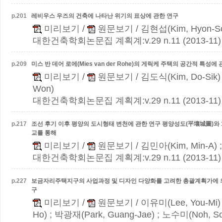
p.
201
레비우스 우즈의 건축에 나타난 위기의 표상에 관한 연구
미리보기
/
원문보기
/ 김현섭(Kim, Hyon-S
대한건축학회논문집 계획계:v.29 n.11 (2013-11)
p.
209
미스 반 데어 로에(Mies van der Rohe)의 게릭케 주택의 공간적 특성에
미리보기
/
원문보기
/ 김도식(Kim, Do-Sik
Won)
대한건축학회논문집 계획계:v.29 n.11 (2013-11)
p.
217
조선 후기 이후 평양의 도시형태 변천에 관한 연구
평양성도(平壤城圖)와 
교를 통해
미리보기
/
원문보기
/ 김민아(Kim, Min-A) 
대한건축학회논문집 계획계:v.29 n.11 (2013-11)
p.
227
보금자리주택지구의 사업과정 및 디자인 다양화를 고려한 총괄계획가에 
구
미리보기
/
원문보기
/ 이유미(Lee, You-Mi)
Ho) ; 박광재(Park, Guang-Jae) ; 노수미(Noh, So