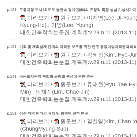
p.
121
구릉지형 도시 내 도로 불연속 경계면(面)의 유형적 특징
성남 기성시가지
미리보기
/
원문보기
/ 이지영(Lee, Ji-Youn
Kyung-Ho) ; 이영(Lee, Young)
대한건축학회논문집 계획계:v.29 n.11 (2013-11)
p.
131
기획 및 계획설계 단계의 저작권 보호를 위한 연구
응용미술저작권과의 비
미리보기
/
원문보기
/ 김혜정(Kim, Hye-Ju
대한건축학회논문집 계획계:v.29 n.11 (2013-11)
p.
141
공공도서관의 복합화 유형별 특성에 관한 연구
미리보기
/
원문보기
/ 류태현(Ryu, Tae-Hyu
Min) ; 임채진(Lim, Chae-Jin)
대한건축학회논문집 계획계:v.29 n.11 (2013-11)
p.
151
상주 지역 민가의 배치 및 평면에 관한 연구
미리보기
/
원문보기
/ 김찬영(Kim, Chan-Y
(ChungMyung-Sup)
대한건축학회논문집 계획계:v.29 n.11 (2013-11)