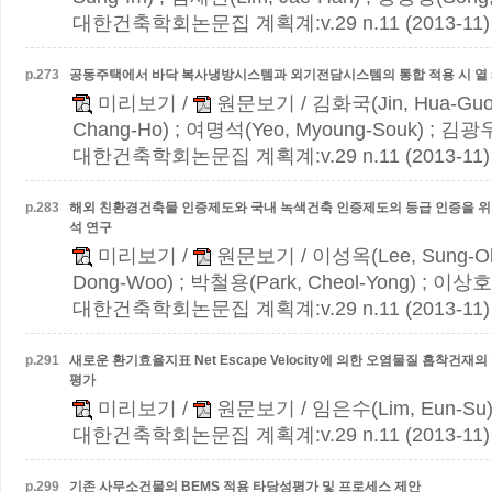
대한건축학회논문집 계획계:v.29 n.11 (2013-11)
p.
273
공동주택에서 바닥 복사냉방시스템과 외기전담시스템의 통합 적용 시 열 
미리보기
/
원문보기
/ 김화국(Jin, Hua-Guo
Chang-Ho) ; 여명석(Yeo, Myoung-Souk) ; 김광
대한건축학회논문집 계획계:v.29 n.11 (2013-11)
p.
283
해외 친환경건축물 인증제도와 국내 녹색건축 인증제도의 등급 인증을 위
석 연구
미리보기
/
원문보기
/ 이성옥(Lee, Sung-O
Dong-Woo) ; 박철용(Park, Cheol-Yong) ; 이상호(
대한건축학회논문집 계획계:v.29 n.11 (2013-11)
p.
291
새로운 환기효율지표 Net Escape Velocity에 의한 오염물질 흡착건
평가
미리보기
/
원문보기
/ 임은수(Lim, Eun-Su
대한건축학회논문집 계획계:v.29 n.11 (2013-11)
p.
299
기존 사무소건물의 BEMS 적용 타당성평가 및 프로세스 제안