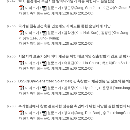
p.
247
18℃ 환경에서 축전지형 발바닥가열기 착용 피험자의 온열반응
미리보기
/
원문보기
/ 정근주(Jung, Gun-Joo) ; 오근숙(OhGeun-
대한건축학회논문집 계획계:v.28 n.06 (2012-06)
p.
255
국가별 친환경건축물 인증제도의 비교를 통한 운영체계 제안
미리보기
/
원문보기
/ 김학건(Kim, Hak-Kun) ; 김정민(Kim, Jung-M
이정형(Lee, Jung-Hyung)
대한건축학회논문집 계획계:v.28 n.06 (2012-06)
p.
265
서울지역 표준기상데이터 개선을 위한 대표적인 산출방법의 검토 및 평가
미리보기
/
원문보기
/ 유호천(Yoo, Ho-Chun) ; 박소희(ParkSo-He
대한건축학회논문집 계획계:v.28 n.06 (2012-06)
p.
275
DSSC(Dye-Sensitized Solar Cell) 건축창호의 채광성능 및 선호색
미리보기
/
원문보기
/ 김효중(Kim, Hyo-Jung) ; 윤종호(YoonJong
대한건축학회논문집 계획계:v.28 n.06 (2012-06)
p.
283
주거현장에서 창호 결로저항 성능을 확인하기 위한 다양한 실험 방법에 
미리보기
/
원문보기
/ 장덕배(Jang, Duk-Bae) ; 홍구표(HongGoo
대한건축학회논문집 계획계:v.28 n.06 (2012-06)