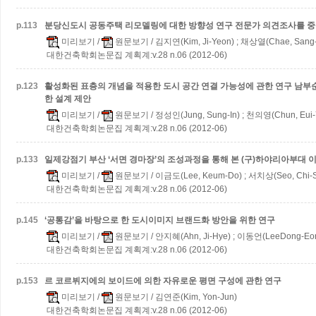
p.
113
분당신도시 공동주택 리모델링에 대한 방향성 연구
전문가 의견조사를 
미리보기
/
원문보기
/ 김지연(Kim, Ji-Yeon) ; 채상열(Chae, Sang-
대한건축학회논문집 계획계:v.28 n.06 (2012-06)
p.
123
활성화된 표층의 개념을 적용한 도시 공간 연결 가능성에 관한 연구
남부
한 설계 제안
미리보기
/
원문보기
/ 정성인(Jung, Sung-In) ; 천의영(Chun, Eui-
대한건축학회논문집 계획계:v.28 n.06 (2012-06)
p.
133
일제강점기 부산 ‘서면 경마장’의 조성과정을 통해 본 (구)하야리아부대
미리보기
/
원문보기
/ 이금도(Lee, Keum-Do) ; 서치상(Seo, Chi-S
대한건축학회논문집 계획계:v.28 n.06 (2012-06)
p.
145
‘공통감’을 바탕으로 한 도시이미지 브랜드화 방안을 위한 연구
미리보기
/
원문보기
/ 안지혜(Ahn, Ji-Hye) ; 이동언(LeeDong-Eo
대한건축학회논문집 계획계:v.28 n.06 (2012-06)
p.
153
르 코르뷔지에의 보이드에 의한 자유로운 평면 구성에 관한 연구
미리보기
/
원문보기
/ 김연준(Kim, Yon-Jun)
대한건축학회논문집 계획계:v.28 n.06 (2012-06)