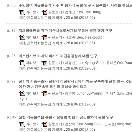
p.
65
주민참여 마을만들기 거주 후 평가에 관한 연구
서울특별시 사례를 중심
미리보기
/
원문보기
/ 김혜정(Kim, Hye-Jung)
대한건축학회논문집 계획계:v.28 n.06 (2012-06)
p.
75
지체장애인을 위한 대구시립도서관의 무장애 공간 평가 연구
미리보기
/
원문보기
/ 서희숙(Seo, Hee-Sook)
대한건축학회논문집 계획계:v.28 n.06 (2012-06)
p.
85
리스펀시브 키네틱 파사드의 친환경성에 대한 연구
미리보기
/
원문보기
/ 이경선(Lee, Kyung-Sun) ; 유다은(YooDau
대한건축학회논문집 계획계:v.28 n.06 (2012-06)
p.
97
전시의 시종구조가 관람객의 관람시간에 미치는 구속력에 관한 연구
국립
에 대한 시간구속력 요인과 특성을 중심으로
미리보기
/
원문보기
/ 정수영(Jung, Su-Young) ; 임채진(Lim, Che
Kyu)
대한건축학회논문집 계획계:v.28 n.06 (2012-06)
p.
105
실별 기능분석을 통한 리모델링 병원의 공간변화에 관한 연구
미리보기
/
원문보기
/ 김상복(Kim, Sang-Bok) ; 양내원(YangNae
대한건축학회논문집 계획계:v.28 n.06 (2012-06)