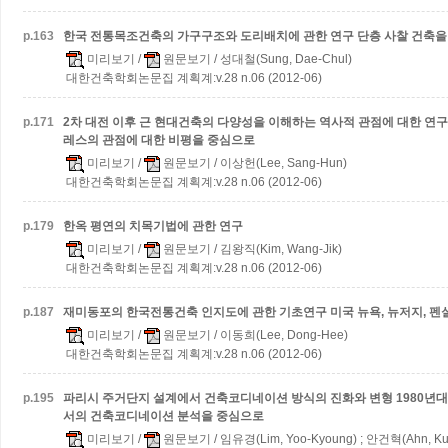
p.
163
한국 전통목조건축의 가구구조와 도리배치에 관한 연구
단층 사찰 건축을
미리보기
/
원문보기
/ 성대철(Sung, Dae-Chul)
대한건축학회논문집 계획계:v.28 n.06 (2012-06)
p.
171
2차 대전 이후 근 현대건축의 다양성을 이해하는 역사적 관점에 대한 연
레스의 관점에 대한 비평을 중심으로
미리보기
/
원문보기
/ 이상헌(Lee, Sang-Hun)
대한건축학회논문집 계획계:v.28 n.06 (2012-06)
p.
179
한옥 평연의 치목기법에 관한 연구
미리보기
/
원문보기
/ 김왕직(Kim, Wang-Jik)
대한건축학회논문집 계획계:v.28 n.06 (2012-06)
p.
187
재미동포의 한국전통건축 인지도에 관한 기초연구
미국 뉴욕, 뉴저지, 
미리보기
/
원문보기
/ 이동희(Lee, Dong-Hee)
대한건축학회논문집 계획계:v.28 n.06 (2012-06)
p.
195
파리시 주거단지 설계에서 건축코디네이션 방식의 진화와 변형
1980년
서의 건축코디네이션 분석을 중심으로
미리보기
/
원문보기
/ 임유경(Lim, Yoo-Kyoung) ; 안건혁(Ahn, Ku