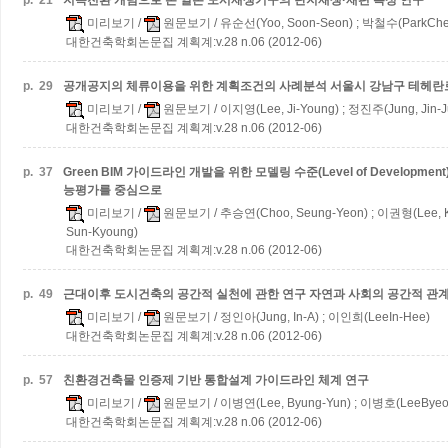
p.
21
지속전환 개념으로 본 일본 도시재생기구의 단지재생·재편 특성 연구
미리보기
/
원문보기
/ 유순선(Yoo, Soon-Seon) ; 박철수(ParkChe
대한건축학회논문집 계획계:v.28 n.06 (2012-06)
p.
29
공개공지의 체류이용을 위한 계획조건의 사례분석
서울시 강남구 테헤란
미리보기
/
원문보기
/ 이지영(Lee, Ji-Young) ; 정진주(Jung, Jin-
대한건축학회논문집 계획계:v.28 n.06 (2012-06)
p.
37
Green BIM 가이드라인 개발을 위한 모델링 수준(Level of Developme
능평가를 중심으로
미리보기
/
원문보기
/ 추승연(Choo, Seung-Yeon) ; 이권형(Lee, 
Sun-Kyoung)
대한건축학회논문집 계획계:v.28 n.06 (2012-06)
p.
49
근대이후 도시건축의 공간적 실천에 관한 연구
자연과 사회의 공간적 관
미리보기
/
원문보기
/ 정인아(Jung, In-A) ; 이인희(LeeIn-Hee)
대한건축학회논문집 계획계:v.28 n.06 (2012-06)
p.
57
친환경건축물 인증제 기반 통합설계 가이드라인 체계 연구
미리보기
/
원문보기
/ 이병연(Lee, Byung-Yun) ; 이병호(LeeByeo
대한건축학회논문집 계획계:v.28 n.06 (2012-06)