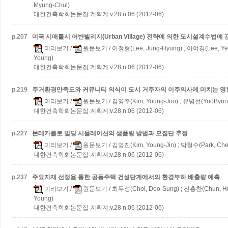
Myung-Chul)
대한건축학회논문집 계획계:v.28 n.06 (2012-06)
p.
207
미국 시애틀시 어반빌리지(Urban Village) 전략에 의한 도시설계수법에
미리보기
/
원문보기
/ 이정형(Lee, Jung-Hyung) ; 이여경(Lee, Ye
Young)
대한건축학회논문집 계획계:v.28 n.06 (2012-06)
p.
219
주거환경만족도와 커뮤니티 의식이 도시 거주자의 이주의사에 미치는 
미리보기
/
원문보기
/ 김영주(Kim, Young-Joo) ; 유병선(YooByun
대한건축학회논문집 계획계:v.28 n.06 (2012-06)
p.
227
몬테카를로 빌딩 시뮬레이션의 샘플링 방법과 모집단 추정
미리보기
/
원문보기
/ 김영진(Kim, Young-Jin) ; 박철수(Park, Che
대한건축학회논문집 계획계:v.28 n.06 (2012-06)
p.
237
주요자재 선정을 통한 공동주택 건설단계에서의 환경부하 배출량 예측
미리보기
/
원문보기
/ 최두성(Choi, Doo-Sung) ; 전흥찬(Chun, Hu
Young)
대한건축학회논문집 계획계:v.28 n.06 (2012-06)