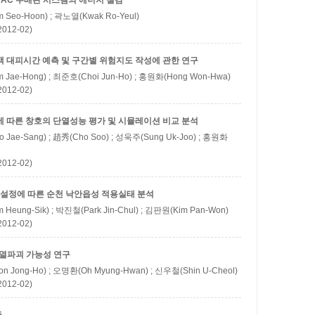
VAC 수배관 시스템의 에너지 절감
 Seo-Hoon) ; 곽노열(Kwak Ro-Yeul)
12-02)
객 대피시간 예측 및 구간별 위험지도 작성에 관한 연구
 Jae-Hong) ; 최준호(Choi Jun-Ho) ; 홍원화(Hong Won-Hwa)
12-02)
에 따른 창호의 단열성능 평가 및 시뮬레이션 비교 분석
 Jae-Sang) ; 趙秀(Cho Soo) ; 성욱주(Sung Uk-Joo) ; 홍원화
12-02)
설정에 따른 순천 낙안읍성 적용실태 분석
Heung-Sik) ; 박진철(Park Jin-Chul) ; 김판원(Kim Pan-Won)
12-02)
 열파괴 가능성 연구
n Jong-Ho) ; 오명환(Oh Myung-Hwan) ; 신우철(Shin U-Cheol)
12-02)