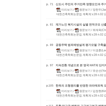
p.
71
신도시 주민의 주거만족 영향요인과 
미리보기
/
원문보기
/ 장한두(Jan
대한건축학회논문집 계획계:v.28 n.02 (20
p.
81
재가노인 복지시설의 실별 면적규모 산
미리보기
/
원문보기
/ 최재욱(Cho
대한건축학회논문집 계획계:v.28 n.02 (20
p.
89
공동주택 범죄예방설계 평가모델 구축을 
미리보기
/
원문보기
/ 이경훈(Lee
대한건축학회논문집 계획계:v.28 n.02 (20
p.
97
지속전환 개념으로 본 영국 HAT의 단지
미리보기
/
원문보기
/ 유순선(Yoo
대한건축학회논문집 계획계:v.28 n.02 (20
p.
105
한옥의 조형원리를 반영한 파라메트릭 
미리보기
/
원문보기
/ 김정현(Kim
대한건축학회논문집 계획계:v.28 n.02 (20