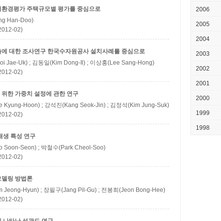
주거환경평가
주택규모별 평가를 중심으로
2006
g Han-Doo)
2005
12-02)
2004
출에 대한 조사연구
한국수자원공사 설치사례를 중심으로
2003
i Jae-Uk) ; 김동일(Kim Dong-Il) ; 이상홍(Lee Sang-Hong)
2002
12-02)
2001
위한 가중치 설정에 관한 연구
2000
 Kyung-Hoon) ; 강석진(Kang Seok-Jin) ; 김정석(Kim Jung-Suk)
1999
12-02)
1998
재생 특성 연구
 Soon-Seon) ; 박철수(Park Cheol-Soo)
12-02)
모델링 방법론
 Jeong-Hyun) ; 장필구(Jang Pil-Gu) ; 전봉희(Jeon Bong-Hee)
12-02)