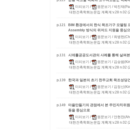
p.
113
둔황 막고굴 벽화와 고구려고분군 벽화에
미리보기
/
원문보기
/ 박진재(Par
대한건축학회논문집 계획계:v.28 n.02 (20
p.
121
BIM 환경에서의 한식 목조가구 모델링
Assembly 방식의 위저드 지원을 중심
미리보기
/
원문보기
/ 최병헌(Cho
대한건축학회논문집 계획계:v.28 n.02 (20
p.
131
시애틀공공도서관의 사례를 통해 살펴본
미리보기
/
원문보기
/ 김승범(Kim
대한건축학회논문집 계획계:v.28 n.02 (20
p.
139
한국과 일본의 초기 천주교회 목조성당
미리보기
/
원문보기
/ 김정신(Kim
대한건축학회논문집 계획계:v.28 n.02 (20
p.
149
마을만들기의 관점에서 본 주민자치위원
동을 중심으로
미리보기
/
원문보기
/ 안현찬(Ahn
대한건축학회논문집 계획계:v.28 n.02 (20