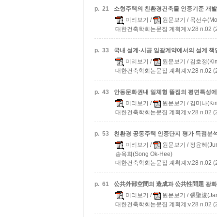
p.
21
소형주택의 친환경건축물 인증기준 개발
미리보기
/
원문보기
/ 목선수(Mok
대한건축학회논문집 계획계:v.28 n.02 (20
p.
33
국내 설계·시공 일괄계약에서의 설계 책
미리보기
/
원문보기
/ 김호정(Kim
대한건축학회논문집 계획계:v.28 n.02 (20
p.
43
안동문화권내 일체형 뜰집의 평면특성에
미리보기
/
원문보기
/ 김미나(Kim
대한건축학회논문집 계획계:v.28 n.02 (20
p.
53
친환경 공동주택 인증단지 평가 득점분석
미리보기
/
원문보기
/ 정윤혜(Jung
송옥희(Song Ok-Hee)
대한건축학회논문집 계획계:v.28 n.02 (20
p.
61
公共外部空間의 造成과 公共性問題
광화
미리보기
/
원문보기
/ 張聖浚(Jan
대한건축학회논문집 계획계:v.28 n.02 (20