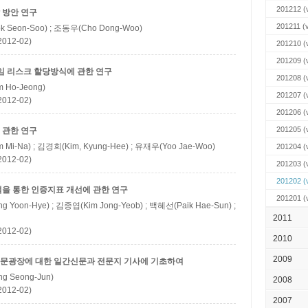
201212
(v
 방안 연구
201211
(v
 Seon-Soo) ; 조동우(Cho Dong-Woo)
12-02)
201210
(v
201209
(v
임 리스크 할당방식에 관한 연구
201208
(v
 Ho-Jeong)
201207
(v
12-02)
201206
(v
201205
(v
 관한 연구
 Mi-Na) ; 김경희(Kim, Kyung-Hee) ; 유재우(Yoo Jae-Woo)
201204
(v
12-02)
201203
(v
201202
(v
을 통한 인증지표 개선에 관한 연구
201201
(v
 Yoon-Hye) ; 김종엽(Kim Jong-Yeob) ; 백혜선(Paik Hae-Sun) ;
2011
12-02)
2010
2009
문광장에 대한 일간신문과 전문지 기사에 기초하여
g Seong-Jun)
2008
12-02)
2007