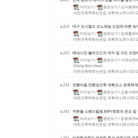
p.
207
변속 펌프의 에너지 효율 제어를 통한 H
미리보기
/
원문보기
/ 김서훈(Kim
대한건축학회논문집 계획계:v.28 n.02 (20
p.
215
대구 도시철도 모노레일 도입에 따른 승
미리보기
/
원문보기
/ 김재홍(Kim
대한건축학회논문집 계획계:v.28 n.02 (20
p.
223
베네시안 블라인드의 위치 및 각도 조정
미리보기
/
원문보기
/ 서재상(Seo
(Hong Won-Hwa)
대한건축학회논문집 계획계:v.28 n.02 (20
p.
231
전통마을 친환경건축 계획요소 분류체계
미리보기
/
원문보기
/ 김흥식(Kim 
대한건축학회논문집 계획계:v.28 n.02 (20
p.
241
커튼월 스팬드럴용 BIPV창호의 온도 및
미리보기
/
원문보기
/ 윤종호(Yoo
대한건축학회논문집 계획계:v.28 n.02 (20