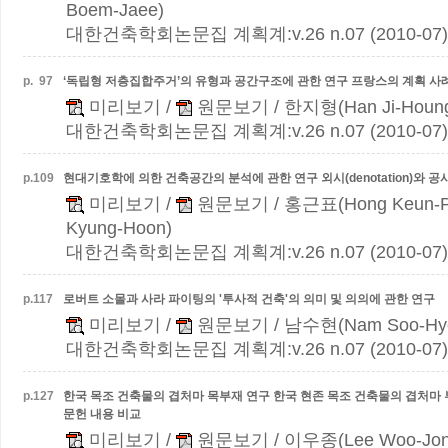
Boem-Jaee)
대한건축학회논문집 계획계:v.26 n.07 (2010-07)
p.
97
‘독립형 저층집합주거’의 유형과 공간구조에 관한 연구
프랑스의 계획 사
미리보기
/
원문보기
/ 한지형(Han Ji-Houn
대한건축학회논문집 계획계:v.26 n.07 (2010-07)
p.
109
현대기호학에 의한 건축공간의 분석에 관한 연구
외시(denotation)와 공
미리보기
/
원문보기
/ 홍근표(Hong Keun-P
Kyung-Hoon)
대한건축학회논문집 계획계:v.26 n.07 (2010-07)
p.
117
로버트 소몰과 사라 파이팅의 '투사적 건축'의 의미 및 의의에 관한 연구
미리보기
/
원문보기
/ 남수현(Nam Soo-Hy
대한건축학회논문집 계획계:v.26 n.07 (2010-07)
p.
127
한국 목조 건축물의 겹처마 목부재 연구
한국 현존 목조 건축물의 겹처마 
문헌 내용 비교
미리보기
/
원문보기
/ 이우종(Lee Woo-Jon