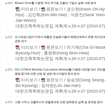
p.
303
Blower Door를 이용한 국내 주거용 건물의 기밀도 실측 사례 분석
미리보기
/
원문보기
/ 권오현(Kwon Oh-Hyun
Hyo) ; 김민휘(Kim Min-Hwi) ; 석윤진(Seok Yoon
Jae-Weon)
대한건축학회논문집 계획계:v.26 n.07 (2010-07)
p.
311
도시재생사업지구에서 배출된 건설폐기물의 해체단계에서 최종 처리단계까
관한 연구
미리보기
/
원문보기
/ 차기욱(Cha Gi-Woo
Byeung-Hun) ; 홍원화(Hong Won-Hwa)
대한건축학회논문집 계획계:v.26 n.07 (2010-07)
p.
321
ISO 13790의 Monthly Calculation Method를 이용한 내단열 대비
용량 증가에 의한 난방 및 냉방 에너지절약 효과 분석
미리보기
/
원문보기
/ 송승영(Song Seung-
Bo-Kyoung) ; 임재한(Lim Jae-Han)
대한건축학회논문집 계획계:v.26 n.07 (2010-07)
p.
333
고층 사무소 건물에서의 연돌효과로 인한 압력분포 실측 및 문제점 분석