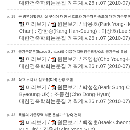
대한건축학회논문집 계획계:v.26 n.07 (2010-07)
p.
19
군 병영생활관의 실 구성에 대한 선호도와 거주자 만족도에 대한 거주후 
미리보기
/
원문보기
/ 박용호(Park Yong-Ho
Chan) ; 강한승(Kang Han-Seung) ; 이상호(Lee 
대한건축학회논문집 계획계:v.26 n.07 (2010-07)
p.
27
공간구문론(Space Syntax)을 이용한 치매전문요양소의 공간구성 특성
미리보기
/
원문보기
/ 조영행(Cho Young-H
대한건축학회논문집 계획계:v.26 n.07 (2010-07)
p.
35
학교 부지 내 일조율(D/H) 산정 모델
미리보기
/
원문보기
/ 박성철(Park Sung-C
Byeoung-Uk) ; 조동현(Cho Dong-Hyun)
대한건축학회논문집 계획계:v.26 n.07 (2010-07)
p.
43
독일의 기존주택 부문 온실가스감축 전략
미리보기
/
원문보기
/ 백정훈(Baek Cheong
Kug-Jin) ; 김용선(Kim Yong-Sun)