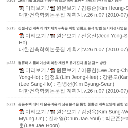
p.
203
19세기말 프랑스 인상주의 회화 속에 표현된 파리의 근대적 도시경관
미리보기
/
원문보기
/ 김흥순(Kim Heung-S
대한건축학회논문집 계획계:v.26 n.07 (2010-07)
p.
215
건설사업 계획의 가치체계구축을 위한 영향도 분석 방법
도시재생사업을
미리보기
/
원문보기
/ 전용선(Jeon Yong-S
Ho)
대한건축학회논문집 계획계:v.26 n.07 (2010-07)
p.
223
컴퓨터 시뮬레이션에 의한 개인호 유개진지 음압 감소 방안
미리보기
/
원문보기
/ 이종찬(Lee Jong-Ch
Yong-Ho) ; 임정희(Lim Jeong-Hee) ; 강윤도(Ka
(Lee Sang-Ho) ; 김병선(Kim Byung-Sean)
대한건축학회논문집 계획계:v.26 n.07 (2010-07)
p.
231
공동주택 에너지 운용비용의 상관분석을 통한 친환경 계획요인에 관한 
미리보기
/
원문보기
/ 김성욱(Kim Sung-W
Myung-Un) ; 전재열(Chun Jae-Youl) ; 박근준(Pa
훈(Lee Jae-Hoon)