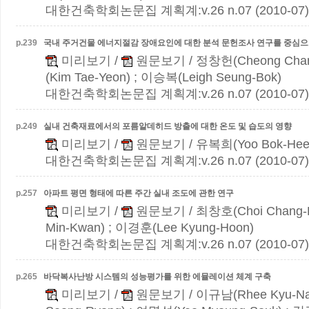
대한건축학회논문집 계획계:v.26 n.07 (2010-07)
p.
239
국내 주거건물 에너지절감 장애요인에 대한 분석
문헌조사 연구를 중심
미리보기
/
원문보기
/ 정창헌(Cheong Cha
(Kim Tae-Yeon) ; 이승복(Leigh Seung-Bok)
대한건축학회논문집 계획계:v.26 n.07 (2010-07)
p.
249
실내 건축재료에서의 포름알데히드 방출에 대한 온도 및 습도의 영향
미리보기
/
원문보기
/ 유복희(Yoo Bok-Hee
대한건축학회논문집 계획계:v.26 n.07 (2010-07)
p.
257
아파트 평면 형태에 따른 주간 실내 조도에 관한 연구
미리보기
/
원문보기
/ 최창호(Choi Chang-
Min-Kwan) ; 이경훈(Lee Kyung-Hoon)
대한건축학회논문집 계획계:v.26 n.07 (2010-07)
p.
265
바닥복사난방 시스템의 성능평가를 위한 에뮬레이션 체계 구축
미리보기
/
원문보기
/ 이규남(Rhee Kyu-N