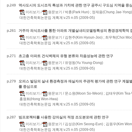
p.
249
역사도시의 도시조직 특성과 가치에 관한 연구
공주시 구도심 지역을 중
미리보기
/
원문보기
/ 박훈(Park Hun) ; 정재용(Chung Jae-Yong)
대한건축학회논문집 계획계:v.25 n.05 (2009-05)
p.
261
거주자 의식조사를 통한 아파트 개별실내리모델링특성의 환경경제학적 
미리보기
/
원문보기
/ 김현주(Kim Hyoun-Joo) ; 최무혁(Choi Moo
대한건축학회논문집 계획계:v.25 n.05 (2009-05)
p.
271
초고층 아파트 건식벽체의 유형 분류와 차음성능에 관한 연구
미리보기
/
원문보기
/ 유영동(Yu Young-Dong)
대한건축학회논문집 계획계:v.25 n.05 (2009-05)
p.
279
오피스 빌딩의 실내 환경측정과 재실자의 주관적 평가에 관한 연구
계절별
를 중심으로
미리보기
/
원문보기
/ 문소원(Moon So-Weon) ; 김태우(Kim Tea-W
홍원화(Hong Won-Hwa)
대한건축학회논문집 계획계:v.25 n.05 (2009-05)
p.
287
빔프로젝터를 사용한 강의실의 적정 조도분포에 관한 연구
미리보기
/
원문보기
/ 김성은(Kim Seong-Eun) ; 김원우(Kim Won-
대한건축학회논문집 계획계:v.25 n.05 (2009-05)