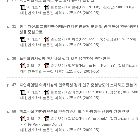
p.
21
육군사관학교 캠퍼스 부문 장기계획에 관한 연구
미리보기
/
원문보기
/ 이필재(Lee Pil-Jae) ; 김진균(Kim Jin-Kyoo
대한건축학회논문집 계획계:v.25 n.05 (2009-05)
p.
31
한국 개신교 교회건축 예배공간의 평면유형 분류 및 변천 특성 연구
'평면
성을 중심으로
미리보기
/
원문보기
/ 이희준(Lee Hee-Jun) ; 김정일(Kim Jeong-Il
대한건축학회논문집 계획계:v.25 n.05 (2009-05)
p.
39
노인요양시설의 편의시설 설치 및 이용현황에 관한 연구
미리보기
/
원문보기
/ 황은경(Hwang Eun-Kyoung) ; 장혜원(Jang
대한건축학회논문집 계획계:v.25 n.05 (2009-05)
p.
47
자연휴양림 숙박시설의 건축특성 평가 연구
충청남도에 소재하고 있는 
미리보기
/
원문보기
/ 김예정(Kim Yae-Joung) ; 양상현(Yang San
대한건축학회논문집 계획계:v.25 n.05 (2009-05)
p.
59
학교시설 친환경건축물 인증기준의 필수 반영항목 선정에 관한 연구
미리보기
/
원문보기
/ 김용석(Kim Yong-Seok) ; 정지나(Jung Ji-N
박상동(Park Sang-Dong)
대한건축학회논문집 계획계:v.25 n.05 (2009-05)