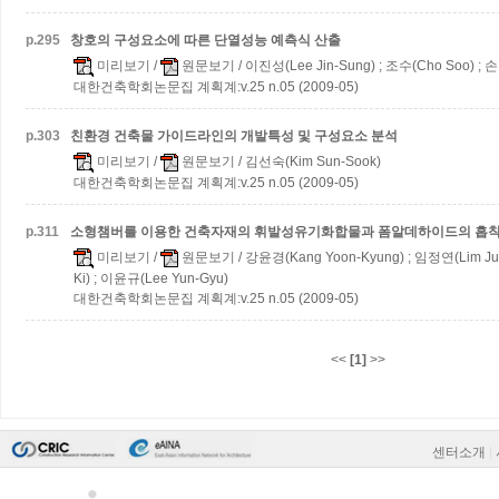
p.
295
창호의 구성요소에 따른 단열성능 예측식 산출
미리보기
/
원문보기
/ 이진성(Lee Jin-Sung) ; 조수(Cho Soo) ; 
대한건축학회논문집 계획계:v.25 n.05 (2009-05)
p.
303
친환경 건축물 가이드라인의 개발특성 및 구성요소 분석
미리보기
/
원문보기
/ 김선숙(Kim Sun-Sook)
대한건축학회논문집 계획계:v.25 n.05 (2009-05)
p.
311
소형챔버를 이용한 건축자재의 휘발성유기화합물과 폼알데하이드의 흡착
미리보기
/
원문보기
/ 강윤경(Kang Yoon-Kyung) ; 임정연(Lim Ju
Ki) ; 이윤규(Lee Yun-Gyu)
대한건축학회논문집 계획계:v.25 n.05 (2009-05)
<<
[1]
>>
센터소개
|