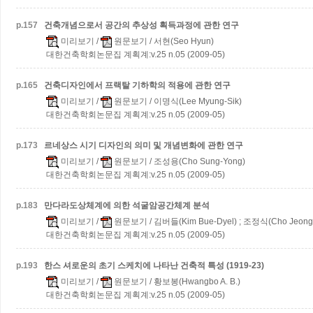
p.
157
건축개념으로서 공간의 추상성 획득과정에 관한 연구
미리보기
/
원문보기
/ 서현(Seo Hyun)
대한건축학회논문집 계획계:v.25 n.05 (2009-05)
p.
165
건축디자인에서 프랙탈 기하학의 적용에 관한 연구
미리보기
/
원문보기
/ 이명식(Lee Myung-Sik)
대한건축학회논문집 계획계:v.25 n.05 (2009-05)
p.
173
르네상스 시기 디자인의 의미 및 개념변화에 관한 연구
미리보기
/
원문보기
/ 조성용(Cho Sung-Yong)
대한건축학회논문집 계획계:v.25 n.05 (2009-05)
p.
183
만다라도상체계에 의한 석굴암공간체계 분석
미리보기
/
원문보기
/ 김버들(Kim Bue-Dyel) ; 조정식(Cho Jeong-
대한건축학회논문집 계획계:v.25 n.05 (2009-05)
p.
193
한스 셔로운의 초기 스케치에 나타난 건축적 특성 (1919-23)
미리보기
/
원문보기
/ 황보봉(Hwangbo A. B.)
대한건축학회논문집 계획계:v.25 n.05 (2009-05)