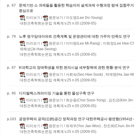
p.
67
문제기반 소 과제들을 활용한 학습자의 설계과제 수행과정 탐색
집합주거
중심으로
미리보기
/
원문보기
/ 이도영(Lee Do-Young)
대한건축학회논문집 계획계:v.25 n.05 (2009-05)
p.
79
노후 영구임대아파트 건축계획 및 운영관리에 대한 거주자 만족도 연구
미리보기
/
원문보기
/ 이미랑(Lee Mi-Rang) ; 이희정(Lee Hee-Chu
제해성(Je Hae-Seong)
대한건축학회논문집 계획계:v.25 n.05 (2009-05)
p.
87
K대학교의 장애학생을 위한 편의시설 세부항목에 관한 현황·분석 연구
미리보기
/
원문보기
/ 서희숙(Seo Hee-Sook) ; 하재명(Ha Jae-M
대한건축학회논문집 계획계:v.25 n.05 (2009-05)
p.
95
디지털텍스쳐라이징 기술을 통한 물성구축 연구
미리보기
/
원문보기
/ 최순용(Choi Soon-Yong) ; 김진균(Kim Jin-
대한건축학회논문집 계획계:v.25 n.05 (2009-05)
p.
103
공영주택의 공적(公的)공간 정착과정 연구
대한주택공사 평면형(1954년～
미리보기
/
원문보기
/ 유재우(Yoo Jae-Woo) ; 천진희(Chun Jin-He
대한건축학회논문집 계획계:v.25 n.05 (2009-05)