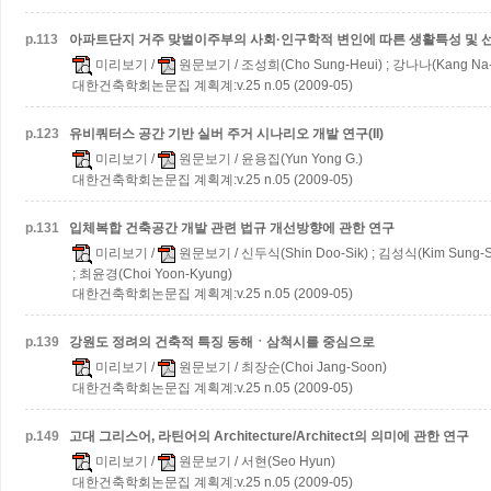
p.
113
아파트단지 거주 맞벌이주부의 사회·인구학적 변인에 따른 생활특성 및
미리보기
/
원문보기
/ 조성희(Cho Sung-Heui) ; 강나나(Kang Na
대한건축학회논문집 계획계:v.25 n.05 (2009-05)
p.
123
유비쿼터스 공간 기반 실버 주거 시나리오 개발 연구(II)
미리보기
/
원문보기
/ 윤용집(Yun Yong G.)
대한건축학회논문집 계획계:v.25 n.05 (2009-05)
p.
131
입체복합 건축공간 개발 관련 법규 개선방향에 관한 연구
미리보기
/
원문보기
/ 신두식(Shin Doo-Sik) ; 김성식(Kim Sung-S
; 최윤경(Choi Yoon-Kyung)
대한건축학회논문집 계획계:v.25 n.05 (2009-05)
p.
139
강원도 정려의 건축적 특징
동해ㆍ삼척시를 중심으로
미리보기
/
원문보기
/ 최장순(Choi Jang-Soon)
대한건축학회논문집 계획계:v.25 n.05 (2009-05)
p.
149
고대 그리스어, 라틴어의 Architecture/Architect의 의미에 관한 연구
미리보기
/
원문보기
/ 서현(Seo Hyun)
대한건축학회논문집 계획계:v.25 n.05 (2009-05)