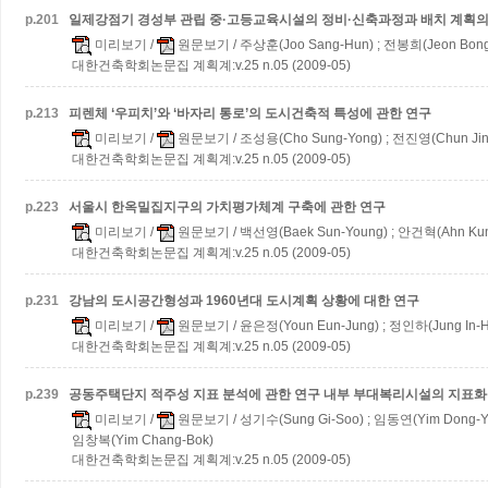
p.
201
일제강점기 경성부 관립 중·고등교육시설의 정비·신축과정과 배치 계획의
미리보기
/
원문보기
/ 주상훈(Joo Sang-Hun) ; 전봉희(Jeon Bon
대한건축학회논문집 계획계:v.25 n.05 (2009-05)
p.
213
피렌체 ‘우피치’와 ‘바자리 통로’의 도시건축적 특성에 관한 연구
미리보기
/
원문보기
/ 조성용(Cho Sung-Yong) ; 전진영(Chun Jin-
대한건축학회논문집 계획계:v.25 n.05 (2009-05)
p.
223
서울시 한옥밀집지구의 가치평가체계 구축에 관한 연구
미리보기
/
원문보기
/ 백선영(Baek Sun-Young) ; 안건혁(Ahn Kun
대한건축학회논문집 계획계:v.25 n.05 (2009-05)
p.
231
강남의 도시공간형성과 1960년대 도시계획 상황에 대한 연구
미리보기
/
원문보기
/ 윤은정(Youn Eun-Jung) ; 정인하(Jung In-H
대한건축학회논문집 계획계:v.25 n.05 (2009-05)
p.
239
공동주택단지 적주성 지표 분석에 관한 연구
내부 부대복리시설의 지표화
미리보기
/
원문보기
/ 성기수(Sung Gi-Soo) ; 임동연(Yim Dong-Ye
임창복(Yim Chang-Bok)
대한건축학회논문집 계획계:v.25 n.05 (2009-05)