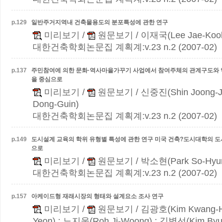
p.
129
일반주거지역내 건축물용도의 분포특성에 관한 연구
미리보기
/
원문보기
/ 이재국(Lee Jae-Koo
대한건축학회논문집 계획계:v.23 n.2 (2007-02)
p.
137
주민참여에 의한 문화·역사마을가꾸기 사업에서 참여주체의 관계구도와 
을 중심으로
미리보기
/
원문보기
/ 신중진(Shin Joong-J
Dong-Guin)
대한건축학회논문집 계획계:v.23 n.2 (2007-02)
p.
149
도시설계 교육의 학위 유형별 특성에 관한 연구
미국 건축?도시대학의 도
으로
미리보기
/
원문보기
/ 박소현(Park So-Hyu
대한건축학회논문집 계획계:v.23 n.2 (2007-02)
p.
157
아케이드형 재래시장의 형태와 설계요소 조사 연구
미리보기
/
원문보기
/ 김광호(Kim Kwang-H
Yeon) ; 노지웅(Roh Ji-Woong) ; 김병선(Kim Byu