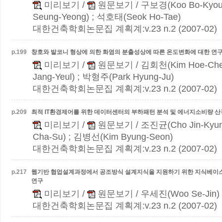
미리보기
/
원문보기
/ 구보경(Koo Bo-Kyou
Seung-Yeong) ; 석호태(Seok Ho-Tae)
대한건축학회논문집 계획계:v.23 n.2 (2007-02)
p.
199
창호와 발코니 형상에 의한 화염의 분출성상에 따른 온도변화에 대한 연
미리보기
/
원문보기
/ 김회천(Kim Hoe-Che
Jang-Yeul) ; 박형주(Park Hyung-Ju)
대한건축학회논문집 계획계:v.23 n.2 (2007-02)
p.
209
최적 IT환경제어를 위한 데이터센터의 부하패턴 분석 및 에너지소비량 산
미리보기
/
원문보기
/ 조진균(Cho Jin-Kyu
Cha-Su) ; 김병선(Kim Byung-Seon)
대한건축학회논문집 계획계:v.23 n.2 (2007-02)
p.
217
웹기반 협업설계과정에서 공조방식 설계지식을 지원하기 위한 지식베이
연구
미리보기
/
원문보기
/ 우세진(Woo Se-Jin)
대한건축학회논문집 계획계:v.23 n.2 (2007-02)