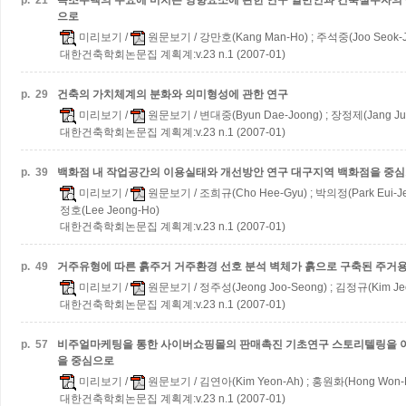
p.
21
목조주택의 수요에 미치는 영향요소에 관한 연구
일반인과 건축실무자의 
으로
미리보기
/
원문보기
/ 강만호(Kang Man-Ho) ; 주석중(Joo Seok-
대한건축학회논문집 계획계:v.23 n.1 (2007-01)
p.
29
건축의 가치체계의 분화와 의미형성에 관한 연구
미리보기
/
원문보기
/ 변대중(Byun Dae-Joong) ; 장정제(Jang Ju
대한건축학회논문집 계획계:v.23 n.1 (2007-01)
p.
39
백화점 내 작업공간의 이용실태와 개선방안 연구
대구지역 백화점을 중
미리보기
/
원문보기
/ 조희규(Cho Hee-Gyu) ; 박의정(Park Eui-Je
정호(Lee Jeong-Ho)
대한건축학회논문집 계획계:v.23 n.1 (2007-01)
p.
49
거주유형에 따른 흙주거 거주환경 선호 분석
벽체가 흙으로 구축된 주거
미리보기
/
원문보기
/ 정주성(Jeong Joo-Seong) ; 김정규(Kim Je
대한건축학회논문집 계획계:v.23 n.1 (2007-01)
p.
57
비주얼마케팅을 통한 사이버쇼핑몰의 판매촉진 기초연구
스토리텔링을 이용한
을 중심으로
미리보기
/
원문보기
/ 김연아(Kim Yeon-Ah) ; 홍원화(Hong Won-
대한건축학회논문집 계획계:v.23 n.1 (2007-01)