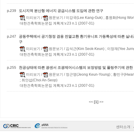
p.
239
도시지역 분산형 에너지 공급시스템 도입에 관한 연구
미리보기
/
원문보기
/ 이강국(Lee Kang-Guk) ; 홍원화(Hong Wo
대한건축학회논문집 계획계:v.23 n.1 (2007-01)
p.
247
공동주택에서 공기청정 겸용 전열교환 환기유니트 가동특성에 따른 실내공
구
미리보기
/
원문보기
/ 김석근(Kim Seok-Keun) ; 이정재(Yee Jurng
대한건축학회논문집 계획계:v.23 n.1 (2007-01)
p.
255
천공상태에 따른 광센서 조광제어시스템의 보정방법 및 폴링주기에 관한
미리보기
/
원문보기
/ 정근영(Jeong Keun-Young) ; 황민구(Hwang
; 최안섭(Choi An-Seop)
대한건축학회논문집 계획계:v.23 n.1 (2007-01)
<<
[1]
>>
센터소개
|