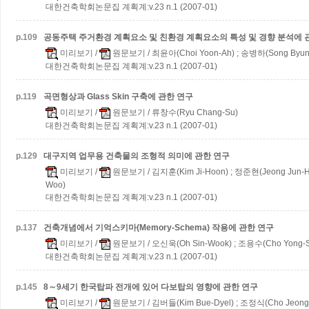
대한건축학회논문집 계획계:v.23 n.1 (2007-01)
p.
109
공동주택 주거환경 계획요소 및 친환경 계획요소의 특성 및 경향 분석에 
미리보기
/
원문보기
/ 최윤아(Choi Yoon-Ah) ; 송병하(Song Byun
대한건축학회논문집 계획계:v.23 n.1 (2007-01)
p.
119
곡면형상과 Glass Skin 구축에 관한 연구
미리보기
/
원문보기
/ 류창수(Ryu Chang-Su)
대한건축학회논문집 계획계:v.23 n.1 (2007-01)
p.
129
대구지역 업무용 건축물의 조형적 의미에 관한 연구
미리보기
/
원문보기
/ 김지훈(Kim Ji-Hoon) ; 정준현(Jeong Jun-H
Woo)
대한건축학회논문집 계획계:v.23 n.1 (2007-01)
p.
137
건축개념에서 기억스키마(Memory-Schema) 작용에 관한 연구
미리보기
/
원문보기
/ 오신욱(Oh Sin-Wook) ; 조용수(Cho Yong-
대한건축학회논문집 계획계:v.23 n.1 (2007-01)
p.
145
8～9세기 한국탑파 전개에 있어 다보탑의 영향에 관한 연구
미리보기
/
원문보기
/ 김버들(Kim Bue-Dyel) ; 조정식(Cho Jeong-