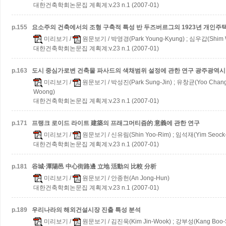
대한건축학회논문집 계획계:v.23 n.1 (2007-01)
p.
155
요소주의 건축에서의 조형 구축적 특성
반 두즈버르그의 1923년 개인주
미리보기
/
원문보기
/ 박영경(Park Young-Kyung) ; 심우갑(Shim 
대한건축학회논문집 계획계:v.23 n.1 (2007-01)
p.
163
도시 중심가로변 건축물 파사드의 색채범위 설정에 관한 연구
광주광역시
미리보기
/
원문보기
/ 박성진(Park Sung-Jin) ; 유창균(Yoo Chan
Woong)
대한건축학회논문집 계획계:v.23 n.1 (2007-01)
p.
171
프랭크 로이드 라이트 建築의 프래그머티즘的 意義에 관한 연구
미리보기
/
원문보기
/ 신유림(Shin Yoo-Rim) ; 임석재(Yim Seock-
대한건축학회논문집 계획계:v.23 n.1 (2007-01)
p.
181
谷城·潭陽邑 中心街路邊 立地 活動의 比較 分析
미리보기
/
원문보기
/ 안종헌(An Jong-Hun)
대한건축학회논문집 계획계:v.23 n.1 (2007-01)
p.
189
우리나라의 해외건설시장 진출 특성 분석
미리보기
/
원문보기
/ 김진욱(Kim Jin-Wook) ; 강부성(Kang Boo-