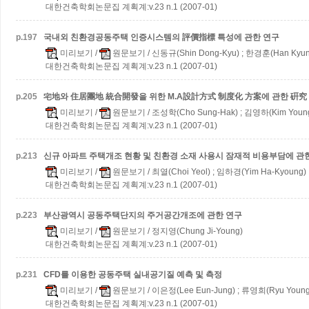
대한건축학회논문집 계획계:v.23 n.1 (2007-01)
p.
197
국내외 친환경공동주택 인증시스템의 評價指標 특성에 관한 연구
미리보기
/
원문보기
/ 신동규(Shin Dong-Kyu) ; 한경훈(Han Kyun
대한건축학회논문집 계획계:v.23 n.1 (2007-01)
p.
205
宅地와 住居團地 統合開發을 위한 M.A設計方式 制度化 方案에 관한 硏究
미리보기
/
원문보기
/ 조성학(Cho Sung-Hak) ; 김영하(Kim Youn
대한건축학회논문집 계획계:v.23 n.1 (2007-01)
p.
213
신규 아파트 주택개조 현황 및 친환경 소재 사용시 잠재적 비용부담에 관
미리보기
/
원문보기
/ 최열(Choi Yeol) ; 임하경(Yim Ha-Kyoung)
대한건축학회논문집 계획계:v.23 n.1 (2007-01)
p.
223
부산광역시 공동주택단지의 주거공간개조에 관한 연구
미리보기
/
원문보기
/ 정지영(Chung Ji-Young)
대한건축학회논문집 계획계:v.23 n.1 (2007-01)
p.
231
CFD를 이용한 공동주택 실내공기질 예측 및 측정
미리보기
/
원문보기
/ 이은정(Lee Eun-Jung) ; 류영희(Ryu Young
대한건축학회논문집 계획계:v.23 n.1 (2007-01)