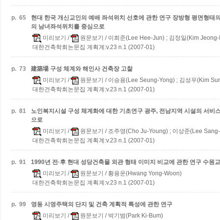
p.
65
현대 한국 개신교인의 예배 좌석위치 선호에 관한 연구
장방형 평면형태의
의 남녀좌석위치를 중심으로
미리보기
/
원문보기
/ 이희준(Lee Hee-Jun) ; 김정일(Kim Jeong-Il
대한건축학회논문집 계획계:v.23 n.1 (2007-01)
p.
73
建築場 구성 체계와 해인사 건축장 고찰
미리보기
/
원문보기
/ 이승용(Lee Seung-Yong) ; 김성우(Kim Su
대한건축학회논문집 계획계:v.23 n.1 (2007-01)
p.
81
노인복지시설 구성 체계화에 대한 기초연구
광주, 전남지역 시설의 서비
으로
미리보기
/
원문보기
/ 조주영(Cho Ju-Young) ; 이상준(Lee Sang-
대한건축학회논문집 계획계:v.23 n.1 (2007-01)
p.
91
1990년 전·후 현대 성당건축물 외관 형태 이미지 비교에 관한 연구
수원교
미리보기
/
원문보기
/ 황용운(Hwang Yong-Woon)
대한건축학회논문집 계획계:v.23 n.1 (2007-01)
p.
99
영동 시영주택의 단지 및 건축 계획적 특성에 관한 연구
미리보기
/
원문보기
/ 박기범(Park Ki-Bum)