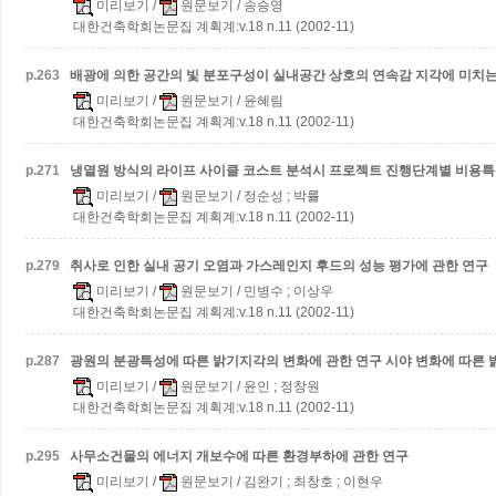
미리보기
/
원문보기
/ 송승영
대한건축학회논문집 계획계:v.18 n.11 (2002-11)
p.
263
배광에 의한 공간의 빛 분포구성이 실내공간 상호의 연속감 지각에 미치는
미리보기
/
원문보기
/ 윤혜림
대한건축학회논문집 계획계:v.18 n.11 (2002-11)
p.
271
냉열원 방식의 라이프 사이클 코스트 분석시 프로젝트 진행단계별 비용특
미리보기
/
원문보기
/ 정순성 ; 박률
대한건축학회논문집 계획계:v.18 n.11 (2002-11)
p.
279
취사로 인한 실내 공기 오염과 가스레인지 후드의 성능 평가에 관한 연구
미리보기
/
원문보기
/ 민병수 ; 이상우
대한건축학회논문집 계획계:v.18 n.11 (2002-11)
p.
287
광원의 분광특성에 따른 밝기지각의 변화에 관한 연구
시야 변화에 따른 
미리보기
/
원문보기
/ 윤인 ; 정창원
대한건축학회논문집 계획계:v.18 n.11 (2002-11)
p.
295
사무소건물의 에너지 개보수에 따른 환경부하에 관한 연구
미리보기
/
원문보기
/ 김완기 ; 최창호 ; 이현우