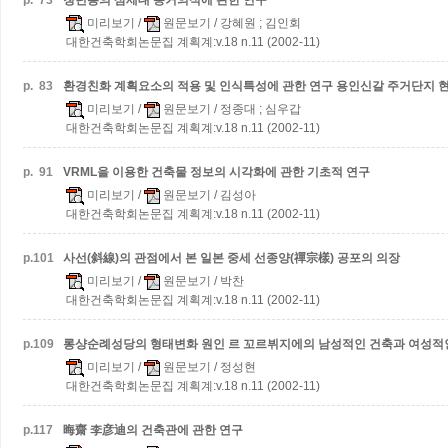
p.
73
청년층의 삼세대 동거의식에 관한 연구
미리보기
/
원문보기
/ 강혜원 ; 김인회
대한건축학회논문집 계획계:v.18 n.11 (2002-11)
p.
83
환경친화 계획요소의 적용 및 인식특성에 관한 연구
용인신갈 주거단지 
미리보기
/
원문보기
/ 정종대 ; 심우갑
대한건축학회논문집 계획계:v.18 n.11 (2002-11)
p.
91
VRML을 이용한 건축물 정보의 시각화에 관한 기초적 연구
미리보기
/
원문보기
/ 김성아
대한건축학회논문집 계획계:v.18 n.11 (2002-11)
p.
101
사선(斜線)의 관점에서 본 일본 중세 선종양(禪宗樣) 공포의 의장
미리보기
/
원문보기
/ 박찬
대한건축학회논문집 계획계:v.18 n.11 (2002-11)
p.
109
롱샹순례성당의 형태변화 원인
르 꼬르뷔지에의 남성적인 건축과 여성적
미리보기
/
원문보기
/ 정성현
대한건축학회논문집 계획계:v.18 n.11 (2002-11)
p.
117
晦齋 李彦迪의 건축관에 관한 연구