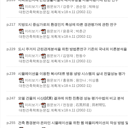
p.
209
아파트단지내 근린생활시설의 배치유형별 사용자평가에 관한 연구
미리보기
/
원문보기
/ 강중구 ; 권순정 ; 제해성
대한건축학회논문집 계획계:v.18 n.11 (2002-11)
p.
217
지방도시 중심가로의 환경인지 특성에 따른 경관평가에 관한 연구
미리보기
/
원문보기
/ 윤종국 ; 박춘근
대한건축학회논문집 계획계:v.18 n.11 (2002-11)
p.
229
도시 주거지 근린관계분석을 위한 방법론연구
기존의 국내외 이론분석을
미리보기
/
원문보기
/ 김영재 ; 한동수
대한건축학회논문집 계획계:v.18 n.11 (2002-11)
p.
239
시뮬레이션을 이용한 복사/대류 병용 냉방 시스템의 실내 전열성능 평가
미리보기
/
원문보기
/ 홍원화 ; 원안나 ; 이상홍
대한건축학회논문집 계획계:v.18 n.11 (2002-11)
p.
247
모델 건물의 시산(試算) 결과에 의한 친환경 성능 평가수법의 비교 분석
미리보기
/
원문보기
/ 전정윤 ; 石黑邦道 ; 田村明弘
대한건축학회논문집 계획계:v.18 n.11 (2002-11)
p.
255
건축 환경분야 온라인 시뮬레이션을 위한 웹 애플리케이션의 작성 방법 및