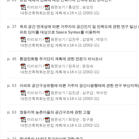
p.
29
표현 매체의 변화에 대한 건축가의 인식에 관한 조사연구
미리보기
/
원문보기
/ 홍성민 ; 송성진
대한건축학회논문집 계획계:v.18 n.11 (2002-11)
p.
37
옥외 공간 연계성에 따른 거주자의 공간인지 및 만족도에 관한 연구
일산 
파트 단지를 대상으로 Space Syntax를 이용하여
미리보기
/
원문보기
/ 김찬주 ; 김영욱 ; 박영기
대한건축학회논문집 계획계:v.18 n.11 (2002-11)
p.
45
환경친화형 주거단지 계획에 관한 전문가 의식조사
미리보기
/
원문보기
/ 정유선 ; 윤정숙
대한건축학회논문집 계획계:v.18 n.11 (2002-11)
p.
53
아파트 공간구성유형에 따른 거주자 공간사용행태에 관한 연구
부산지역
미리보기
/
원문보기
/ 김진균 ; 심우갑 ; 박수빈
대한건축학회논문집 계획계:v.18 n.11 (2002-11)
p.
63
영동지역 농촌마을의 공간구조에 관한 고찰
미리보기
/
원문보기
/ 최장순 ; 정구용
대한건축학회논문집 계획계:v.18 n.11 (2002-11)