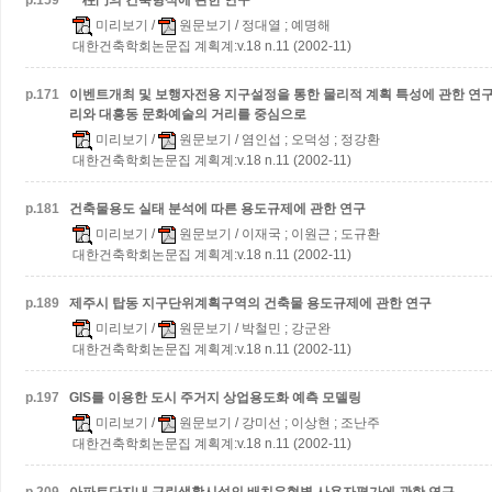
p.
159
一柱門의 건축형식에 관한 연구
미리보기
/
원문보기
/ 정대열 ; 예명해
대한건축학회논문집 계획계:v.18 n.11 (2002-11)
p.
171
이벤트개최 및 보행자전용 지구설정을 통한 물리적 계획 특성에 관한 연
리와 대흥동 문화예술의 거리를 중심으로
미리보기
/
원문보기
/ 염인섭 ; 오덕성 ; 정강환
대한건축학회논문집 계획계:v.18 n.11 (2002-11)
p.
181
건축물용도 실태 분석에 따른 용도규제에 관한 연구
미리보기
/
원문보기
/ 이재국 ; 이원근 ; 도규환
대한건축학회논문집 계획계:v.18 n.11 (2002-11)
p.
189
제주시 탑동 지구단위계획구역의 건축물 용도규제에 관한 연구
미리보기
/
원문보기
/ 박철민 ; 강군완
대한건축학회논문집 계획계:v.18 n.11 (2002-11)
p.
197
GIS를 이용한 도시 주거지 상업용도화 예측 모델링
미리보기
/
원문보기
/ 강미선 ; 이상현 ; 조난주
대한건축학회논문집 계획계:v.18 n.11 (2002-11)