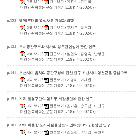
미리보기
/
원문보기
/ 유진상 ; 김현철
대한건축학회논문집 계획계:v.18 n.7 (2002-07)
p.
123
영/정조대의 왕실사묘 건립과 영향
미리보기
/
원문보기
/ 조재모 ; 심우갑
대한건축학회논문집 계획계:v.18 n.7 (2002-07)
p.
133
도시공간구조와 지가의 상호관련성에 관한 연구
미리보기
/
원문보기
/ 임현식 ; 김영욱 ; 반영운
대한건축학회논문집 계획계:v.18 n.7 (2002-07)
p.
141
조선시대 읍치의 공간구성에 관한 연구
조선시대 영천군을 중심으로
미리보기
/
원문보기
/ 예명해 ; 이재환
대한건축학회논문집 계획계:v.18 n.7 (2002-07)
p.
153
지하 전철구간의 열차풍 저감방안에 관한 연구
미리보기
/
원문보기
/ 김기훈 ; 송국섭 ; 이언구
대한건축학회논문집 계획계:v.18 n.7 (2002-07)
p.
161
XML 이용한 도시시설물정보의 인터넷GIS 구현방안 연구
미리보기
/
원문보기
/ 김진관 ; 이승엽 ; 홍원화