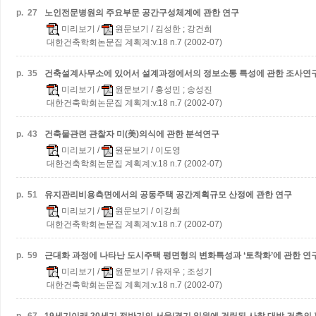
p.
27
노인전문병원의 주요부문 공간구성체계에 관한 연구
미리보기
/
원문보기
/ 김성한 ; 강건희
대한건축학회논문집 계획계:v.18 n.7 (2002-07)
p.
35
건축설계사무소에 있어서 설계과정에서의 정보소통 특성에 관한 조사연
미리보기
/
원문보기
/ 홍성민 ; 송성진
대한건축학회논문집 계획계:v.18 n.7 (2002-07)
p.
43
건축물관련 관찰자 미(美)의식에 관한 분석연구
미리보기
/
원문보기
/ 이도영
대한건축학회논문집 계획계:v.18 n.7 (2002-07)
p.
51
유지관리비용측면에서의 공동주택 공간계획규모 산정에 관한 연구
미리보기
/
원문보기
/ 이강희
대한건축학회논문집 계획계:v.18 n.7 (2002-07)
p.
59
근대화 과정에 나타난 도시주택 평면형의 변화특성과 ‘토착화’에 관한 연
미리보기
/
원문보기
/ 유재우 ; 조성기
대한건축학회논문집 계획계:v.18 n.7 (2002-07)