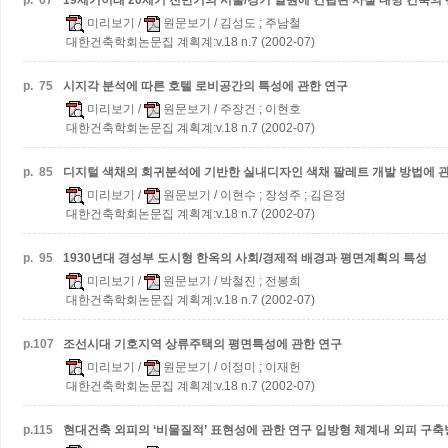
p.
67
19세기이래 20세기 전반기의 서울/경기 일원에 건립된 사찰 대방 건축의
미리보기
/
원문보기
/ 김성도 ; 주남철
대한건축학회논문집 계획계:v.18 n.7 (2002-07)
p.
75
시지각 분석에 따른 호텔 로비공간의 특성에 관한 연구
미리보기
/
원문보기
/ 주장건 ; 이현호
대한건축학회논문집 계획계:v.18 n.7 (2002-07)
p.
85
디지털 색채의 회귀분석에 기반한 실내디자인 색채 팔레트 개발 방법에 
미리보기
/
원문보기
/ 이현수 ; 장성주 ; 김은정
대한건축학회논문집 계획계:v.18 n.7 (2002-07)
p.
95
1930년대 경성부 도시형 한옥의 사회/경제적 배경과 평면계획의 특성
미리보기
/
원문보기
/ 박철진 ; 전봉희
대한건축학회논문집 계획계:v.18 n.7 (2002-07)
p.
107
조선시대 기호지역 상류주택의 평면특성에 관한 연구
미리보기
/
원문보기
/ 이정미 ; 이재헌
대한건축학회논문집 계획계:v.18 n.7 (2002-07)
p.
115
현대건축 외피의 ‘비물질적’ 표현성에 관한 연구
입방형 체계내 외피 구축