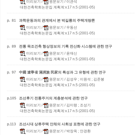
미리보기
/
원문보기
/ 이관석
대한건축학회논문집 계획계:v.17 n.5 (2001-05)
p.
81
과학운동과의 관계에서 본 박길룡의 주택개량론
미리보기
/
원문보기
/ 우동선
대한건축학회논문집 계획계:v.17 n.5 (2001-05)
p.
89
전통 목조건축 형상정보의 기록 전산화 시스템에 관한 연구
미리보기
/
원문보기
/ 윤재신
대한건축학회논문집 계획계:v.17 n.5 (2001-05)
p.
97
中國 遼寧省 滿洲族 民家의 특성과 그 유형에 관한 연구
미리보기
/
원문보기
/ 김성우 ; 이원석 ; 김준봉
대한건축학회논문집 계획계:v.17 n.5 (2001-05)
p.
105
조선후기 전통주거의 계층분석에 관한 연구
미리보기
/
원문보기
/ 김미령 ; 조성기
대한건축학회논문집 계획계:v.17 n.5 (2001-05)
p.
113
조선시대 상류주택 안채의 사회성 표현에 관한 연구
미리보기
/
원문보기
/ 박장옥 ; 안경환