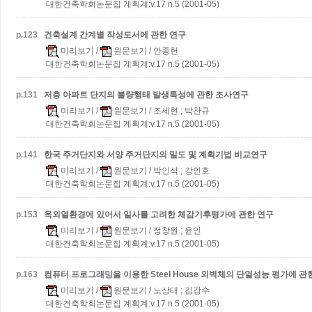
대한건축학회논문집 계획계:v.17 n.5 (2001-05)
p.
123
건축설계 간계별 작성도서에 관한 연구
미리보기
/
원문보기
/ 안종헌
대한건축학회논문집 계획계:v.17 n.5 (2001-05)
p.
131
저층 아파트 단지의 불량행태 발생특성에 관한 조사연구
미리보기
/
원문보기
/ 조세현 ; 박찬규
대한건축학회논문집 계획계:v.17 n.5 (2001-05)
p.
141
한국 주거단지와 서양 주거단지의 밀도 및 계획기법 비교연구
미리보기
/
원문보기
/ 박인석 ; 강인호
대한건축학회논문집 계획계:v.17 n.5 (2001-05)
p.
153
옥외열환경에 있어서 일사를 고려한 체감기후평가에 관한 연구
미리보기
/
원문보기
/ 정창원 ; 윤인
대한건축학회논문집 계획계:v.17 n.5 (2001-05)
p.
163
컴퓨터 프로그래밍을 이용한 Steel House 외벽체의 단열성능 평가에 관
미리보기
/
원문보기
/ 노상태 ; 김강수
대한건축학회논문집 계획계:v.17 n.5 (2001-05)