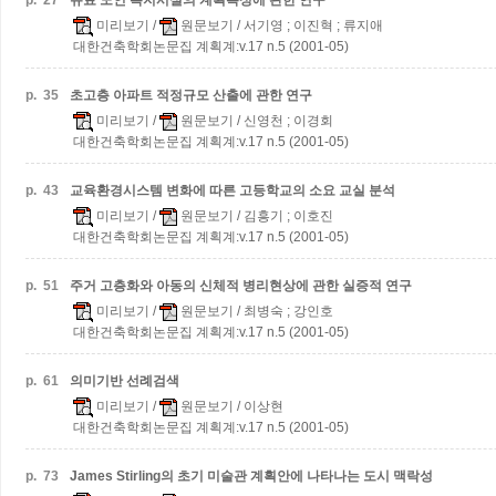
p.
27
유료 노인 복지시설의 계획특성에 관한 연구
미리보기
/
원문보기
/ 서기영 ; 이진혁 ; 류지애
대한건축학회논문집 계획계:v.17 n.5 (2001-05)
p.
35
초고층 아파트 적정규모 산출에 관한 연구
미리보기
/
원문보기
/ 신영천 ; 이경회
대한건축학회논문집 계획계:v.17 n.5 (2001-05)
p.
43
교육환경시스템 변화에 따른 고등학교의 소요 교실 분석
미리보기
/
원문보기
/ 김흥기 ; 이호진
대한건축학회논문집 계획계:v.17 n.5 (2001-05)
p.
51
주거 고층화와 아동의 신체적 병리현상에 관한 실증적 연구
미리보기
/
원문보기
/ 최병숙 ; 강인호
대한건축학회논문집 계획계:v.17 n.5 (2001-05)
p.
61
의미기반 선례검색
미리보기
/
원문보기
/ 이상현
대한건축학회논문집 계획계:v.17 n.5 (2001-05)
p.
73
James Stirling의 초기 미술관 계획안에 나타나는 도시 맥락성