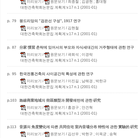
미리보기
/
원문보기
/ 최종철 ; 김광현 ; 홍대형
대한건축학회논문집 계획계:v.17 n.1 (2001-01)
p.
79
몽드리앙의 "검은선 구성", 1917 연구
미리보기
/
원문보기
/ 김현철
대한건축학회논문집 계획계:v.17 n.1 (2001-01)
p.
87
分家 慣習 촌락에 있어서의 부모와 자식세대간의 거주형태에 관한 연구
미리보기
/
원문보기
/ 곽희석 ; 이경락
대한건축학회논문집 계획계:v.17 n.1 (2001-01)
p.
95
한국전통건축의 사이공간적 특성에 관한 연구
미리보기
/
원문보기
/ 이진길 ; 남해경 ; 박한규
대한건축학회논문집 계획계:v.17 n.1 (2001-01)
p.
103
路線商業地域의 街區類型과 開發패턴에 관한 硏究
미리보기
/
원문보기
/ 홍경구 ; 안건혁
대한건축학회논문집 계획계:v.17 n.1 (2001-01)
p.
113
音源의 角度變化에 따른 共同住宅 室內音場分布 特性에 관한 實驗的 硏究
미리보기
/
원문보기
/ 김선우 ; 박현구 ; 이옥균 ; 송혁