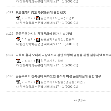
대한건축학회논문집 계획계:v.17 n.1 (2001-01)
p.
121
集合住宅의 向別 冷房角荷에 관한 硏究
미리보기
/
원문보기
/ 박근우 ; 이경희
대한건축학회논문집 계획계:v.17 n.1 (2001-01)
p.
129
공동주택단지의 환경친화성 평가 기법 개발
미리보기
/
원문보기
/ 변혜선 ; 조동우
대한건축학회논문집 계획계:v.17 n.1 (2001-01)
p.
137
다목적 홀과 오페라 극장에서의 평면 유형의 결정을 위한 실용적/객석수의
미리보기
/
원문보기
/ 이광태
대한건축학회논문집 계획계:v.17 n.1 (2001-01)
p.
145
공동주택의 건축설비 하자요인 분석에 따른 품질개선에 관한 연구
미리보기
/
원문보기
/ 박창봉 ; 권영철 ; 이언구
대한건축학회논문집 계획계:v.17 n.1 (2001-01)
<<
[1]
>>