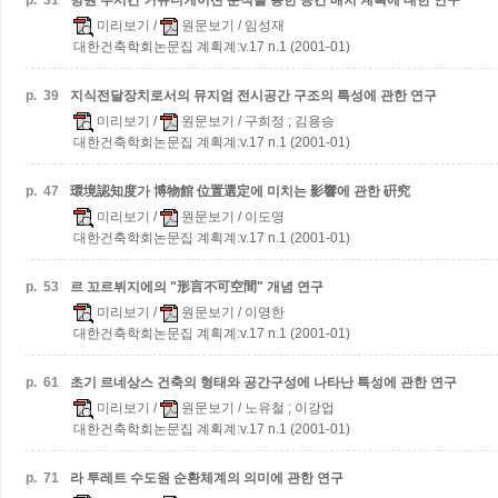
p.
31
병원 부서간 커뮤니케이션 분석을 통한 공간 배치 계획에 대한 연구
미리보기
/
원문보기
/ 임성재
대한건축학회논문집 계획계:v.17 n.1 (2001-01)
p.
39
지식전달장치로서의 뮤지엄 전시공간 구조의 특성에 관한 연구
미리보기
/
원문보기
/ 구희정 ; 김용승
대한건축학회논문집 계획계:v.17 n.1 (2001-01)
p.
47
環境認知度가 博物館 位置選定에 미치는 影響에 관한 硏究
미리보기
/
원문보기
/ 이도영
대한건축학회논문집 계획계:v.17 n.1 (2001-01)
p.
53
르 꼬르뷔지에의 "形言不可空間" 개념 연구
미리보기
/
원문보기
/ 이영한
대한건축학회논문집 계획계:v.17 n.1 (2001-01)
p.
61
초기 르네상스 건축의 형태와 공간구성에 나타난 특성에 관한 연구
미리보기
/
원문보기
/ 노유철 ; 이강업
대한건축학회논문집 계획계:v.17 n.1 (2001-01)
p.
71
라 투레트 수도원 순환체계의 의미에 관한 연구