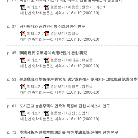
p.
29
다중기준 최적화 기법에 의한 사무소 건물 설계대안의 성능평가
미리보기
/
원문보기
/ 이용준 ; 원종서 ; 이경회
대한건축학회논문집 계획계:v.16 n.10 (2000-10)
p.
37
공간형태와 공간인식의 상호관련성 연구
미리보기
/
원문보기
/ 김영욱
대한건축학회논문집 계획계:v.16 n.10 (2000-10)
p.
45
韓國 現代 公演場의 利用特性에 관한 硏究
미리보기
/
원문보기
/ 이태은 ; 유길준
대한건축학회논문집 계획계:v.16 n.10 (2000-10)
p.
53
住居竊盜의 對象住戶 探索 및 選定過程에서 使用되는 環境端緖 認識에 
미리보기
/
원문보기
/ 이경훈 ; 김진욱
대한건축학회논문집 계획계:v.16 n.10 (2000-10)
p.
61
도시근교 농촌주택의 건축적 특징에 관한 사례조사 연구
미리보기
/
원문보기
/ 진정 ; 신범식
대한건축학회논문집 계획계:v.16 n.10 (2000-10)
p.
71
垈地分析과 住居空間 設計를 위한 地磁氣場 評價에 관한 연구