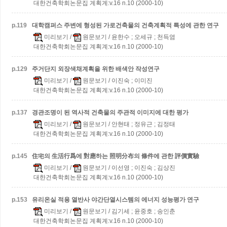
대한건축학회논문집 계획계:v.16 n.10 (2000-10)
p.
119
대학캠퍼스 주변에 형성된 가로건축물의 건축계획적 특성에 관한 연구
미리보기
/
원문보기
/ 윤한수 ; 오세규 ; 천득염
대한건축학회논문집 계획계:v.16 n.10 (2000-10)
p.
129
주거단지 외장색채계획을 위한 배색안 작성연구
미리보기
/
원문보기
/ 이진숙 ; 이미진
대한건축학회논문집 계획계:v.16 n.10 (2000-10)
p.
137
경관조명이 된 역사적 건축물의 주관적 이미지에 대한 평가
미리보기
/
원문보기
/ 안현태 ; 정유근 ; 김정태
대한건축학회논문집 계획계:v.16 n.10 (2000-10)
p.
145
住宅의 生活行爲에 對應하는 照明分布의 條件에 관한 評價實驗
미리보기
/
원문보기
/ 이선영 ; 이진숙 ; 김상진
대한건축학회논문집 계획계:v.16 n.10 (2000-10)
p.
153
유리온실 적용 열반사 야간단열시스템의 에너지 성능평가 연구
미리보기
/
원문보기
/ 김기세 ; 윤중호 ; 송인춘
대한건축학회논문집 계획계:v.16 n.10 (2000-10)