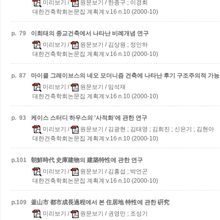
미리보기
/
원문보기
/ 한종구 ; 이경회
대한건축학회논문집 계획계:v.16 n.10 (2000-10)
p.
79
이희태의 종교건축에서 나타난 비례개념 연구
미리보기
/
원문보기
/ 김상원 ; 정인하
대한건축학회논문집 계획계:v.16 n.10 (2000-10)
p.
87
마이클 그레이브스의 네오 모더니즘 건축에 나타난 후기 구조주의적 가능
미리보기
/
원문보기
/ 임석재
대한건축학회논문집 계획계:v.16 n.10 (2000-10)
p.
93
케이스 스터디 하우스의 '사적화'에 관한 연구
미리보기
/
원문보기
/ 김광현 ; 김태영 ; 김희진 ; 신은기 ; 김현아
대한건축학회논문집 계획계:v.16 n.10 (2000-10)
p.
101
朝鮮時代 史庫建物의 建築特性에 관한 연구
미리보기
/
원문보기
/ 김흥섭 ; 박언곤
대한건축학회논문집 계획계:v.16 n.10 (2000-10)
p.
109
釜山市 都市成長過程에서 본 住居地 特性에 관한 硏究
미리보기
/
원문보기
/ 권영민 ; 조성기