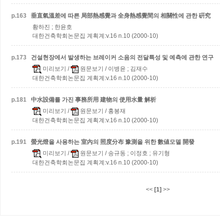
p.
163
垂直氣溫差에 따른 局部熱感覺과 全身熱感覺間의 相關性에 관한 硏究
황하진 ; 한윤호
대한건축학회논문집 계획계:v.16 n.10 (2000-10)
p.
173
건설현장에서 발생하는 브레이커 소음의 전달특성 및 예측에 관한 연구
미리보기
/
원문보기
/ 이병윤 ; 김재수
대한건축학회논문집 계획계:v.16 n.10 (2000-10)
p.
181
中水設備를 가진 事務所用 建物의 使用水量 解析
미리보기
/
원문보기
/ 홍봉재
대한건축학회논문집 계획계:v.16 n.10 (2000-10)
p.
191
螢光燈을 사용하는 室內의 照度分布 豫測을 위한 數値모델 開發
미리보기
/
원문보기
/ 송규동 ; 이정호 ; 유기형
대한건축학회논문집 계획계:v.16 n.10 (2000-10)
<<
[1]
>>