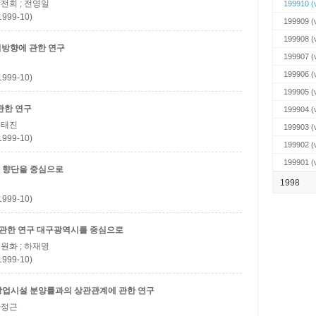
류전희 ; 전영일
199910
(v
99-10)
199909
(v
199908
(v
획방향에 관한 연구
199907
(v
199906
(v
99-10)
199905
(v
관한 연구
199904
(v
 손태진
199903
(v
99-10)
199902
(v
199901
(v
 향단을 중심으로
1998
99-10)
 관한 연구
대구광역시를 중심으로
홍원화 ; 하재명
99-10)
상업시설 분양률과의 상관관계에 관한 연구
 안정근