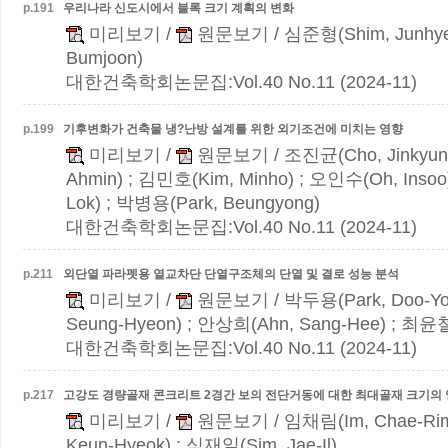
p.
191
우리나라 신도시에서 블록 크기 계획의 변화
미리보기
/
원문보기
/ 심준형(Shim, Junhy
Bumjoon)
대한건축학회논문집:Vol.40 No.11 (2024-11)
p.
199
기후변화가 건축물 냉?난방 설계를 위한 외기조건에 미치는 영향
미리보기
/
원문보기
/ 조진균(Cho, Jinkyun
Ahmin) ; 김민호(Kim, Minho) ; 오인수(Oh, Inso
Lok) ; 박병용(Park, Beungyong)
대한건축학회논문집:Vol.40 No.11 (2024-11)
p.
211
외단열 파라펫용 열교차단 단열구조체의 단열 및 결로 성능 분석
미리보기
/
원문보기
/ 박두용(Park, Doo-Y
Seung-Hyeon) ; 안상희(Ahn, Sang-Hee) ; 최윤철(
대한건축학회논문집:Vol.40 No.11 (2024-11)
p.
217
고강도 경량골재 콘크리트 2경간 보의 전단거동에 대한 최대골재 크기의
미리보기
/
원문보기
/ 임채림(Im, Chae-Ri
Keun-Hyeok) ; 심재일(Sim, Jae-Il)