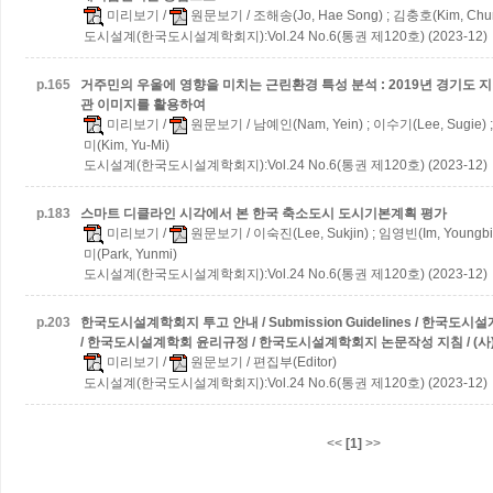
미리보기
/
원문보기
/ 조해송(Jo, Hae Song) ; 김충호(Kim, Chu
도시설계(한국도시설계학회지):Vol.24 No.6(통권 제120호) (2023-12)
p.
165
거주민의 우울에 영향을 미치는 근린환경 특성 분석 : 2019년 경기도
관 이미지를 활용하여
미리보기
/
원문보기
/ 남예인(Nam, Yein) ; 이수기(Lee, Sugie) 
미(Kim, Yu-Mi)
도시설계(한국도시설계학회지):Vol.24 No.6(통권 제120호) (2023-12)
p.
183
스마트 디클라인 시각에서 본 한국 축소도시 도시기본계획 평가
미리보기
/
원문보기
/ 이숙진(Lee, Sukjin) ; 임영빈(Im, Youngbi
미(Park, Yunmi)
도시설계(한국도시설계학회지):Vol.24 No.6(통권 제120호) (2023-12)
p.
203
한국도시설계학회지 투고 안내 / Submission Guidelines / 한국
/ 한국도시설계학회 윤리규정 / 한국도시설계학회지 논문작성 지침 / (
미리보기
/
원문보기
/ 편집부(Editor)
도시설계(한국도시설계학회지):Vol.24 No.6(통권 제120호) (2023-12)
<<
[1]
>>