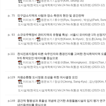
미리보기
/
원문보기
/ 김승주(Kim, Seung-Ju)
도시설계(한국도시설계학회지):Vol.24 No.6(통권 제120호) (2023-12)
p.
75
인구감소지역의 사람과 장소 측면의 현안 및 공간전략
미리보기
/
원문보기
/ 류수연(Ryu, Suyeon) ; 박성남(Park, Sun
도시설계(한국도시설계학회지):Vol.24 No.6(통권 제120호) (2023-12)
p.
93
소규모주택정비 관리지역의 유형별 특성 - 서울시 모아타운 1차 선정
미리보기
/
원문보기
/ 권익현(Kwon, Ik-Hyun) ; 정도훈(Jung, Do
도시설계(한국도시설계학회지):Vol.24 No.6(통권 제120호) (2023-12)
p.
111
천식진료지침에 따른 숙주인자와 환경인자를 고려한 천식취약지역 도출 연
9개 취약요인 데이터를 중심으로
미리보기
/
원문보기
/ 배웅규(Bae, Woongkyoo) ; 전림비(Tian, L
도시설계(한국도시설계학회지):Vol.24 No.6(통권 제120호) (2023-12)
p.
129
자원순환형 도시정원 조성을 위한 의사결정 요인
미리보기
/
원문보기
/ 정상규(Jeong, Sang-Kyu) ; 김난영(Kim, 
Un)
도시설계(한국도시설계학회지):Vol.24 No.6(통권 제120호) (2023-12)
p.
149
공간적 형평성과 효율성 개념에 근거한 초등돌봄시설의 입지 평가 연구 - 
네키움센터를 중심으로