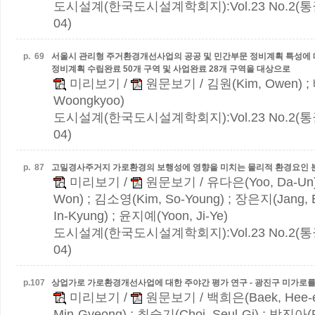
도시설계(한국도시설계학회지):Vol.23 No.2(통권 
04)
p.
69
서울시 관리형 주거환경개선사업의 공공 및 민간부문 정비계획 특성에 따른
정비계획 수립완료 50개 구역 및 사업완료 28개 구역을 대상으로
미리보기
/
원문보기
/ 김원(Kim, Owen) 
Woongkyoo)
도시설계(한국도시설계학회지):Vol.23 No.2(통권 
04)
p.
87
고밀경사주거지 가로환경의 보행성에 영향을 미치는 물리적 환경요인 
미리보기
/
원문보기
/ 유다은(Yoo, Da-Un)
Won) ; 김소영(Kim, So-Young) ; 장은지(Jang, E
In-Kyung) ; 윤지예(Yoon, Ji-Ye)
도시설계(한국도시설계학회지):Vol.23 No.2(통권 
04)
p.
107
상업가로 가로환경개선사업에 대한 주야간 평가 연구 - 광진구 미가로
미리보기
/
원문보기
/ 백희은(Baek, Hee-
Min-Gyeong) ; 최슬기(Choi, Seul-Gi) ; 박진아(Pa