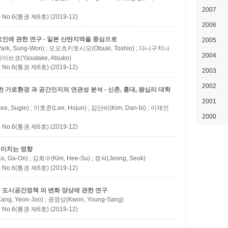
2007
.6(통권 제6호) (2019-12)
2006
인에 관한 연구 - 일본 산탄지역을 중심으로
2005
ark, Sung-Won) ; 오오츠키토시오(Otsuki, Toshio) ; 다니구치나
2004
아쓰코(Yasutake, Atsuko)
.6(통권 제6호) (2019-12)
2003
2002
를 활용한 가로환경 과 공간인지의 연관성 분석 - 신촌, 홍대, 왕십리 대학
2001
e, Sugie) ; 이호준(Lee, Hojun) ; 김단비(Kim, Dan-bi) ; 이재인
2000
.6(통권 제6호) (2019-12)
 미치는 영향
, Ga-On) ; 김희수(Kim, Hee-Su) ; 정석(Jeong, Seok)
.6(통권 제6호) (2019-12)
 도시공간정책 의 변화 양상에 관한 연구
ng, Yeon-Joo) ; 권영상(Kwon, Young-Sang)
.6(통권 제6호) (2019-12)