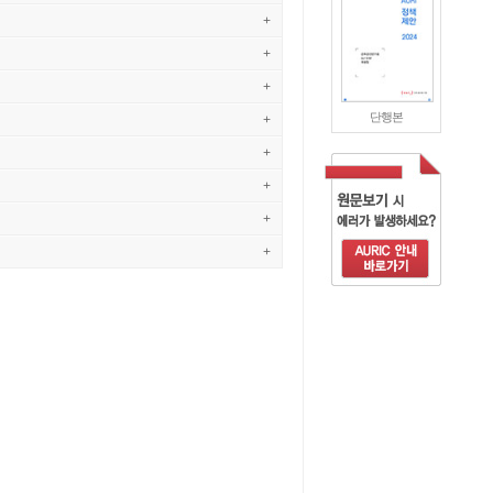
+
+
+
단행본
+
+
+
+
+