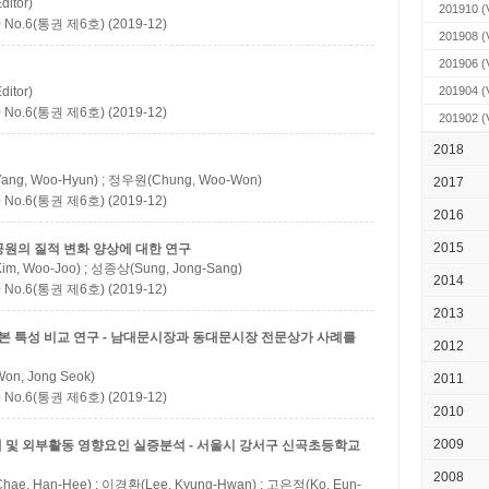
itor)
201910
(
.6(통권 제6호) (2019-12)
201908
(
201906
(
itor)
201904
(
.6(통권 제6호) (2019-12)
201902
(
2018
법
ng, Woo-Hyun) ; 정우원(Chung, Woo-Won)
2017
.6(통권 제6호) (2019-12)
2016
2015
공원의 질적 변화 양상에 대한 연구
m, Woo-Joo) ; 성종상(Sung, Jong-Sang)
2014
.6(통권 제6호) (2019-12)
2013
 특성 비교 연구 - 남대문시장과 동대문시장 전문상가 사례를
2012
n, Jong Seok)
2011
.6(통권 제6호) (2019-12)
2010
2009
태 및 외부활동 영향요인 실증분석 - 서울시 강서구 신곡초등학교
2008
ae, Han-Hee) ; 이경환(Lee, Kyung-Hwan) ; 고은정(Ko, Eun-