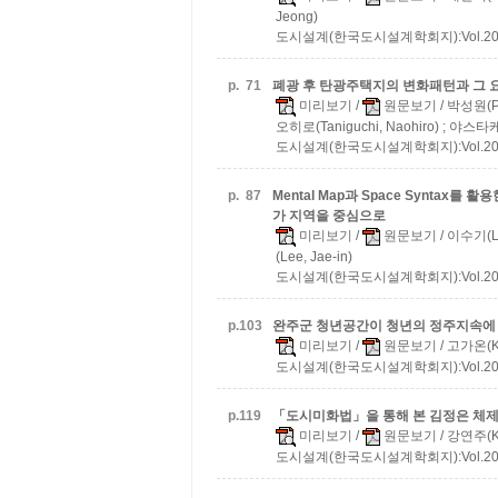
Jeong)
도시설계(한국도시설계학회지):Vol.20 No
p.
71
폐광 후 탄광주택지의 변화패턴과 그 요
미리보기
/
원문보기
/ 박성원(P
오히로(Taniguchi, Naohiro) ; 야스타케
도시설계(한국도시설계학회지):Vol.20 No
p.
87
Mental Map과 Space Syntax
가 지역을 중심으로
미리보기
/
원문보기
/ 이수기(Le
(Lee, Jae-in)
도시설계(한국도시설계학회지):Vol.20 No
p.
103
완주군 청년공간이 청년의 정주지속에
미리보기
/
원문보기
/ 고가온(Ko
도시설계(한국도시설계학회지):Vol.20 No
p.
119
「도시미화법」을 통해 본 김정은 체제
미리보기
/
원문보기
/ 강연주(Ka
도시설계(한국도시설계학회지):Vol.20 No