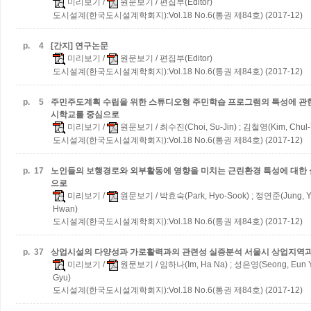
미리보기
/
원문보기
/ 편집부(Editor)
도시설계(한국도시설계학회지):Vol.18 No.6(통권 제84호) (2017-12)
p.
4
[간지] 연구논문
미리보기
/
원문보기
/ 편집부(Editor)
도시설계(한국도시설계학회지):Vol.18 No.6(통권 제84호) (2017-12)
p.
5
주민주도계획 수립을 위한 스튜디오형 주민학습 프로그램의 특성에 관
시학교를 중심으로
미리보기
/
원문보기
/ 최수진(Choi, Su-Jin) ; 김철영(Kim, Chul
도시설계(한국도시설계학회지):Vol.18 No.6(통권 제84호) (2017-12)
p.
17
노인들의 보행경로와 외부활동에 영향을 미치는 근린환경 특성에 대한
으로
미리보기
/
원문보기
/ 박효숙(Park, Hyo-Sook) ; 정연준(Jung, Y
Hwan)
도시설계(한국도시설계학회지):Vol.18 No.6(통권 제84호) (2017-12)
p.
37
상업시설의 다양성과 가로활력과의 관련성 실증분석
서울시 상업지역과
미리보기
/
원문보기
/ 임하나(Im, Ha Na) ; 성은영(Seong, Eun 
Gyu)
도시설계(한국도시설계학회지):Vol.18 No.6(통권 제84호) (2017-12)