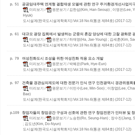
p.
51
공공임대주택 연계형 결합재생 모델에 관한 연구
주거환경개선사업지구
미리보기
/
원문보기
/ 김한섭(Kim, Han-Seoup) ; 이영은(Lee, Y
Hyuk)
도시설계(한국도시설계학회지):Vol.18 No.6(통권 제84호) (2017-12)
p.
61
대규모 광장 집회에서 발생하는 군중의 혼잡 양상에 대한 고찰
광화문 
미리보기
/
원문보기
/ 하재영(Ha, Jae-Young) ; 김세훈(Kim, Sa
도시설계(한국도시설계학회지):Vol.18 No.6(통권 제84호) (2017-12)
p.
79
여성친화도시 조성을 위한 여성친화 적용 요소 개발
미리보기
/
원문보기
/ 박혜은(Park, Hye-Eun)
도시설계(한국도시설계학회지):Vol.18 No.6(통권 제84호) (2017-12)
p.
97
건축물 경관심의제도에 대한 전문가 인식 연구
인천광역시 경관위원회
미리보기
/
원문보기
/ 이민수(Lee, Min-Soo) ; 이창엽(Lee, Cha
Bae)
도시설계(한국도시설계학회지):Vol.18 No.6(통권 제84호) (2017-12)
p.
109
창업자들의 창업공간 구성과 선호에 관한 연구
창업전문가 인터뷰 및 
미리보기
/
원문보기
/ 노승한(Ro, Seung-Han) ; 장수진(Jang, Su
; 김도년(Kim, Do-Nyun)
도시설계(한국도시설계학회지):Vol.18 No.6(통권 제84호) (2017-12)