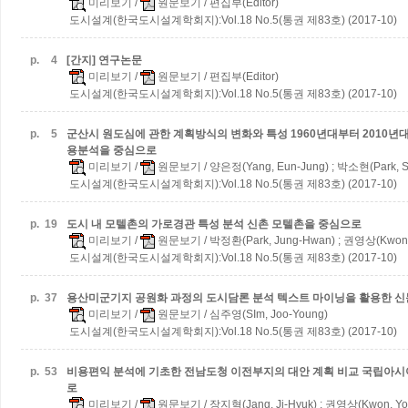
미리보기
/
원문보기
/ 편집부(Editor)
도시설계(한국도시설계학회지):Vol.18 No.5(통권 제83호) (2017-10)
p.
4
[간지] 연구논문
미리보기
/
원문보기
/ 편집부(Editor)
도시설계(한국도시설계학회지):Vol.18 No.5(통권 제83호) (2017-10)
p.
5
군산시 원도심에 관한 계획방식의 변화와 특성
1960년대부터 2010
용분석을 중심으로
미리보기
/
원문보기
/ 양은정(Yang, Eun-Jung) ; 박소현(Park, S
도시설계(한국도시설계학회지):Vol.18 No.5(통권 제83호) (2017-10)
p.
19
도시 내 모텔촌의 가로경관 특성 분석
신촌 모텔촌을 중심으로
미리보기
/
원문보기
/ 박정환(Park, Jung-Hwan) ; 권영상(Kwon,
도시설계(한국도시설계학회지):Vol.18 No.5(통권 제83호) (2017-10)
p.
37
용산미군기지 공원화 과정의 도시담론 분석
텍스트 마이닝을 활용한 신
미리보기
/
원문보기
/ 심주영(SIm, Joo-Young)
도시설계(한국도시설계학회지):Vol.18 No.5(통권 제83호) (2017-10)
p.
53
비용편익 분석에 기초한 전남도청 이전부지의 대안 계획 비교
국립아시
로
미리보기
/
원문보기
/ 장지혁(Jang, Ji-Hyuk) ; 권영상(Kwon, Yo