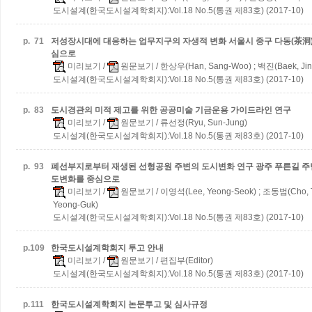
도시설계(한국도시설계학회지):Vol.18 No.5(통권 제83호) (2017-10)
p.
71
저성장시대에 대응하는 업무지구의 자생적 변화
서울시 중구 다동(茶洞
심으로
미리보기
/
원문보기
/ 한상우(Han, Sang-Woo) ; 백진(Baek, Jin
도시설계(한국도시설계학회지):Vol.18 No.5(통권 제83호) (2017-10)
p.
83
도시경관의 미적 제고를 위한 공공미술 기금운용 가이드라인 연구
미리보기
/
원문보기
/ 류선정(Ryu, Sun-Jung)
도시설계(한국도시설계학회지):Vol.18 No.5(통권 제83호) (2017-10)
p.
93
폐선부지로부터 재생된 선형공원 주변의 도시변화 연구
광주 푸른길 주변
도변화를 중심으로
미리보기
/
원문보기
/ 이영석(Lee, Yeong-Seok) ; 조동범(Cho, 
Yeong-Guk)
도시설계(한국도시설계학회지):Vol.18 No.5(통권 제83호) (2017-10)
p.
109
한국도시설계학회지 투고 안내
미리보기
/
원문보기
/ 편집부(Editor)
도시설계(한국도시설계학회지):Vol.18 No.5(통권 제83호) (2017-10)
p.
111
한국도시설계학회지 논문투고 및 심사규정