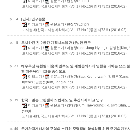
미리보기
/
원문보기
/ 편집부(Editor)
도시설계(한국도시설계학회지):Vol.17 No.1(통권 제73호) (2016-02)
p.
4
[간지] 연구논문
미리보기
/
원문보기
/ 편집부(Editor)
도시설계(한국도시설계학회지):Vol.17 No.1(통권 제73호) (2016-02)
p.
5
도시하천 친수공간 계획시스템 개선방안 연구
미리보기
/
원문보기
/ 이정형(Lee, Jung-Hyung) ; 김양현(Kim, 
도시설계(한국도시설계학회지):Vol.17 No.1(통권 제73호) (2016-02)
p.
23
해수욕장 유형별 이용객 만족도 및 재방문의사에 영향을 미치는 요소 
형 해수욕장 비교를 중심으로
미리보기
/
원문보기
/ 배경완(Bae, Kyung-wan) ; 강정은(Kang, 
hyeok) ; 김종성(Kim, Jong-sung)
도시설계(한국도시설계학회지):Vol.17 No.1(통권 제73호) (2016-02)
p.
39
한국ㆍ일본 그린캠퍼스 법제도 및 추진사례 비교 연구
미리보기
/
원문보기
/ 김태영(Kim, Tae-Young) ; 신은경(Shin, E
yong)
도시설계(한국도시설계학회지):Vol.17 No.1(통권 제73호) (2016-02)
p.
49
주거환경개선사업 구역의 소단위 주택정비 활성화를 위한 주민의견조사