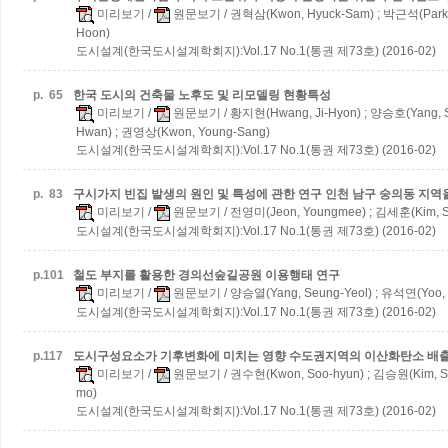
미리보기
/
원문보기
/ 권혁삼(Kwon, Hyuck-Sam) ; 박근석(Park,
Hoon)
도시설계(한국도시설계학회지):Vol.17 No.1(통권 제73호) (2016-02)
p.
65
한국 도시의 건축물 노후도 및 리모델링 현황특성
미리보기
/
원문보기
/ 황지현(Hwang, Ji-Hyon) ; 양승호(Yang, S
Hwan) ; 권영상(Kwon, Young-Sang)
도시설계(한국도시설계학회지):Vol.17 No.1(통권 제73호) (2016-02)
p.
83
구시가지 빈집 발생의 원인 및 특성에 관한 연구
인천 남구 숭의동 지역
미리보기
/
원문보기
/ 전영미(Jeon, Youngmee) ; 김세훈(Kim, 
도시설계(한국도시설계학회지):Vol.17 No.1(통권 제73호) (2016-02)
p.
101
철도 부지를 활용한 경의선숲길공원 이용행태 연구
미리보기
/
원문보기
/ 양승열(Yang, Seung-Yeol) ; 유석연(Yoo, 
도시설계(한국도시설계학회지):Vol.17 No.1(통권 제73호) (2016-02)
p.
117
도시구성요소가 기후변화에 미치는 영향
수도권지역의 이산화탄소 배
미리보기
/
원문보기
/ 권수현(Kwon, Soo-hyun) ; 김승원(Kim, S
mo)
도시설계(한국도시설계학회지):Vol.17 No.1(통권 제73호) (2016-02)