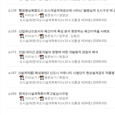
p.
139
행정중심복합도시 도시개념국제공모에 나타난 '탈중심적 도시구조'에 
미리보기
/
원문보기
/ 권영상
도시설계(한국도시설계학회지):v.10 n.1(통권 제34호) (2009-03)
p.
155
산업유산으로서의 폐간이역 특성 분석
현존하는 폐간이역을 사례로
미리보기
/
원문보기
/ 장주은 ; 강동진
도시설계(한국도시설계학회지):v.10 n.1(통권 제34호) (2009-03)
p.
171
인접 대지간 공동개발의 영향에 대한 개발용적 관점의 해석
미리보기
/
원문보기
/ 최창규
도시설계(한국도시설계학회지):v.10 n.1(통권 제34호) (2009-03)
p.
187
[t설계작품] 화성동탄2 신도시 커뮤니티 시범단지 현상설계공모 작품평
미리보기
/
원문보기
/ 류중석
도시설계(한국도시설계학회지):v.10 n.1(통권 제34호) (2009-03)
p.
204
한국도시설계학회지투고및심사규정
미리보기
/
원문보기
/ 편집부
도시설계(한국도시설계학회지):v.10 n.1(통권 제34호) (2009-03)