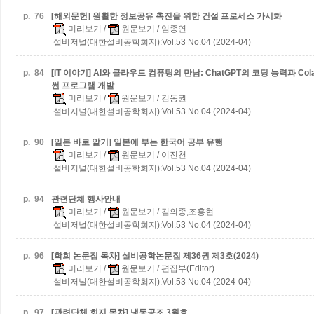
p.
76
[해외문헌] 원활한 정보공유 촉진을 위한 건설 프로세스 가시화
미리보기
/
원문보기
/ 임종연
설비저널(대한설비공학회지):Vol.53 No.04 (2024-04)
p.
84
[IT 이야기] AI와 클라우드 컴퓨팅의 만남: ChatGPT의 코딩 능력과 C
썬 프로그램 개발
미리보기
/
원문보기
/ 김동권
설비저널(대한설비공학회지):Vol.53 No.04 (2024-04)
p.
90
[일본 바로 알기] 일본에 부는 한국어 공부 유행
미리보기
/
원문보기
/ 이진천
설비저널(대한설비공학회지):Vol.53 No.04 (2024-04)
p.
94
관련단체 행사안내
미리보기
/
원문보기
/ 김의종;조홍현
설비저널(대한설비공학회지):Vol.53 No.04 (2024-04)
p.
96
[학회 논문집 목차] 설비공학논문집 제36권 제3호(2024)
미리보기
/
원문보기
/ 편집부(Editor)
설비저널(대한설비공학회지):Vol.53 No.04 (2024-04)
p.
97
[관련단체 회지 목차] 냉동공조 3월호