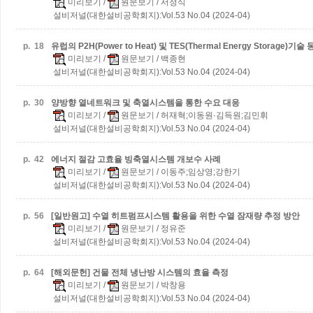
미리보기
/
원문보기
/ 서정식
설비저널(대한설비공학회지):Vol.53 No.04 (2024-04)
p.
18
유럽의 P2H(Power to Heat) 및 TES(Thermal Energy Storage)기술
미리보기
/
원문보기
/ 백종현
설비저널(대한설비공학회지):Vol.53 No.04 (2024-04)
p.
30
양방향 열네트워크 및 축열시스템을 통한 수요 대응
미리보기
/
원문보기
/ 허재혁;이동원·김득원;김민휘
설비저널(대한설비공학회지):Vol.53 No.04 (2024-04)
p.
42
에너지 절감 고효율 빙축열시스템 개보수 사례
미리보기
/
원문보기
/ 이동주;임상영;강한기
설비저널(대한설비공학회지):Vol.53 No.04 (2024-04)
p.
56
[일반원고] 수열 히트펌프시스템 활용을 위한 수열 잠재량 추정 방안
미리보기
/
원문보기
/ 정유준
설비저널(대한설비공학회지):Vol.53 No.04 (2024-04)
p.
64
[해외문헌] 건물 전체 냉난방 시스템의 효율 측정
미리보기
/
원문보기
/ 박창용
설비저널(대한설비공학회지):Vol.53 No.04 (2024-04)