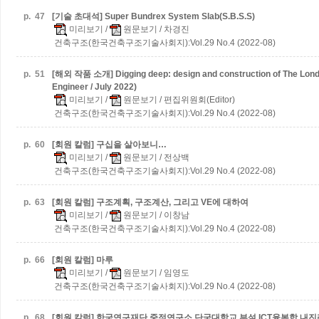
p.
47
[기술 초대석] Super Bundrex System Slab(S.B.S.S)
미리보기
/
원문보기
/ 차경진
건축구조(한국건축구조기술사회지):Vol.29 No.4 (2022-08)
p.
51
[해외 작품 소개] Digging deep: design and construction of The London
Engineer / July 2022)
미리보기
/
원문보기
/ 편집위원회(Editor)
건축구조(한국건축구조기술사회지):Vol.29 No.4 (2022-08)
p.
60
[회원 칼럼] 구십을 살아보니…
미리보기
/
원문보기
/ 전상백
건축구조(한국건축구조기술사회지):Vol.29 No.4 (2022-08)
p.
63
[회원 칼럼] 구조계획, 구조계산, 그리고 VE에 대하여
미리보기
/
원문보기
/ 이창남
건축구조(한국건축구조기술사회지):Vol.29 No.4 (2022-08)
p.
66
[회원 칼럼] 마루
미리보기
/
원문보기
/ 임영도
건축구조(한국건축구조기술사회지):Vol.29 No.4 (2022-08)
p.
68
[회원 칼럼] 한국연구재단 중점연구소 단국대학교 부설 ICT융복합 내