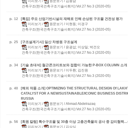
미리보기
/
원문보기
/ 김용남
건축구조(한국건축구조기술사회지):Vol.27 No.3 (2020-05)
p.
12
[특집] 주요 산업기반시설의 재해로 인해 손상된 구조물 건전성 평가
미리보기
/
원문보기
/ 이현동; 이경구
건축구조(한국건축구조기술사회지):Vol.27 No.3 (2020-05)
p.
25
[구조설계기사] 일산 차병원 구조설계
미리보기
/
원문보기
/ 윤광섭; 이상일; 박건오
건축구조(한국건축구조기술사회지):Vol.27 No.3 (2020-05)
p.
34
[기술 초대석] 철근콘크리트보와 접합이 가능한 P-BOX COLUMN 소개
미리보기
/
원문보기
/ 이두환; 김진원
건축구조(한국건축구조기술사회지):Vol.27 No.3 (2020-05)
p.
40
[해외 작품 소개] OPTIMIZING THE STRUCTURAL DESIGN Of LAKH
CATALYST FOR A NEW/SUSTAINABLE/ICONIC BUSINESS DISTRI
RUSSIA
미리보기
/
원문보기
/ Ahmad Abdelrazaq
건축구조(한국건축구조기술사회지):Vol.27 No.3 (2020-05)
p.
56
[회원 칼럼] 특수구조물 및 30층 이상 고층건축물의 공사 중 감리협력
미리보기
/
원문보기
/ 김상식